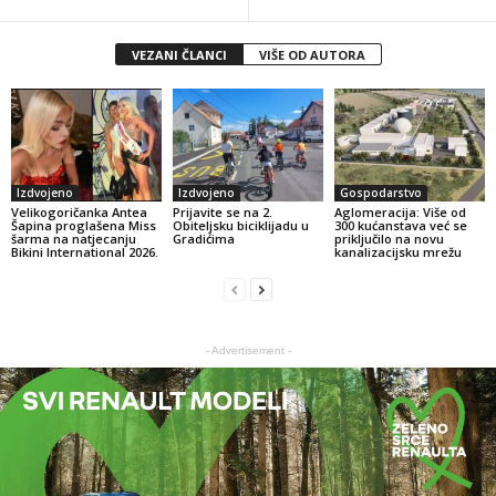
VEZANI ČLANCI
VIŠE OD AUTORA
Izdvojeno
Izdvojeno
Gospodarstvo
Velikogoričanka Antea
Prijavite se na 2.
Aglomeracija: Više od
Šapina proglašena Miss
Obiteljsku biciklijadu u
300 kućanstava već se
šarma na natjecanju
Gradićima
priključilo na novu
Bikini International 2026.
kanalizacijsku mrežu
- Advertisement -