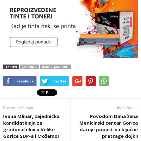
TAGOVI
JAGODNO
RADOVI JAGODNO
Facebook
Twitter
Prethodni članak
Idući članak
Ivana Mlinar, zajednička
Povodom Dana žena
kandidatkinja za
Medicinski centar Gorica
gradonačelnicu Velike
daruje popust na ključne
Gorice SDP-a i Možemo!
pretrage dojki!