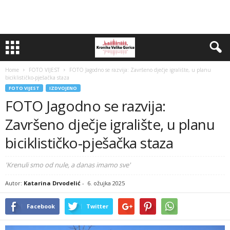
Home
FOTO VIJEST
FOTO Jagodno se razvija: Završeno dječje igralište, u planu
biciklističko-pješačka staza
FOTO VIJEST
IZDVOJENO
FOTO Jagodno se razvija:
Završeno dječje igralište, u planu
biciklističko-pješačka staza
'Krenuli smo od nule, a danas imamo sve'
Autor:
Katarina Drvodelić
-
6. ožujka 2025
Facebook
Twitter