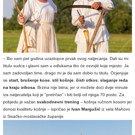
– Bio sam pet godina uzastopce prvak ovog natjecanja. Dali su mi
titulu sudca i glavni sam u odlukama tko će osvojiti koje mjesto. Ja
sam zadovoljan time, drago mi je da sam dobio tu titulu. Ocjenjuje
se
start,
brušenje kose
,
stil košnje
,
čisti otkos
,
slaganje reda
na kraju otkosa
. Brzina nije bitna, jer vi možete doći dvije minute
iza natjecatelja koji je “pretrčao” i biti bolji od njega 70 posto. Za
pobjedu je važan
svakodnevni trening
– košnja ručnom kosom jer
donosi kvalitetu košnje – ispričao je
Ivan Margušić
iz sela Mahovo
iz Sisačko-moslavačke županije.