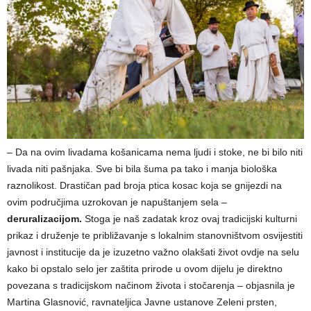
– Da na ovim livadama košanicama nema ljudi i stoke, ne bi bilo niti
livada niti pašnjaka. Sve bi bila šuma pa tako i manja biološka
raznolikost. Drastičan pad broja ptica kosac koja se gnijezdi na
ovim područjima uzrokovan je napuštanjem sela –
deruralizacijom.
Stoga je naš zadatak kroz ovaj tradicijski kulturni
prikaz i druženje te približavanje s lokalnim stanovništvom osvijestiti
javnost i institucije da je izuzetno važno olakšati život ovdje na selu
kako bi opstalo selo jer zaštita prirode u ovom dijelu je direktno
povezana s tradicijskom načinom života i stočarenja – objasnila je
Martina Glasnović, ravnateljica Javne ustanove Zeleni prsten,