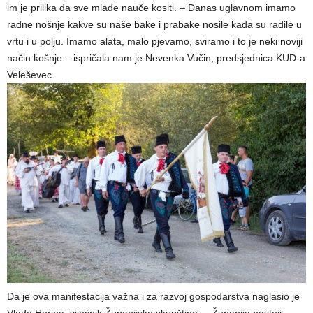
im je prilika da sve mlade nauče kositi. – Danas uglavnom imamo
radne nošnje kakve su naše bake i prabake nosile kada su radile u
vrtu i u polju. Imamo alata, malo pjevamo, sviramo i to je neki noviji
način košnje – ispričala nam je Nevenka Vučin, predsjednica KUD-a
Veleševec.
Da je ova manifestacija važna i za razvoj gospodarstva naglasio je
Vlado Horina, vijećnik Županijske skupštine. – Županija nastoji,