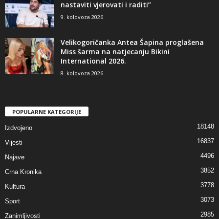
nastaviti vjerovati i raditi”
9. kolovoza 2026
Velikogoričanka Antea Šapina proglašena
Miss šarma na natjecanju Bikini
International 2026.
8. kolovoza 2026
POPULARNE KATEGORIJE
18148
Izdvojeno
16837
Vijesti
4496
Najave
3852
Crna Kronika
3778
Kultura
3073
Sport
2985
Zanimljivosti