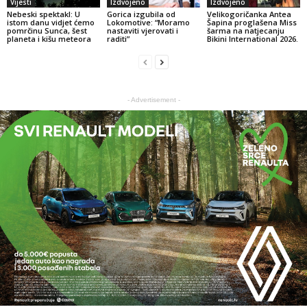
Vijesti
Izdvojeno
Izdvojeno
Nebeski spektakl: U
Gorica izgubila od
Velikogoričanka Antea
istom danu vidjet ćemo
Lokomotive: “Moramo
Šapina proglašena Miss
pomrčinu Sunca, šest
nastaviti vjerovati i
šarma na natjecanju
planeta i kišu meteora
raditi”
Bikini International 2026.
- Advertisement -