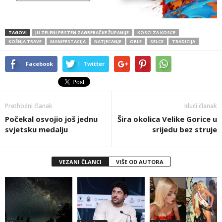
TAGOVI
JU ZELENI PRSTEN ZAGREBAČKE ŽUPANIJE
KOSCI ZA KOSCE
KOŠNJA TRAVE
MANIFESTACIJA
NATJECANJE
ORLE
SELCE
TRADICIJA
Facebook
Twitter
Prethodni članak
Idući članak
Počekal osvojio još jednu
Šira okolica Velike Gorice u
svjetsku medalju
srijedu bez struje
VEZANI ČLANCI
VIŠE OD AUTORA