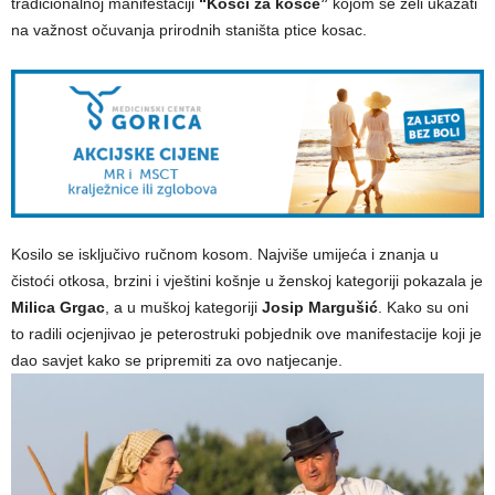
tradicionalnoj manifestaciji
“Kosci za kosce”
kojom se želi ukazati
na važnost očuvanja prirodnih staništa ptice kosac.
Kosilo se isključivo ručnom kosom. Najviše umijeća i znanja u
čistoći otkosa, brzini i vještini košnje u ženskoj kategoriji pokazala je
Milica Grgac
, a u muškoj kategoriji
Josip Margušić
. Kako su oni
to radili ocjenjivao je peterostruki pobjednik ove manifestacije koji je
dao savjet kako se pripremiti za ovo natjecanje.