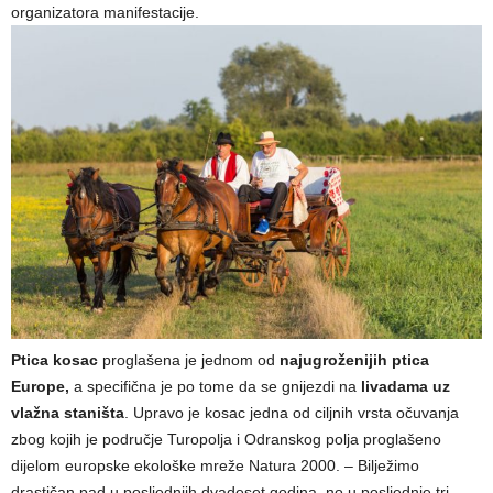
organizatora manifestacije.
Ptica kosac
proglašena je jednom od
najugroženijih ptica
Europe,
a specifična je po tome da se gnijezdi na
livadama uz
vlažna staništa
. Upravo je kosac jedna od ciljnih vrsta očuvanja
zbog kojih je područje Turopolja i Odranskog polja proglašeno
dijelom europske ekološke mreže Natura 2000. – Bilježimo
drastičan pad u posljednjih dvadeset godina, no u posljednje tri