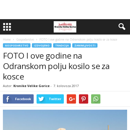
Home
Gospodarstvo
FOTO I ove godine na Odranskom polju kosilo se za kosce
GOSPODARSTVO
IZDVOJENO
TRADICIJA
ZANIMLJIVOSTI
FOTO I ove godine na
Odranskom polju kosilo se za
kosce
Autor:
Kronike Velike Gorice
-
7. kolovoza 2017
Facebook
Twitter