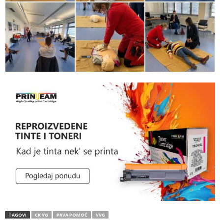
TAGOVI
CK VG
PRVA POMOĆ
VVG