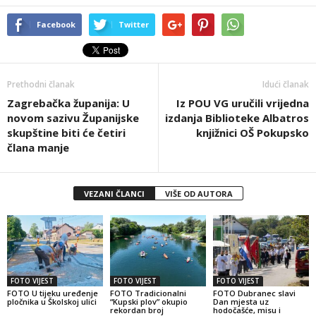
Facebook
Twitter
Prethodni članak
Idući članak
Zagrebačka županija: U
Iz POU VG uručili vrijedna
novom sazivu Županijske
izdanja Biblioteke Albatros
skupštine biti će četiri
knjižnici OŠ Pokupsko
člana manje
VEZANI ČLANCI
VIŠE OD AUTORA
FOTO VIJEST
FOTO VIJEST
FOTO VIJEST
FOTO U tijeku uređenje
FOTO Tradicionalni
FOTO Dubranec slavi
pločnika u Školskoj ulici
“Kupski plov” okupio
Dan mjesta uz
rekordan broj
hodočašće, misu i