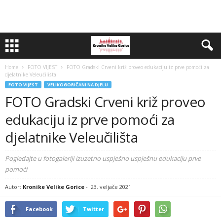
Home
FOTO VIJEST
FOTO Gradski Crveni križ proveo edukaciju iz prve pomoći za
djelatnike Veleučilišta
FOTO VIJEST
VELIKOGORIČANI NA DJELU
FOTO Gradski Crveni križ proveo
edukaciju iz prve pomoći za
djelatnike Veleučilišta
Pogledajte u fotogaleriji izuzetno uspješno uspješnu edukaciju prve
pomoći
Autor:
Kronike Velike Gorice
-
23. veljače 2021
Facebook
Twitter