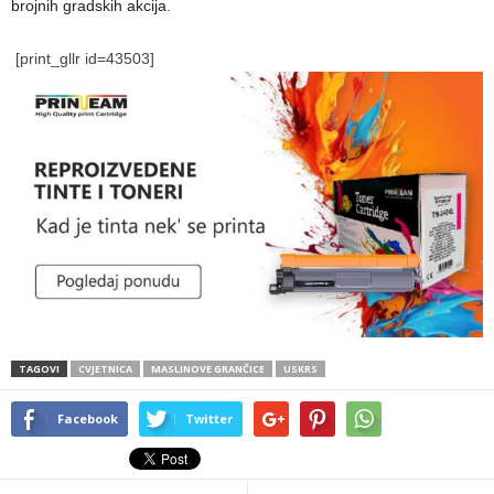
brojnih gradskih akcija.
[print_gllr id=43503]
TAGOVI
CVJETNICA
MASLINOVE GRANČICE
USKRS
Facebook
Twitter