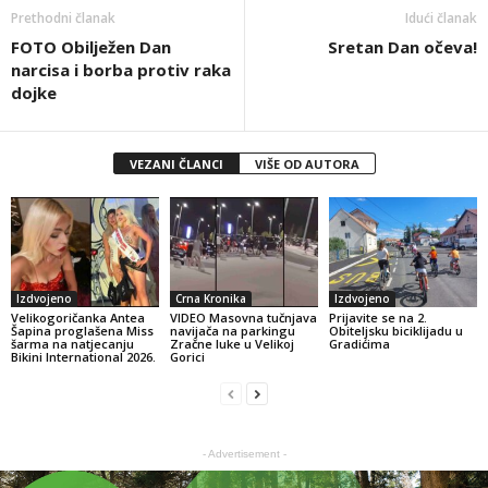
Prethodni članak
Idući članak
FOTO Obilježen Dan
Sretan Dan očeva!
narcisa i borba protiv raka
dojke
VEZANI ČLANCI
VIŠE OD AUTORA
Izdvojeno
Crna Kronika
Izdvojeno
Velikogoričanka Antea
VIDEO Masovna tučnjava
Prijavite se na 2.
Šapina proglašena Miss
navijača na parkingu
Obiteljsku biciklijadu u
šarma na natjecanju
Zračne luke u Velikoj
Gradićima
Bikini International 2026.
Gorici
- Advertisement -