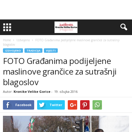
Home
Izdvojeno
FOTO Građanima podijeljene maslinove grančice za sutrašnji
blagoslov
IZDVOJENO
TRADICIJA
VIJESTI
FOTO Građanima podijeljene
maslinove grančice za sutrašnji
blagoslov
Autor:
Kronike Velike Gorice
-
19. ožujka 2016
Facebook
Twitter