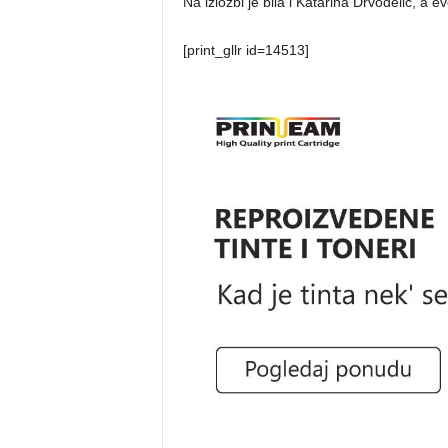
Na izložbi je bila i
Katarina Drvodelić, a evo
[print_gllr id=14513]