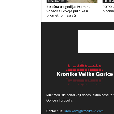
Crna Kronika
FOTO VI
Strašna tragedija: Preminuli
FOTO U
vozačica i dvoje putnika u
pločnik
prometnoj nesreći
Multimedijski portal koji donosi aktualnosti iz 
Gorice i Turopolja
Contact us:
kronikevg@kronikevg.com