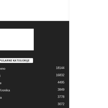
PULARNE KATEGORIJE
18144
jeno
16832
i
4495
e
3849
Kronika
3778
ra
3072