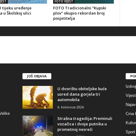
JEST
FOTO VIJEST
 tijeku uređenje
FOTO Tradicionalni “Kupski
a u Školskoj ulici
plov” okupio rekordan broj
posjetitelja
JOŠ OBJAVA
PO
Izdvo
U dvorištu obiteljske kuće
usred dana gorjela tri
Vijest
automobila
Najav
6. kolovoza 2026
Velike
Crna 
Strašna tragedija: Preminuli
Kultu
vozačica i dvoje putnika u
prometnoj nesreći
Sport