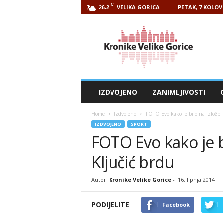
C
VELIKA GORICA
PETAK, 7 KOLOV
26.2
Kronike
Velike
Gorice
IZDVOJENO
ZANIMLJIVOSTI
Home
Izdvojeno
FOTO Evo kako je bilo na izložbi
IZDVOJENO
SPORT
FOTO Evo kako je b
Ključić brdu
Autor:
Kronike Velike Gorice
-
16. lipnja 2014
PODIJELITE
Facebook