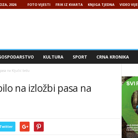
OZA, 2026
FOTO VIJESTI
FRIK IZ KVARTA
KNJIGA TJEDNA
VIDEO VIJE
GOSPODARSTVO
KULTURA
SPORT
CRNA KRONIKA
 pasa na Ključić brdu
ilo na izložbi pasa na
Twitter