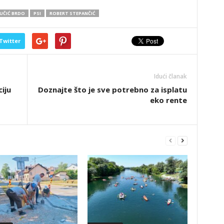
JUČIĆ BRDO
PSI
ROBERT STEPANČIĆ
Twitter
Idući članak
iju
Doznajte što je sve potrebno za isplatu
eko rente