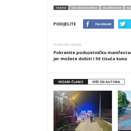
TAGOVI
CAC VELIKA GORICA
IZLOŽBA PASA
KL
PODIJELITE
Facebook
Prethodni članak
Pokrenite poduzetničku manifestac
jer možete dobiti i 50 tisuća kuna
VEZANI ČLANCI
VIŠE OD AUTORA