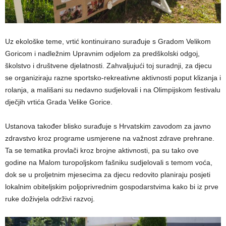
Uz ekološke teme, vrtić kontinuirano surađuje s Gradom Velikom
Goricom i nadležnim Upravnim odjelom za predškolski odgoj,
školstvo i društvene djelatnosti. Zahvaljujući toj suradnji, za djecu
se organiziraju razne sportsko-rekreativne aktivnosti poput klizanja i
rolanja, a mališani su nedavno sudjelovali i na Olimpijskom festivalu
dječjih vrtića Grada Velike Gorice.
Ustanova također blisko surađuje s Hrvatskim zavodom za javno
zdravstvo kroz programe usmjerene na važnost zdrave prehrane.
Ta se tematika provlači kroz brojne aktivnosti, pa su tako ove
godine na Malom turopoljskom fašniku sudjelovali s temom voća,
dok se u proljetnim mjesecima za djecu redovito planiraju posjeti
lokalnim obiteljskim poljoprivrednim gospodarstvima kako bi iz prve
ruke doživjela održivi razvoj.