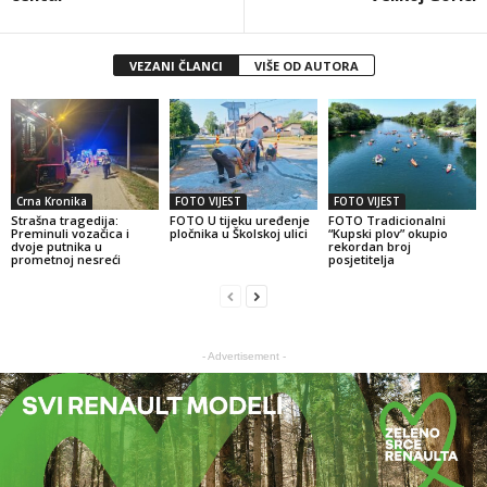
VEZANI ČLANCI
VIŠE OD AUTORA
Crna Kronika
FOTO VIJEST
FOTO VIJEST
Strašna tragedija:
FOTO U tijeku uređenje
FOTO Tradicionalni
Preminuli vozačica i
pločnika u Školskoj ulici
“Kupski plov” okupio
dvoje putnika u
rekordan broj
prometnoj nesreći
posjetitelja
- Advertisement -