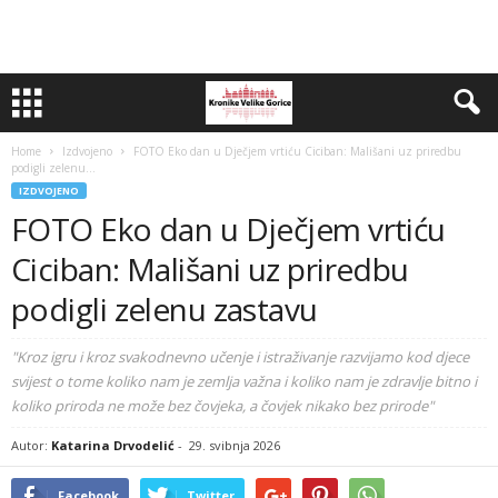
Home
Izdvojeno
FOTO Eko dan u Dječjem vrtiću Ciciban: Mališani uz priredbu
podigli zelenu...
IZDVOJENO
FOTO Eko dan u Dječjem vrtiću
Ciciban: Mališani uz priredbu
podigli zelenu zastavu
"Kroz igru i kroz svakodnevno učenje i istraživanje razvijamo kod djece
svijest o tome koliko nam je zemlja važna i koliko nam je zdravlje bitno i
koliko priroda ne može bez čovjeka, a čovjek nikako bez prirode"
Autor:
Katarina Drvodelić
-
29. svibnja 2026
Facebook
Twitter