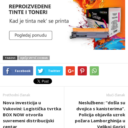
TAGOVI
DJEČJI VRTIĆ CICIBAN
Facebook
Twitter
Prethodni članak
Idući članak
Nova investicija u
Neslužbeno: “došla su
Vukovini: Logistička tvrtka
dvojica s kanisterima”.
BOX NOW otvorila
Policija objavila uzrok
suvremeni distribucijski
požara Lamborghinija u
centar
Velikoj Gorici