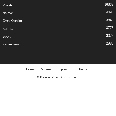
16832
Vijesti
4495
Najave
3849
Crna Kronika
3778
Kultura
3072
Sport
2983
Zanimljivosti
Home
O nama
Impressum
Kontakt
© Kronike Velike Gorice d.o.o.