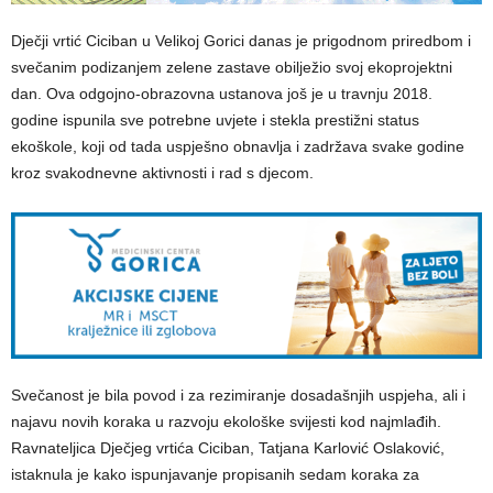
Dječji vrtić Ciciban u Velikoj Gorici danas je prigodnom priredbom i
svečanim podizanjem zelene zastave obilježio svoj ekoprojektni
dan. Ova odgojno-obrazovna ustanova još je u travnju 2018.
godine ispunila sve potrebne uvjete i stekla prestižni status
ekoškole, koji od tada uspješno obnavlja i zadržava svake godine
kroz svakodnevne aktivnosti i rad s djecom.
Svečanost je bila povod i za rezimiranje dosadašnjih uspjeha, ali i
najavu novih koraka u razvoju ekološke svijesti kod najmlađih.
Ravnateljica Dječjeg vrtića Ciciban, Tatjana Karlović Oslaković,
istaknula je kako ispunjavanje propisanih sedam koraka za