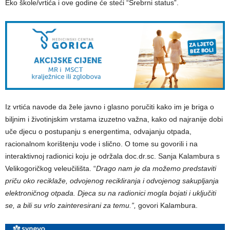
Eko škole/vrtića i ove godine će steći “Srebrni status”.
Iz vrtića navode da žele javno i glasno poručiti kako im je briga o
biljnim i životinjskim vrstama izuzetno važna, kako od najranije dobi
uče djecu o postupanju s energentima, odvajanju otpada,
racionalnom korištenju vode i slično. O tome su govorili i na
interaktivnoj radionici koju je održala doc.dr.sc. Sanja Kalambura s
Velikogoričkog veleučilišta. “
Drago nam je da možemo predstaviti
priču oko reciklaže, odvojenog recikliranja i odvojenog sakupljanja
elektroničnog otpada. Djeca su na radionici mogla bojati i uključiti
se, a bili su vrlo zainteresirani za temu.”,
govori Kalambura.