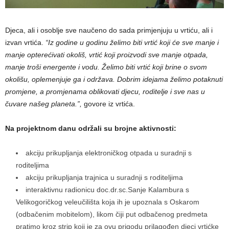
Djeca, ali i osoblje sve naučeno do sada primjenjuju u vrtiću, ali i
izvan vrtića.
“Iz godine u godinu želimo biti vrtić koji će sve manje i
manje opterećivati okoliš, vrtić koji proizvodi sve manje otpada,
manje troši energente i vodu. Želimo biti vrtić koji brine o svom
okolišu, oplemenjuje ga i održava. Dobrim idejama želimo potaknuti
promjene, a promjenama oblikovati djecu, roditelje i sve nas u
čuvare našeg planeta.”,
govore iz vrtića.
Na projektnom danu održali su brojne aktivnosti:
akciju prikupljanja elektroničkog otpada u suradnji s
roditeljima
akciju prikupljanja trajnica u suradnji s roditeljima
interaktivnu radionicu doc.dr.sc.Sanje Kalambura s
Velikogoričkog veleučilišta koja ih je upoznala s Oskarom
(odbačenim mobitelom), likom čiji put odbačenog predmeta
pratimo kroz strip koji je za ovu prigodu prilagođen djeci vrtićke