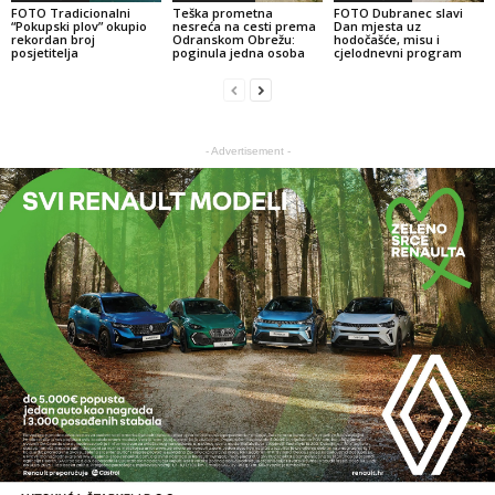
FOTO Tradicionalni
Teška prometna
FOTO Dubranec slavi
“Pokupski plov” okupio
nesreća na cesti prema
Dan mjesta uz
rekordan broj
Odranskom Obrežu:
hodočašće, misu i
posjetitelja
poginula jedna osoba
cjelodnevni program
- Advertisement -