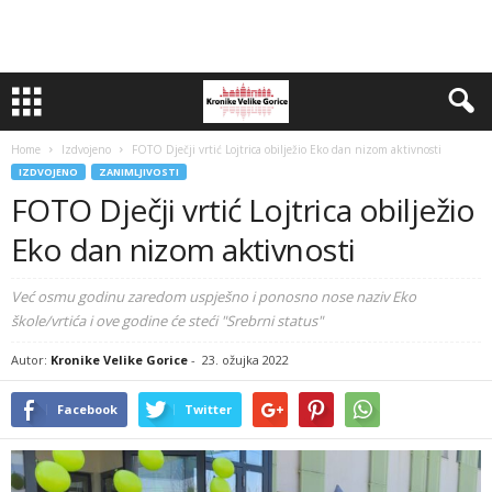
Home
Izdvojeno
FOTO Dječji vrtić Lojtrica obilježio Eko dan nizom aktivnosti
IZDVOJENO
ZANIMLJIVOSTI
FOTO Dječji vrtić Lojtrica obilježio
Eko dan nizom aktivnosti
Već osmu godinu zaredom uspješno i ponosno nose naziv Eko
škole/vrtića i ove godine će steći "Srebrni status"
Autor:
Kronike Velike Gorice
-
23. ožujka 2022
Facebook
Twitter