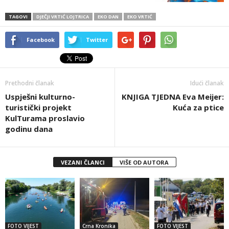
TAGOVI
DJEČJI VRTIĆ LOJTRICA
EKO DAN
EKO VRTIĆ
Facebook
Twitter
Prethodni članak
Idući članak
Uspješni kulturno-
KNJIGA TJEDNA Eva Meijer:
turistički projekt
Kuća za ptice
KulTurama proslavio
godinu dana
VEZANI ČLANCI
VIŠE OD AUTORA
FOTO VIJEST
Crna Kronika
FOTO VIJEST