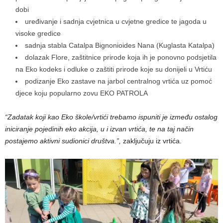
dobi
uređivanje i sadnja cvjetnica u cvjetne gredice te jagoda u
visoke gredice
sadnja stabla Catalpa Bignonioides Nana (Kuglasta Katalpa)
dolazak Flore, zaštitnice prirode koja ih je ponovno podsjetila
na Eko kodeks i odluke o zaštiti prirode koje su donijeli u Vrtiću
podizanje Eko zastave na jarbol centralnog vrtića uz pomoć
djece koju popularno zovu EKO PATROLA
“Zadatak koji kao Eko škole/vrtići trebamo ispuniti je između ostalog
iniciranje pojedinih eko akcija, u i izvan vrtića, te na taj način
postajemo aktivni sudionici društva.”,
zaključuju iz vrtića.