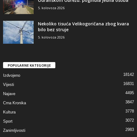
Odranskom Obrežu: poginula jedna osoba
5. kolovoza 2026
Nekoliko tisuća Velikogoričana zbog kvara
bilo bez struje
5. kolovoza 2026
POPULARNE KATEGORIJE
18142
Izdvojeno
16831
Vijesti
4495
Najave
3847
Crna Kronika
3778
Kultura
3072
Sport
2983
Zanimljivosti