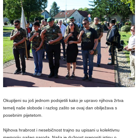
Okupljeni su još jednom podsjetili kako je upravo njihova žrtva
temelj naše slobode i razlog zašto se ovaj dan obilježava s
posebnim pijetetom.
Njihova hrabrost i nesebičnost trajno su upisani u kolektivnu
memoriju našeg naroda. Naša je dužnost prenositi istinu o