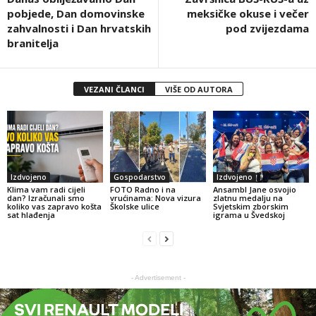
pobjede, Dan domovinske
meksičke okuse i večer
zahvalnosti i Dan hrvatskih
pod zvijezdama
branitelja
VEZANI ČLANCI
VIŠE OD AUTORA
Izdvojeno
Gospodarstvo
Izdvojeno
Klima vam radi cijeli
FOTO Radno i na
Ansambl Jane osvojio
dan? Izračunali smo
vrućinama: Nova vizura
zlatnu medalju na
koliko vas zapravo košta
Školske ulice
Svjetskim zborskim
sat hlađenja
igrama u Švedskoj
- Advertisement -