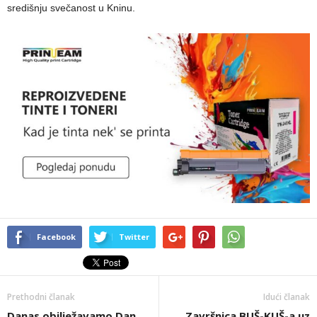
središnju svečanost u Kninu.
Facebook
Twitter
Prethodni članak
Idući članak
Danas obilježavamo Dan
Završnica BUŠ-KUŠ-a uz