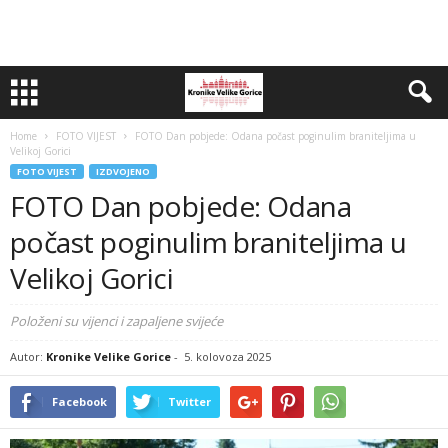
Home
FOTO VIJEST
FOTO Dan pobjede: Odana počast poginulim braniteljima u
Velikoj Gorici
FOTO VIJEST
IZDVOJENO
FOTO Dan pobjede: Odana
počast poginulim braniteljima u
Velikoj Gorici
Položeni su vijenci i zapaljene svijeće
Autor:
Kronike Velike Gorice
-
5. kolovoza 2025
Facebook
Twitter