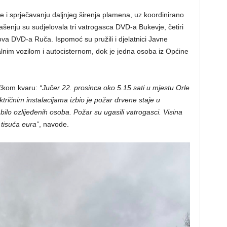
e i sprječavanju daljnjeg širenja plamena, uz koordinirano
gašenju su sudjelovala tri vatrogasca DVD-a Bukevje, četiri
va DVD-a Ruča. Ispomoć su pružili i djelatnici Javne
lnim vozilom i autocisternom, dok je jedna osoba iz Općine
hničkom kvaru:
“Jučer 22. prosinca oko 5.15 sati u mjestu Orle
ektričnim instalacijama izbio je požar drvene staje u
bilo ozlijeđenih osoba. Požar su ugasili vatrogasci. Visina
 tisuća eura”
, navode.