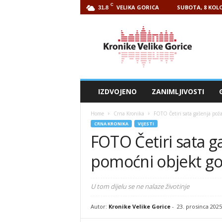
C
VELIKA GORICA
SUBOTA, 8 KOLO
31.8
Kronike
Velike
Gorice
IZDVOJENO
ZANIMLJIVOSTI
Home
Crna Kronika
FOTO Četiri sata gašenja pož
CRNA KRONIKA
VIJESTI
FOTO Četiri sata g
pomoćni objekt go
U tom dijelu se ne nalaze životinje
Autor:
Kronike Velike Gorice
-
23. prosinca 2025