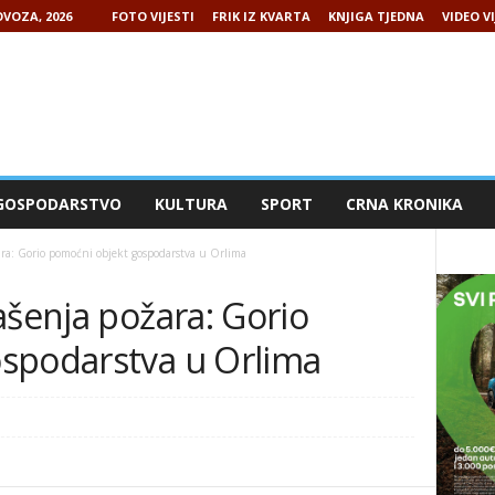
VOZA, 2026
FOTO VIJESTI
FRIK IZ KVARTA
KNJIGA TJEDNA
VIDEO VI
GOSPODARSTVO
KULTURA
SPORT
CRNA KRONIKA
ara: Gorio pomoćni objekt gospodarstva u Orlima
ašenja požara: Gorio
spodarstva u Orlima