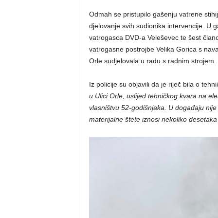
Odmah se pristupilo gašenju vatrene stihij
djelovanje svih sudionika intervencije. U 
vatrogasca DVD-a Veleševec te šest člano
vatrogasne postrojbe Velika Gorica s nava
Orle sudjelovala u radu s radnim strojem.
Iz policije su objavili da je riječ bila o te
u Ulici Orle, uslijed tehničkog kvara na el
vlasništvu 52-godišnjaka. U događaju nije 
materijalne štete iznosi nekoliko desetaka