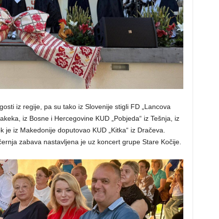
sti iz regije, pa su tako iz Slovenije stigli FD „Lancova
 Rakeka, iz Bosne i Hercegovine KUD „Pobjeda“ iz Tešnja, iz
ok je iz Makedonije doputovao KUD „Kitka“ iz Dračeva.
ernja zabava nastavljena je uz koncert grupe Stare Kočije.