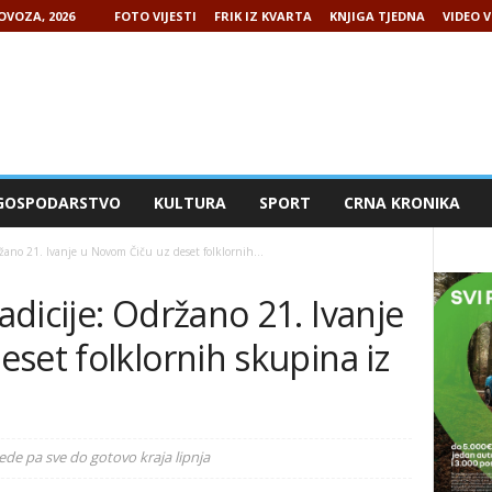
LOVOZA, 2026
FOTO VIJESTI
FRIK IZ KVARTA
KNJIGA TJEDNA
VIDEO V
GOSPODARSTVO
KULTURA
SPORT
CRNA KRONIKA
žano 21. Ivanje u Novom Čiču uz deset folklornih...
dicije: Održano 21. Ivanje
set folklornih skupina iz
jede pa sve do gotovo kraja lipnja