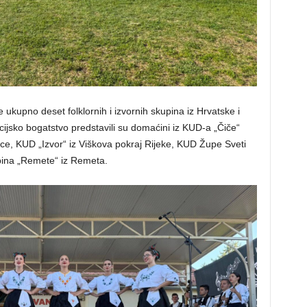
e ukupno deset folklornih i izvornih skupina iz Hrvatske i
ijsko bogatstvo predstavili su domaćini iz KUD-a „Čiče“
e, KUD „Izvor“ iz Viškova pokraj Rijeke, KUD Župe Sveti
pina „Remete“ iz Remeta.