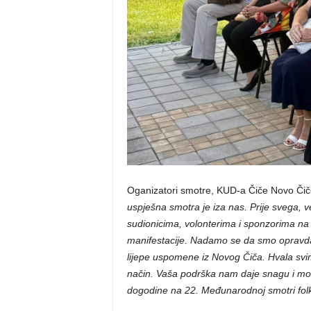
Oganizatori smotre, KUD-a Čiče Novo Čiče, 
uspješna smotra je iza nas. Prije svega, ve
sudionicima, volonterima i sponzorima na 
manifestacije. Nadamo se da smo opravdali
lijepe uspomene iz Novog Čiča. Hvala svima
način. Vaša podrška nam daje snagu i motiv
dogodine na 22. Međunarodnoj smotri folk