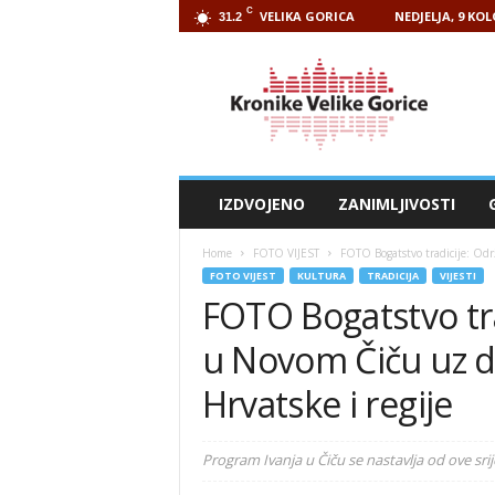
C
VELIKA GORICA
NEDJELJA, 9 KO
31.2
Kronike
Velike
Gorice
IZDVOJENO
ZANIMLJIVOSTI
Home
FOTO VIJEST
FOTO Bogatstvo tradicije: Odr
FOTO VIJEST
KULTURA
TRADICIJA
VIJESTI
FOTO Bogatstvo tra
u Novom Čiču uz de
Hrvatske i regije
Program Ivanja u Čiču se nastavlja od ove sri