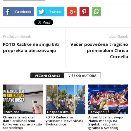
Facebook
Twitter
Prethodni članak
Idući članak
FOTO Razlike ne smiju biti
Večer posvećena tragično
prepreka u obrazovanju
preminulom Chrisu
Cornellu
VEZANI ČLANCI
VIŠE OD AUTORA
Izdvojeno
Gospodarstvo
Izdvojeno
Klima vam radi cijeli
FOTO Radno i na
Ansambl Jane osvojio
dan? Izračunali smo
vrućinama: Nova vizura
zlatnu medalju na
koliko vas zapravo košta
Školske ulice
Svjetskim zborskim
sat hlađenja
igrama u Švedskoj