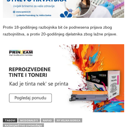
Protiv 18-godišnjeg razbojnika bit će podnesena prijava zbog
razbojništva, a protiv 20-godišnjeg djelatnika zbog lažne prijave.
TAGOVI
MCDONALD'S
NAPAD
PP VELIKA GORICA
RAZBOJNIŠTVO U POKUŠAJU