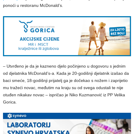
ponoći u restoranu McDonald’s.
– Utvrđeno je da je kazneno djelo počinjeno u dogovoru s jednim
od djelatnika McDonald’s-a. Kada je 20-godišnji djelatnik izašao da
baci smeće, 18-godišnji prijatelj ga je dočekao s nožem i zaprijetio
mu tražeći novac, međutim na kraju su od svega odustali te nije
otuđen nikakav novac – ispričao je Niko Kuzmanović iz PP Velika
Gorica.