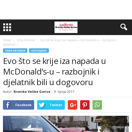
Home
Crna Kronika
Evo što se krije iza napada u McDonald’s-u – razbojnik i
djelatnik...
CRNA KRONIKA
IZDVOJENO
Evo što se krije iza napada u
McDonald’s-u – razbojnik i
djelatnik bili u dogovoru
Autor:
Kronike Velike Gorice
-
9. lipnja 2017
Facebook
Twitter