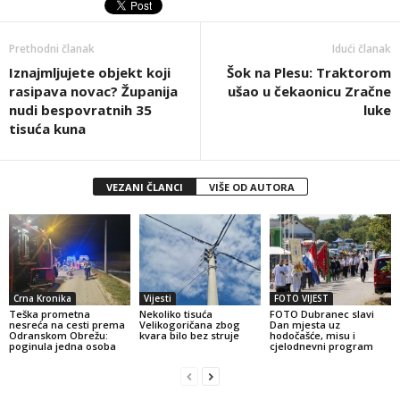
Prethodni članak
Idući članak
Iznajmljujete objekt koji
Šok na Plesu: Traktorom
rasipava novac? Županija
ušao u čekaonicu Zračne
nudi bespovratnih 35
luke
tisuća kuna
VEZANI ČLANCI
VIŠE OD AUTORA
Crna Kronika
Vijesti
FOTO VIJEST
Teška prometna
Nekoliko tisuća
FOTO Dubranec slavi
nesreća na cesti prema
Velikogoričana zbog
Dan mjesta uz
Odranskom Obrežu:
kvara bilo bez struje
hodočašće, misu i
poginula jedna osoba
cjelodnevni program