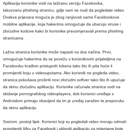
Aplikacija korisnike vodi na lažiranu verziju Facebooka,
takozvanu phishing stranicu, gdje vam se nudi da pogledate video.
Ovakva prijevara moguća je zbog ranjivosti same Facebookove
mobilne aplikacije, koja hakerima omogućuje da ubacuju viruse i
zloćudne kodove kako bi korisnike preusmjeravali prema phishing
stranicama.
Lažna stranica korisnike može napasti na dva načina. Prvo,
omogućuje hakerima da se povežu s korisnikovim prijateljima na
Facebooku krađom pristupnih tokena tako što ih pita hoće li
promijeniti boju u videouputama. Ako korisnik ne pogleda video,
stranica pokušava proširiti novi zloćudni softver tako što ih upućuje
da skinu zloćudnu aplikaciju. Korisnike računala stranica vodi na
skidanje pornografskog videoplayera, dok korisnici uređaja s
Androidom primaju obavijest da im je uređaj zaražen te preporuku
da skinu aplikaciju.
Srećom, postoji lijek. Korisnici koji su pogledali video moraju odmah
promijeniti šifru za Facebook i ukloniti aplikaciju za mijenjane boje