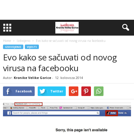
Home
Izdvojeno
Evo kako se sačuvati od novog virusa na facebooku
IZDVOJENO
VIJESTI
Evo kako se sačuvati od novog
virusa na facebooku
Autor:
Kronike Velike Gorice
-
12. kolovoza 2014
Facebook
Twitter