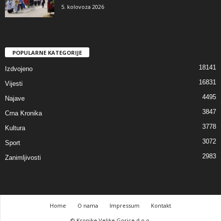
5. kolovoza 2026
POPULARNE KATEGORIJE
18141
Izdvojeno
16831
Vijesti
4495
Najave
3847
Crna Kronika
3778
Kultura
3072
Sport
2983
Zanimljivosti
Home
O nama
Impressum
Kontakt
© Kronike Velike Gorice d.o.o.