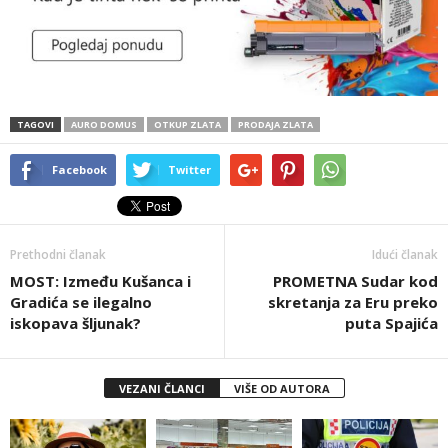
TAGOVI
AURO DOMUS
OTKUP ZLATA
PRODAJA ZLATA
Facebook
Twitter
Prethodni članak
Idući članak
MOST: Između Kušanca i
PROMETNA Sudar kod
Gradića se ilegalno
skretanja za Eru preko
iskopava šljunak?
puta Spajića
VEZANI ČLANCI
VIŠE OD AUTORA