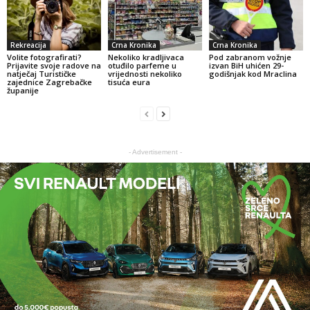
Rekreacija
Crna Kronika
Crna Kronika
Volite fotografirati?
Nekoliko kradljivaca
Pod zabranom vožnje
Prijavite svoje radove na
otuđilo parfeme u
izvan BiH uhićen 29-
natječaj Turističke
vrijednosti nekoliko
godišnjak kod Mraclina
zajednice Zagrebačke
tisuća eura
županije
- Advertisement -