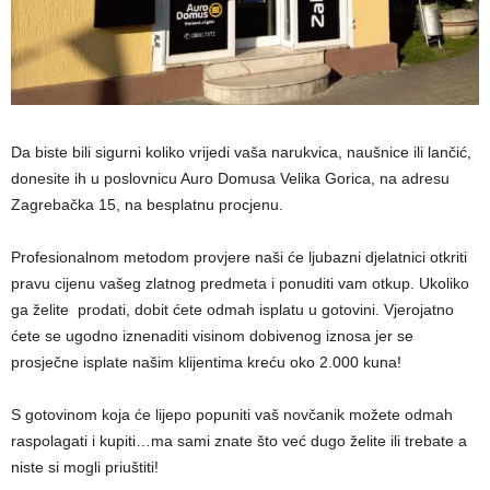
Da biste bili sigurni koliko vrijedi vaša narukvica, naušnice ili lančić,
donesite ih u poslovnicu Auro Domusa Velika Gorica, na adresu
Zagrebačka 15, na besplatnu procjenu.
Profesionalnom metodom provjere naši će ljubazni djelatnici otkriti
pravu cijenu vašeg zlatnog predmeta i ponuditi vam otkup. Ukoliko
ga želite prodati, dobit ćete odmah isplatu u gotovini. Vjerojatno
ćete se ugodno iznenaditi visinom dobivenog iznosa jer se
prosječne isplate našim klijentima kreću oko 2.000 kuna!
S gotovinom koja će lijepo popuniti vaš novčanik možete odmah
raspolagati i kupiti…ma sami znate što već dugo želite ili trebate a
niste si mogli priuštiti!