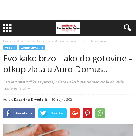
Home
Vijesti
Evo kako brzo i lako do gotovine – otkup zlata u Auro...
VIJESTI
ZANIMLJIVOSTI
Evo kako brzo i lako do gotovine –
otkup zlata u Auro Domusu
Sad je prava prilika za prodaju zlata kako biste odmah došli do veće
svote gotovine
Autor:
Katarina Drvodelić
-
30. rujna 2021
Facebook
Twitter