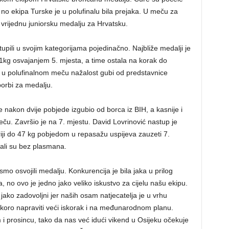
no ekipa Turske je u polufinalu bila prejaka. U meču za
vrijednu juniorsku medalju za Hrvatsku.
tupili u svojim kategorijama pojedinačno. Najbliže medalji je
<61kg osvajanjem 5. mjesta, a time ostala na korak do
no u polufinalnom meču nažalost gubi od predstavnice
borbi za medalju.
e nakon dvije pobjede izgubio od borca iz BIH, a kasnije i
. Završio je na 7. mjestu. David Lovrinović nastup je
riji do 47 kg pobjedom u repasažu uspijeva zauzeti 7.
stali su bez plasmana.
mo osvojili medalju. Konkurencija je bila jaka u prilog
a, no ovo je jedno jako veliko iskustvo za cijelu našu ekipu.
o zadovoljni jer naših osam natjecatelja je u vrhu
skoro napraviti veći iskorak i na međunarodnom planu.
i prosincu, tako da nas već idući vikend u Osijeku očekuje