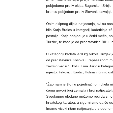
pobjedama protiv ekipa Bugarske i Srbije, 
broncu pobjedom protiv Slovenki osvajaju 
Osim ekipnog dijela natjecanja, svi su nas
bila Katja Braica u kategoriji kadetkinja 
postolja. Katja pobjeđuje u četiri meča, 
Turske, te kasnije od predstavnice BIH u 
U kategoriji kadeta <70 kg Nikola Huzjak j
od predstavnika Kosova u repasažnom meču
završio već u 1. kolu. Ema Jukić u katego
mjesto. Filković, Kordić, Hulina i Kirinić o
“Žao nam je što i u pojedinačnom dijelu nis
čemu govori broj zemalja i broj natjecatelj
Sveukupno gledano možemo reći da smo jak
hrvatskog karatea, a sigurni smo da će u
Imamo visoki ritam natjecanja u studenom 