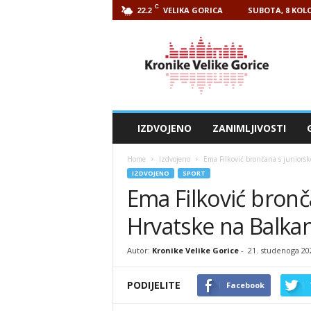
C
VELIKA GORICA
SUBOTA, 8 KOLO
22.2
Kronike
Velike
Gorice
IZDVOJENO
ZANIMLJIVOSTI
Home
Izdvojeno
Ema Filković brončana s junior
IZDVOJENO
SPORT
Ema Filković bron
Hrvatske na Balk
Autor:
Kronike Velike Gorice
-
21. studenoga 20
PODIJELITE
Facebook