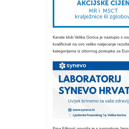
Karate klub Velika Gorica je nastupio s os
kvalificirali na ovo veliko natjecanje rez
kategorijama iz izbornog postupka za Eur
Ema Filković osvojila je s juniorskom že