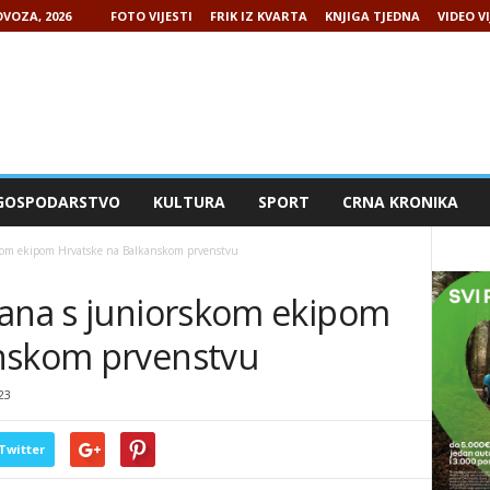
VOZA, 2026
FOTO VIJESTI
FRIK IZ KVARTA
KNJIGA TJEDNA
VIDEO VI
GOSPODARSTVO
KULTURA
SPORT
CRNA KRONIKA
skom ekipom Hrvatske na Balkanskom prvenstvu
čana s juniorskom ekipom
anskom prvenstvu
23
Twitter