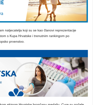
am natjecatelja koji su se kao članovi reprezentacije
ultatom s Kupa Hrvatske i trenutnim rankingom po
opsko prvenstvo.
nskom ekipom Hrvatske brončanu medalju. Cure su počele