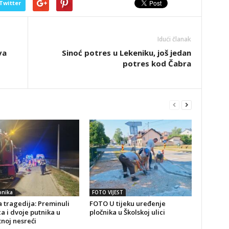
Twitter
Idući članak
va
Sinoć potres u Lekeniku, još jedan
potres kod Čabra
onika
FOTO VIJEST
 tragedija: Preminuli
FOTO U tijeku uređenje
a i dvoje putnika u
pločnika u Školskoj ulici
noj nesreći