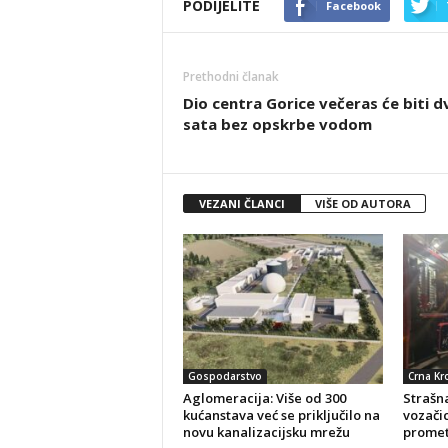
PODIJELITE
Facebook
Prethodni članak
Dio centra Gorice večeras će biti d
sata bez opskrbe vodom
VEZANI ČLANCI
VIŠE OD AUTORA
Gospodarstvo
Crna Kr
Aglomeracija: Više od 300
Strašna
kućanstava već se priključilo na
vozačic
novu kanalizacijsku mrežu
promet