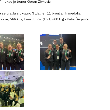
”, rekao je trener Goran Živković.
e se vratila s ukupno 3 zlatne i 11 brončanih medalja.
iorke, >66 kg), Ema Juričić (U21, <68 kg) i Katia Šegavčić