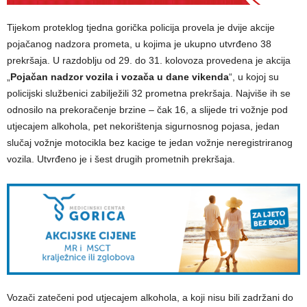
Tijekom proteklog tjedna gorička policija provela je dvije akcije
pojačanog nadzora prometa, u kojima je ukupno utvrđeno 38
prekršaja. U razdoblju od 29. do 31. kolovoza provedena je akcija
„
Pojačan nadzor vozila i vozača u dane vikenda
“, u kojoj su
policijski službenici zabilježili 32 prometna prekršaja. Najviše ih se
odnosilo na prekoračenje brzine – čak 16, a slijede tri vožnje pod
utjecajem alkohola, pet nekorištenja sigurnosnog pojasa, jedan
slučaj vožnje motocikla bez kacige te jedan vožnje neregistriranog
vozila. Utvrđeno je i šest drugih prometnih prekršaja.
Vozači zatečeni pod utjecajem alkohola, a koji nisu bili zadržani do