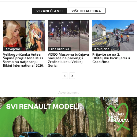
VEZANI ČLANCI
VIŠE OD AUTORA
Izdvojeno
Crna Kronika
Izdvojeno
Velikogoričanka Antea
VIDEO Masovna tučnjava
Prijavite se na 2.
Šapina proglašena Miss
navijača na parkingu
Obiteljsku biciklijadu u
šarma na natjecanju
Zračne luke u Velikoj
Gradićima
Bikini International 2026.
Gorici
- Advertisement -