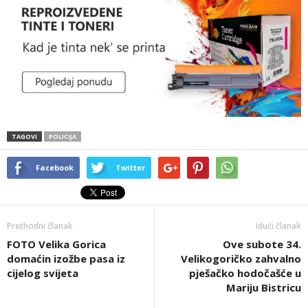
TAGOVI
POLICIJA
Facebook
Twitter
Prethodni članak
Idući članak
FOTO Velika Gorica
Ove subote 34.
domaćin izožbe pasa iz
Velikogoričko zahvalno
cijelog svijeta
pješačko hodočašće u
Mariju Bistricu