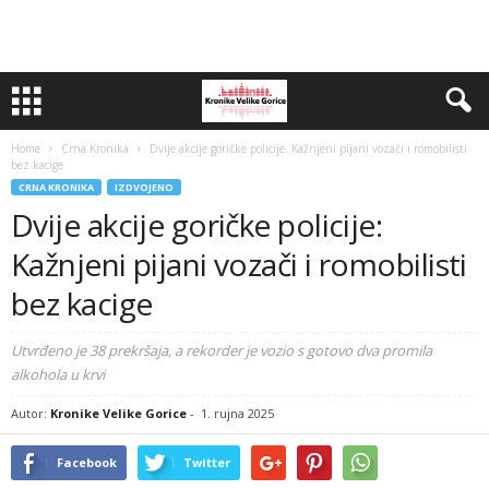
Home
Crna Kronika
Dvije akcije goričke policije: Kažnjeni pijani vozači i romobilisti
bez kacige
CRNA KRONIKA
IZDVOJENO
Dvije akcije goričke policije:
Kažnjeni pijani vozači i romobilisti
bez kacige
Utvrđeno je 38 prekršaja, a rekorder je vozio s gotovo dva promila
alkohola u krvi
Autor:
Kronike Velike Gorice
-
1. rujna 2025
Facebook
Twitter