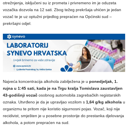
otrežnjenja, isključeni su iz prometa i privremeno im je oduzeta
vozačka dozvola na 12 sati. Zbog težeg prekršaja uhićen je jedan
vozač te je uz optužni prijedlog prepraćen na Općinski sud –
prekršajni odjel.
Najveća koncentracija alkohola zabilježena je u
ponedjeljak, 1.
rujna u 1:45 sati, kada je na Trgu kralja Tomislava zaustavljen
43-godišnji vozač
osobnog automobila zagrebačkih registarskih
oznaka. Utvrđeno je da je upravljao vozilom s
1,64 g/kg alkohola
u
organizmu te pritom nije koristio sigurnosni pojas. Vozač, koji nije
recidivist, smješten je u posebne prostorije do prestanka djelovanja
alkohola, a potom prepraćen na sud.