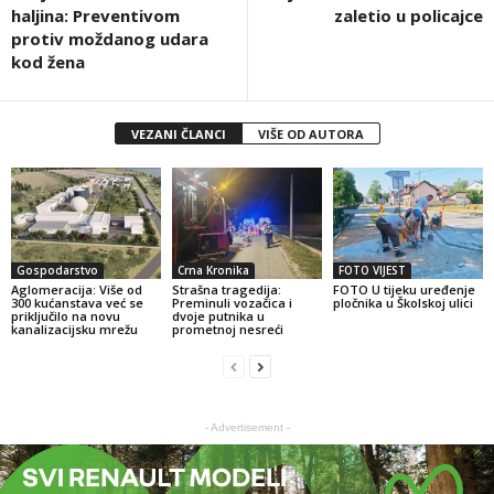
haljina: Preventivom
zaletio u policajce
protiv moždanog udara
kod žena
VEZANI ČLANCI
VIŠE OD AUTORA
Gospodarstvo
Crna Kronika
FOTO VIJEST
Aglomeracija: Više od
Strašna tragedija:
FOTO U tijeku uređenje
300 kućanstava već se
Preminuli vozačica i
pločnika u Školskoj ulici
priključilo na novu
dvoje putnika u
kanalizacijsku mrežu
prometnoj nesreći
- Advertisement -