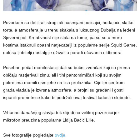
Povorkom su defilirali strogi ali nasmijani policajci, hodajuće slatke
torte, a atmosfera je u trenu skakala s luksuznog Dubaija na ledeni
Sjeverni pol. Kreativnost nije stala na tome, pa su se u moru
kostima istaknuli opasni natjecatelji iz popularne serije Squid Game,
dok su ljubitelji nostalgije uživali u paradi očuvanih oldtimera.
Poseban pečat manifestaciji dali su bučni zvončari koji su prema
običaju rastjerivali zimu, ali i tihi pantomimičari koji su svojim
pokretima mamili osmijehe na lica prolaznika. Cijelim centrom
grada vladala je izvrsna atmosfera, a brojni su građani i gosti
ispunili prometnice kako bi podržali ovaj festival ludosti i slobode.
Vrhunac današnjeg slavlja tek slijedi na velikoj pozornici jer
mikrofon preuzima popularna Lidija Bačić Lille.
Sve fotografije pogledajte
ovdje
.