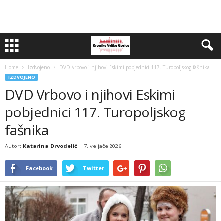
Home
Izdvojeno
DVD Vrbovo i njihovi Eskimi pobjednici 117. Turopoljskog fašnika
IZDVOJENO
DVD Vrbovo i njihovi Eskimi
pobjednici 117. Turopoljskog
fašnika
Autor:
Katarina Drvodelić
-
7. veljače 2026
Facebook
Twitter