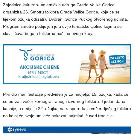
Zajednica kulturno-umjetničkih udruga Grada Velike Gorice
organizira 26. Smotru folklora Grada Velike Gorice, koja će se
tijekom ožujka održati u Dvorani Gorica Pučkog otvorenog učilišta.
Program smotre podijeljen je u dvije tematske cjeline kojima se
slavi i čuva bogata folklorna baština ovoga kraja.
Prvi dio manifestacije predviđen je za nedjelju, 15. ožujka, kada će
se održati večer koreografiranog i izvornog folklora. Tjedan dana
kasnije, u nedjelju 22. ožujka, na rasporedu je večer dječjeg folklora
na kojoj će svoje umijeće pokazati najmlađi čuvari tradicije.