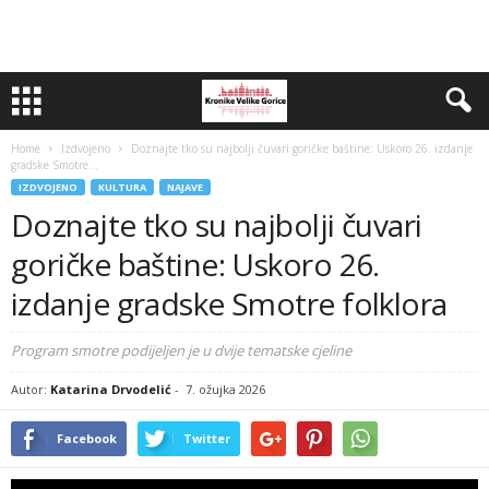
Home
Izdvojeno
Doznajte tko su najbolji čuvari goričke baštine: Uskoro 26. izdanje
gradske Smotre...
IZDVOJENO
KULTURA
NAJAVE
Doznajte tko su najbolji čuvari
goričke baštine: Uskoro 26.
izdanje gradske Smotre folklora
Program smotre podijeljen je u dvije tematske cjeline
Autor:
Katarina Drvodelić
-
7. ožujka 2026
Facebook
Twitter