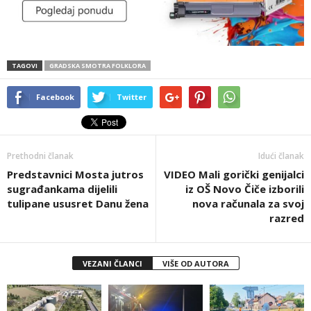
TAGOVI
GRADSKA SMOTRA FOLKLORA
Facebook
Twitter
Prethodni članak
Idući članak
Predstavnici Mosta jutros
VIDEO Mali gorički genijalci
sugrađankama dijelili
iz OŠ Novo Čiče izborili
tulipane ususret Danu žena
nova računala za svoj
razred
VEZANI ČLANCI
VIŠE OD AUTORA