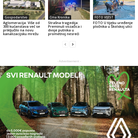
Gospodarstvo
Crna Kronika
FOTO VIJEST
Aglomeracija: Više od
Strašna tragedija:
FOTO U tijeku uređenje
300 kućanstava već se
Preminuli vozačica i
pločnika u Školskoj ulici
priključilo na novu
dvoje putnika u
kanalizacijsku mrežu
prometnoj nesreći
- Advertisement -