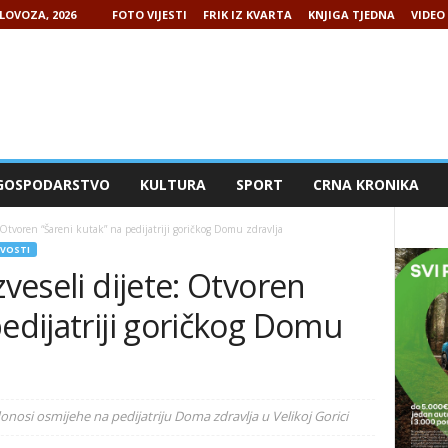
LOVOZA, 2026
FOTO VIJESTI
FRIK IZ KVARTA
KNJIGA TJEDNA
VIDEO 
GOSPODARSTVO
KULTURA
SPORT
CRNA KRONIKA
: Otvoren “Šareni kutak” na pedijatriji goričkog Domu zdravlja
IVOSTI
zveseli dijete: Otvoren
pedijatriji goričkog Domu
onosi osmijehe na pedijatriju Doma zdravlja u Velikoj Gorici