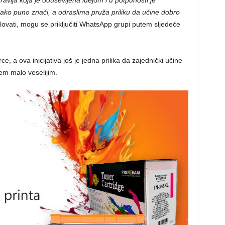
vlja koja je oduševljena idejom i u potpunosti je
kako puno znači, a odraslima pruža priliku da učine dobro
elovati, mogu se priključiti WhatsApp grupi putem sljedeće
ce, a ova inicijativa još je jedna prilika da zajednički učine
rem malo veselijim.