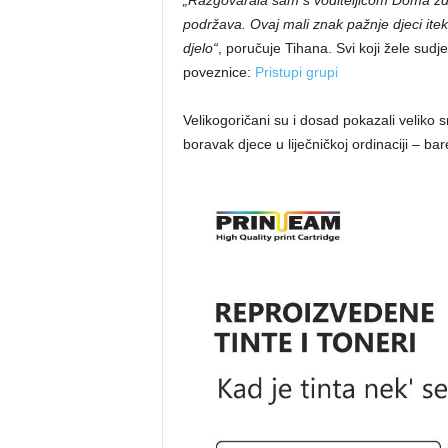
„Razgovarala sam s voditeljicom Doma zdra
podržava. Ovaj mali znak pažnje djeci ite
djelo“
, poručuje Tihana. Svi koji žele sudj
poveznice:
Pristupi grupi
Velikogoričani su i dosad pokazali veliko sr
boravak djece u liječničkoj ordinaciji – ba