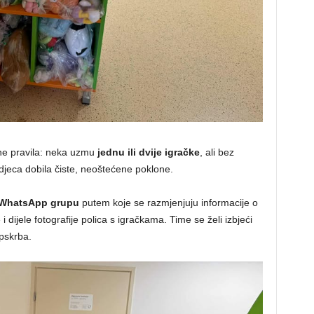
sne pravila: neka uzmu
jednu ili dvije igračke
, ali bez
djeca dobila čiste, neoštećene poklone.
WhatsApp grupu
putem koje se razmjenjuju informacije o
dijele fotografije polica s igračkama. Time se želi izbjeći
opskrba.