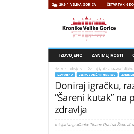
C
VELIKA GORICA
ČETVRTAK, 6 KO
29.9
Kronike
Velike
Gorice
IZDVOJENO
ZANIMLJIVOSTI
Home
Izdvojeno
Doniraj igračku, razveseli dijete
IZDVOJENO
VELIKOGORIČANI NA DJELU
ZANIMLJ
Doniraj igračku, ra
“Šareni kutak” na 
zdravlja
Inicijativa građanke Tihane Opetuk Živković d