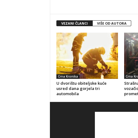
VEZANI ČLANCI
VIŠE OD AUTORA
Crna Kronika
Crna Kr
U dvorištu obiteljske kuće
Strašna
usred dana gorjela tri
vozačic
automobila
promet