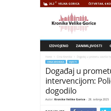
C
VELIKA GORICA
ČETVRTAK, 6 KO
26.2
Kronike
Velike
Gorice
IZDVOJENO
ZANIMLJIVOSTI
Home
Crna Kronika
Događaj u prometu završio hel
CRNA KRONIKA
VIJESTI
Događaj u prometu
intervencijom: Poli
dogodilo
Autor:
Kronike Velike Gorice
-
28. svibnja 2025