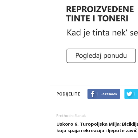
PODIJELITE
Facebook
Prethodni članak
Uskoro 6. Turopoljska Milja: Bicikli
koja spaja rekreaciju i ljepote zavič