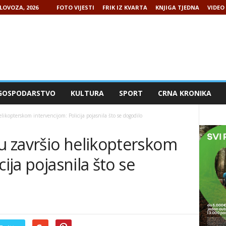
LOVOZA, 2026
FOTO VIJESTI
FRIK IZ KVARTA
KNJIGA TJEDNA
VIDEO 
GOSPODARSTVO
KULTURA
SPORT
CRNA KRONIKA
ikopterskom intervencijom: Policija pojasnila što se dogodilo
 završio helikopterskom
cija pojasnila što se