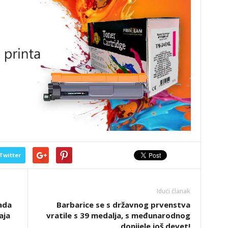
Twitter
Idući članak
jada
Barbarice se s državnog prvenstva
aja
vratile s 39 medalja, s međunarodnog
donijele još devet!