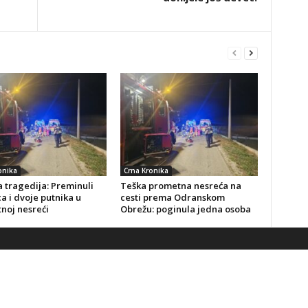
onika
Crna Kronika
 tragedija: Preminuli
Teška prometna nesreća na
a i dvoje putnika u
cesti prema Odranskom
noj nesreći
Obrežu: poginula jedna osoba