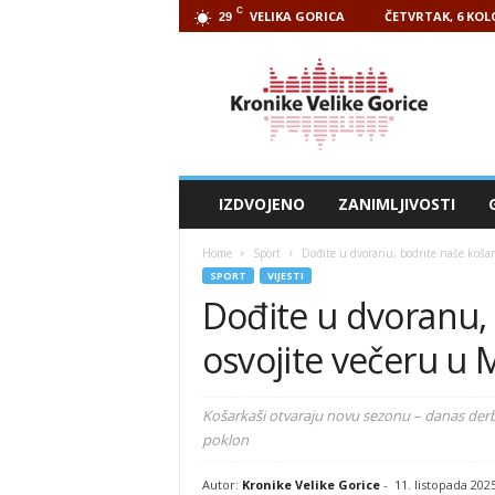
C
VELIKA GORICA
ČETVRTAK, 6 KOL
29
Kronike
Velike
Gorice
IZDVOJENO
ZANIMLJIVOSTI
Home
Sport
Dođite u dvoranu, bodrite naše košar
SPORT
VIJESTI
Dođite u dvoranu, 
osvojite večeru u
Košarkaši otvaraju novu sezonu – danas derbi 
poklon
Autor:
Kronike Velike Gorice
-
11. listopada 202