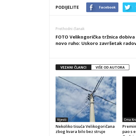
PODIJELITE
Facebook
Prethodni članak
FOTO Velikogorička tržnica dobiva
novo ruho: Uskoro završetak rado
VEZANI ČLANCI
VIŠE OD AUTORA
Vijesti
Crna Kr
Nekoliko tisuća Velikogoričana
Preminu
zbog kvara bilo bez struje
pao s e