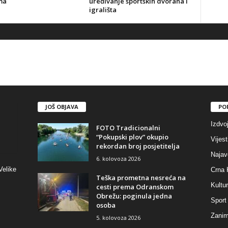
ma
uređivanje sportskih dvorana i
igrališta
JOŠ OBJAVA
PO
Izdvo
FOTO Tradicionalni
“Pokupski plov” okupio
Vijest
rekordan broj posjetitelja
Najav
6. kolovoza 2026
Velike
Crna 
Teška prometna nesreća na
Kultu
cesti prema Odranskom
Obrežu: poginula jedna
Sport
osoba
Zaniml
5. kolovoza 2026