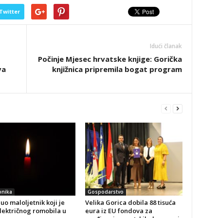
Twitter
Idući članak
Počinje Mjesec hrvatske knjige: Gorička
va
knjižnica pripremila bogat program
onika
Gospodarstvo
o maloljetnik koji je
Velika Gorica dobila 88 tisuća
lektričnog romobila u
eura iz EU fondova za