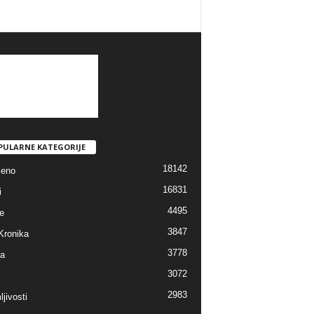
PULARNE KATEGORIJE
18142
jeno
16831
i
4495
e
3847
Kronika
3778
ra
3072
2983
jivosti