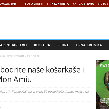
OVOZA, 2026
FOTO VIJESTI
FRIK IZ KVARTA
KNJIGA TJEDNA
VIDEO V
GOSPODARSTVO
KULTURA
SPORT
CRNA KRONIKA
kaše i osvojite večeru u Mon Amiu
bodrite naše košarkaše i
 Mon Amiu
protiv Ribole Kaštela, a prvih 50 posjetitelja dobiva majicu na
5