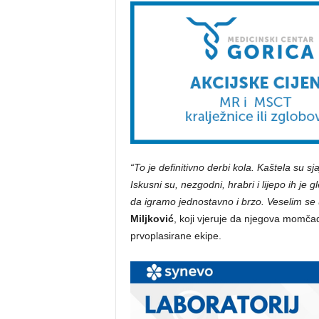
“To je definitivno derbi kola. Kaštela su s
Iskusni su, nezgodni, hrabri i lijepo ih je gl
da igramo jednostavno i brzo. Veselim se 
Miljković
, koji vjeruje da njegova momčad
prvoplasirane ekipe.