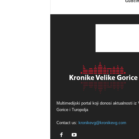
Gudci
Multimedijski portal koji donosi aktualnosti iz 
Gorice i Turopolja
Contact us:
kronikevg@kronikevg.com