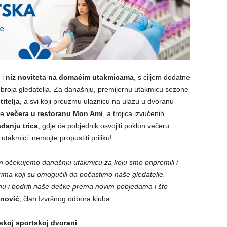
 i
niz noviteta na domaćim utakmicama
, s ciljem dodatne
g broja gledatelja. Za današnju, premijernu utakmicu sezone
itelja
, a svi koji preuzmu ulaznicu na ulazu u dvoranu
je
večera u restoranu Mon Ami
, a trojica izvučenih
đanju trica
, gdje će pobjednik osvojiti poklon večeru.
utakmici, nemojte propustiti priliku!
em očekujemo današnju utakmicu za koju smo pripremili i
ima koji su omogućili da počastimo naše gledatelje.
anu i bodriti naše dečke prema novim pobjedama i što
anović
, član Izvršnog odbora kluba.
skoj sportskoj dvorani
.