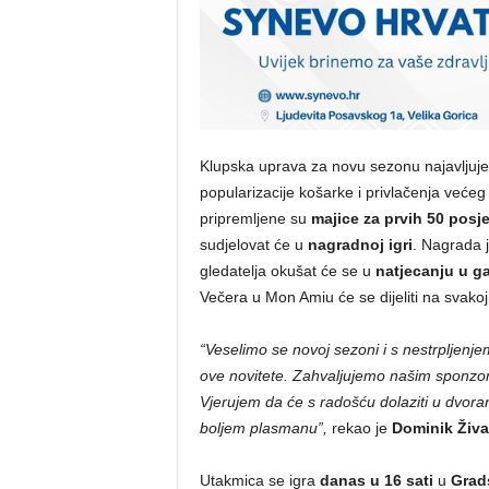
Klupska uprava za novu sezonu najavljuje
popularizacije košarke i privlačenja veće
pripremljene su
majice za prvih 50 posjet
sudjelovat će u
nagradnoj igri
. Nagrada 
gledatelja okušat će se u
natjecanju u ga
Večera u Mon Amiu će se dijeliti na svakoj 
“Veselimo se novoj sezoni i s nestrpljenj
ove novitete. Zahvaljujemo našim sponzor
Vjerujem da će s radošću dolaziti u dvor
boljem plasmanu”,
rekao je
Dominik Živ
Utakmica se igra
danas u 16 sati
u
Grad