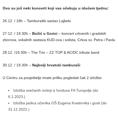
Ovo su još neki koncerti koji vas očekuju u idućem tjednu:
26.12. / 18h – Tamburaški sastav Lajbeki
27.12. / 19.30h –
Božić u Gorici
– koncert crkvenih i gradskih
zborova, vokalnih sastava KUD-ova i solista, Crkva sv. Petra i Pavla
28.12. /19.30h – The Trio – ZZ TOP & AC/DC tribute band
30.12. /
19.30h –
Najbolji hrvatski tamburaši
U Centru za posjetitelje imate priliku pogledati čak 2 izložbe:
Izložba svečanih nošnji iz fundusa FA Turopolje (do
6.1.2023.)
Izložba jaslica učenika OŠ Eugena Kvaternika i gosti (do
31.12.2022.)