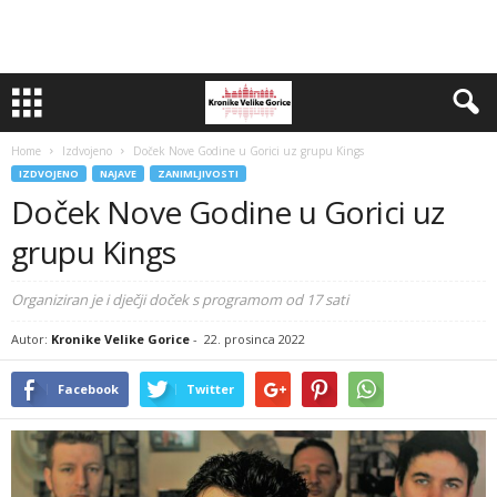
Home
Izdvojeno
Doček Nove Godine u Gorici uz grupu Kings
IZDVOJENO
NAJAVE
ZANIMLJIVOSTI
Doček Nove Godine u Gorici uz
grupu Kings
Organiziran je i dječji doček s programom od 17 sati
Autor:
Kronike Velike Gorice
-
22. prosinca 2022
Facebook
Twitter