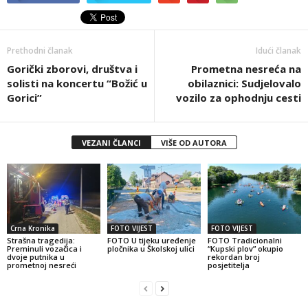
Prethodni članak
Idući članak
Gorički zborovi, društva i
Prometna nesreća na
solisti na koncertu “Božić u
obilaznici: Sudjelovalo
Gorici”
vozilo za ophodnju cesti
VEZANI ČLANCI
VIŠE OD AUTORA
Crna Kronika
FOTO VIJEST
FOTO VIJEST
Strašna tragedija:
FOTO U tijeku uređenje
FOTO Tradicionalni
Preminuli vozačica i
pločnika u Školskoj ulici
“Kupski plov” okupio
dvoje putnika u
rekordan broj
prometnoj nesreći
posjetitelja