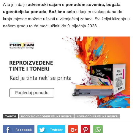
A tu je i dalje
adventski sajam s ponudom suvenira, bogata
ugostiteljska ponuda, Božićno selo
u kojem svakog dana do
kraja mjesec možete uživati u vilenjačkoj zabavi. Svi željni klizanja u
našem gradu to će moći učiniti do 9. siječnja 2023.
TAGOVI
DOČEK NOVE GODINE VELIKA GORICA
NOVA GODINA VELIKA GORICA
Facebook
Twitter