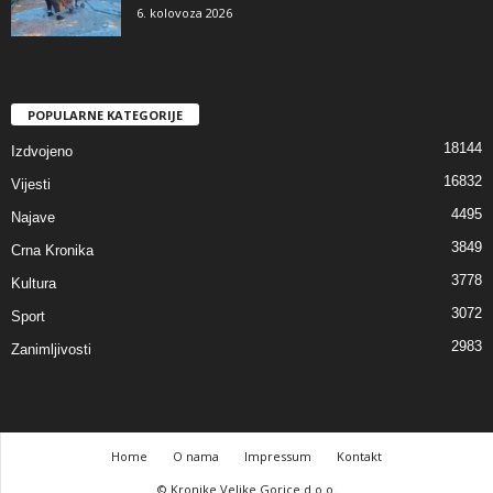
6. kolovoza 2026
POPULARNE KATEGORIJE
18144
Izdvojeno
16832
Vijesti
4495
Najave
3849
Crna Kronika
3778
Kultura
3072
Sport
2983
Zanimljivosti
Home
O nama
Impressum
Kontakt
© Kronike Velike Gorice d.o.o.