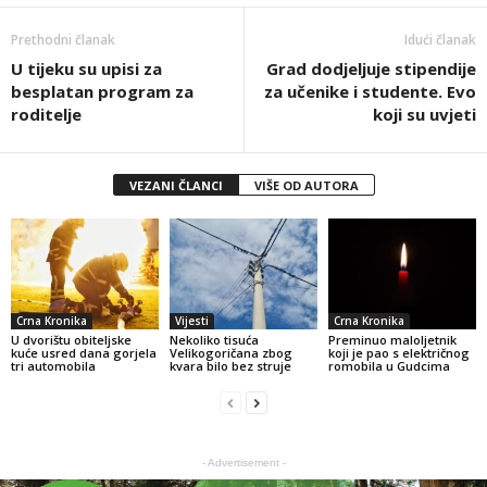
Prethodni članak
Idući članak
U tijeku su upisi za
Grad dodjeljuje stipendije
besplatan program za
za učenike i studente. Evo
roditelje
koji su uvjeti
VEZANI ČLANCI
VIŠE OD AUTORA
Crna Kronika
Vijesti
Crna Kronika
U dvorištu obiteljske
Nekoliko tisuća
Preminuo maloljetnik
kuće usred dana gorjela
Velikogoričana zbog
koji je pao s električnog
tri automobila
kvara bilo bez struje
romobila u Gudcima
- Advertisement -