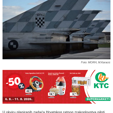
Foto: MORH, M.Karacic
U okviru planiranih zadaća Hrvatskog ratnog zrakoplovstva piloti