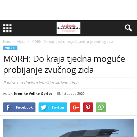
Home
Vijesti
MORH: Do kraja tjedna moguće probijanje zvučnog zida
VIJESTI
MORH: Do kraja tjedna moguće
probijanje zvučnog zida
Radi se o redovitim letačkim aktivnostima
Autor:
Kronike Velike Gorice
-
15. listopada 2020
Facebook
Twitter