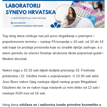
Tog istog dana očekuje nas još puno događanja u jutarnjem i
popodnevnom terminu – nastup FA turopolja u 10 sati, od 10 do 14
sati trajat će prodaja proizvoda koje su izradile dječje zadruge, a u
istom periodu će učenici Srednje strukovne škole pripremati gulaš i
Medeni doručak.
Nakon toga u 10:15 sati slijedi dodjela priznanja 15. Festivala
pčelarstva i 22. Izložba meda s ocjenjivanjem. U 10:30 sati stiže
Jozo Bozo nakon čijeg nastupa slijedi nastup grupe Megablast.
Glazbeni dio će se nakon toga nastaviti uz mini disko od 12 sati i
nastupe KUD-ova od 16 sati.
Istog dana
održava se i radionica izrade prirodne kozmetike u