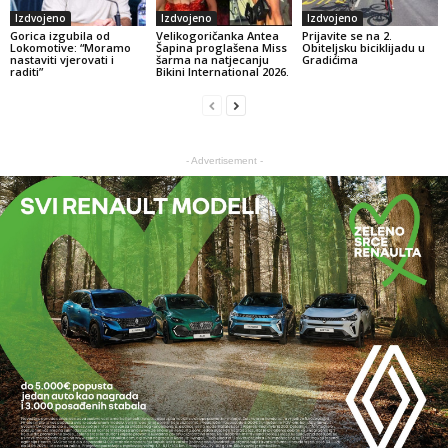
Izdvojeno
Izdvojeno
Izdvojeno
Gorica izgubila od
Velikogoričanka Antea
Prijavite se na 2.
Lokomotive: “Moramo
Šapina proglašena Miss
Obiteljsku biciklijadu u
nastaviti vjerovati i
šarma na natjecanju
Gradićima
raditi”
Bikini International 2026.
- Advertisement -