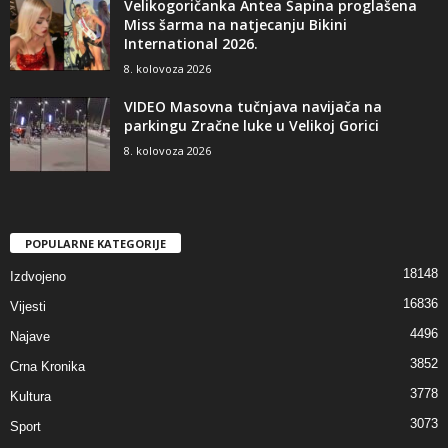
Velikogoričanka Antea Šapina proglašena
Miss šarma na natjecanju Bikini
International 2026.
8. kolovoza 2026
VIDEO Masovna tučnjava navijača na
parkingu Zračne luke u Velikoj Gorici
8. kolovoza 2026
POPULARNE KATEGORIJE
18148
Izdvojeno
16836
Vijesti
4496
Najave
3852
Crna Kronika
3778
Kultura
3073
Sport