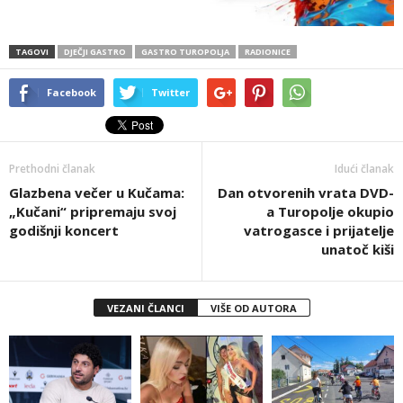
TAGOVI
DJEČJI GASTRO
GASTRO TUROPOLJA
RADIONICE
Facebook
Twitter
Prethodni članak
Idući članak
Glazbena večer u Kučama:
Dan otvorenih vrata DVD-
„Kučani“ pripremaju svoj
a Turopolje okupio
godišnji koncert
vatrogasce i prijatelje
unatoč kiši
VEZANI ČLANCI
VIŠE OD AUTORA