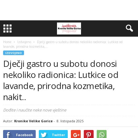
Home
Izdvojeno
Dječji gastro u subotu donosi nekoliko radionica: Lutkice od
lavande, prirodna kozmetika,...
IZDVOJENO
Dječji gastro u subotu donosi
nekoliko radionica: Lutkice od
lavande, prirodna kozmetika,
nakit..
Dođite i naučite neke nove vještine
Autor:
Kronike Velike Gorice
-
8. listopada 2025
Facebook
Twitter