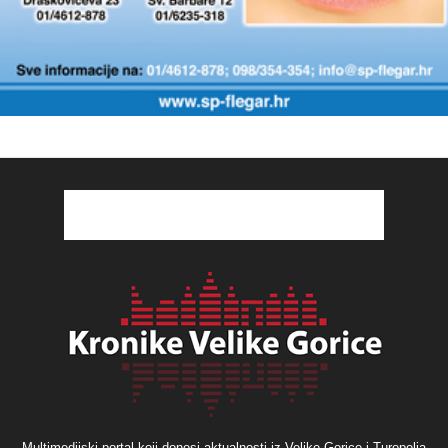
Multimedijski portal koji donosi aktualnosti iz Velike Gorice i Turopolja