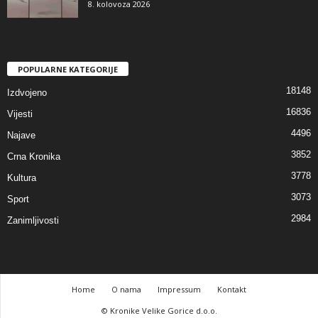
8. kolovoza 2026
POPULARNE KATEGORIJE
18148
Izdvojeno
16836
Vijesti
4496
Najave
3852
Crna Kronika
3778
Kultura
3073
Sport
2984
Zanimljivosti
Home
O nama
Impressum
Kontakt
© Kronike Velike Gorice d.o.o.