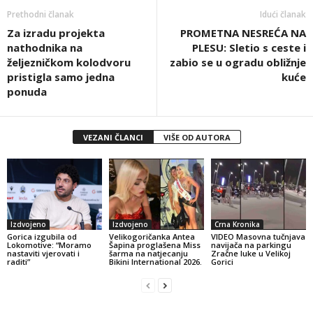
Prethodni članak
Idući članak
Za izradu projekta
PROMETNA NESREĆA NA
nathodnika na
PLESU: Sletio s ceste i
željezničkom kolodvoru
zabio se u ogradu obližnje
pristigla samo jedna
kuće
ponuda
VEZANI ČLANCI
VIŠE OD AUTORA
Izdvojeno
Izdvojeno
Crna Kronika
Gorica izgubila od
Velikogoričanka Antea
VIDEO Masovna tučnjava
Lokomotive: “Moramo
Šapina proglašena Miss
navijača na parkingu
nastaviti vjerovati i
šarma na natjecanju
Zračne luke u Velikoj
raditi”
Bikini International 2026.
Gorici