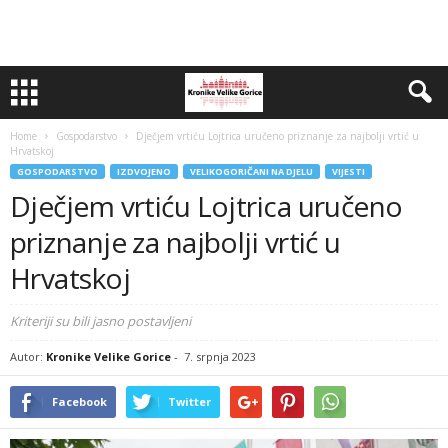
Home
Gospodarstvo
Dječjem vrtiću Lojtrica uručeno priznanje za najbolji vrtić u
Hrvatskoj
GOSPODARSTVO
IZDVOJENO
VELIKOGORIČANI NA DJELU
VIJESTI
Dječjem vrtiću Lojtrica uručeno
priznanje za najbolji vrtić u
Hrvatskoj
Kriteriji su bili jasno postavljeni
Autor:
Kronike Velike Gorice
-
7. srpnja 2023
Facebook
Twitter