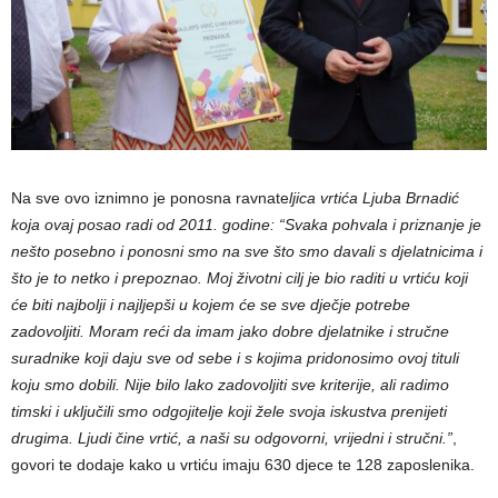
Na sve ovo iznimno je ponosna ravnate
ljica vrtića Ljuba Brnadić
koja ovaj posao radi od 2011. godine: “Svaka pohvala i priznanje je
nešto posebno i ponosni smo na sve što smo davali s djelatnicima i
što je to netko i prepoznao. Moj životni cilj je bio raditi u vrtiću koji
će biti najbolji i najljepši u kojem će se sve dječje potrebe
zadovoljiti. Moram reći da imam jako dobre djelatnike i stručne
suradnike koji daju sve od sebe i s kojima pridonosimo ovoj tituli
koju smo dobili. Nije bilo lako zadovoljiti sve kriterije, ali radimo
timski i uključili smo odgojitelje koji žele svoja iskustva prenijeti
drugima. Ljudi čine vrtić, a naši su odgovorni, vrijedni i stručni.”
,
govori te dodaje kako u vrtiću imaju 630 djece te 128 zaposlenika.