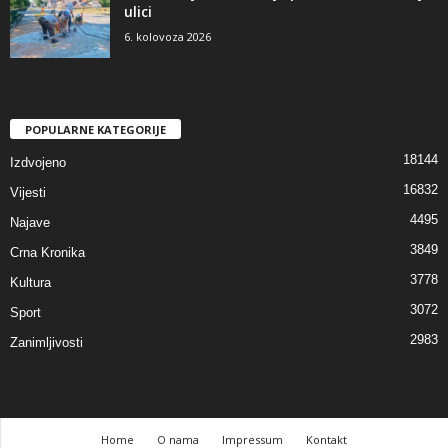
ulici
6. kolovoza 2026
POPULARNE KATEGORIJE
18144
Izdvojeno
16832
Vijesti
4495
Najave
3849
Crna Kronika
3778
Kultura
3072
Sport
2983
Zanimljivosti
Home
O nama
Impressum
Kontakt