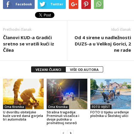
Facebook
Twitter
Prethodni članak
Idući članak
Članovi KUD-a Gradići
Od 4 sirene u nadležnosti
sretno se vratili kući iz
DUZS-a u Velikoj Gorici, 2
Čilea
ne rade
VEZANI ČLANCI
VIŠE OD AUTORA
Crna Kronika
Crna Kronika
FOTO VIJEST
U dvorištu obiteljske
Strašna tragedija:
FOTO U tijeku uređenje
kuće usred dana gorjela
Preminuli vozačica i
pločnika u Školskoj ulici
tri automobila
dvoje putnika u
prometnoj nesreći