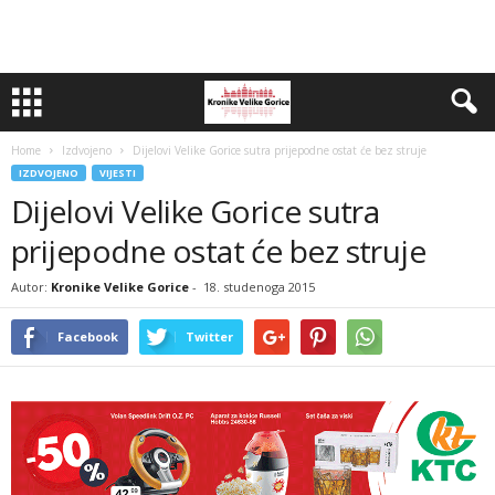
Home
Izdvojeno
Dijelovi Velike Gorice sutra prijepodne ostat će bez struje
IZDVOJENO
VIJESTI
Dijelovi Velike Gorice sutra
prijepodne ostat će bez struje
Autor:
Kronike Velike Gorice
-
18. studenoga 2015
Facebook
Twitter