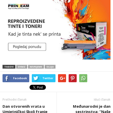
TAGOVI
DHMZ
NEVRIJEME
OLUJA
Facebook
Twitter
Prethodni članak
Idući članak
Dan otvorenih vrata u
Međunarodni je dan
Umjetničkoj školi Franje
sestrinstva: “Naše