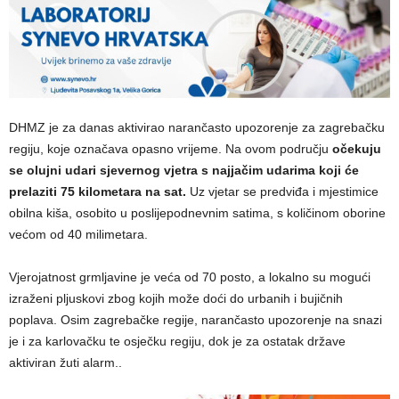
DHMZ je za danas aktivirao narančasto upozorenje za zagrebačku
regiju, koje označava opasno vrijeme. Na ovom području
očekuju
se olujni udari sjevernog vjetra s najjačim udarima koji će
prelaziti 75 kilometara na sat.
Uz vjetar se predviđa i mjestimice
obilna kiša, osobito u poslijepodnevnim satima, s količinom oborine
većom od 40 milimetara.
Vjerojatnost grmljavine je veća od 70 posto, a lokalno su mogući
izraženi pljuskovi zbog kojih može doći do urbanih i bujičnih
poplava. Osim zagrebačke regije, narančasto upozorenje na snazi
je i za karlovačku te osječku regiju, dok je za ostatak države
aktiviran žuti alarm..