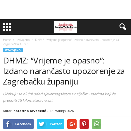
Home
Izdvojeno
DHMZ: “Vrijeme je opasno”: Izdano narančasto upozorenje za
Zagrebačku županiju
IZDVOJENO
DHMZ: “Vrijeme je opasno”:
Izdano narančasto upozorenje za
Zagrebačku županiju
Očekuju se olujni udari sjevernog vjetra s najjačim udarima koji će
prelaziti 75 kilometara na sat
Autor:
Katarina Drvodelić
-
12. svibnja 2026
Facebook
Twitter