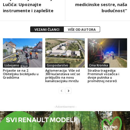
Lučića: Upoznajte
medicinske sestre, naša
instrumente i zaplešite
budućnost”
VEZANI ČLANCI
VIŠE OD AUTORA
Izdvojeno
Gospodarstvo
Crna Kronika
Prijavite se na 2.
Aglomeracija: Više od
Strašna tragedija:
Obiteljsku biciklijadu u
300 kućanstava već se
Preminuli vozačica i
Gradićima
priključilo na novu
dvoje putnika u
kanalizacijsku mrežu
prometnoj nesreći
- Advertisement -