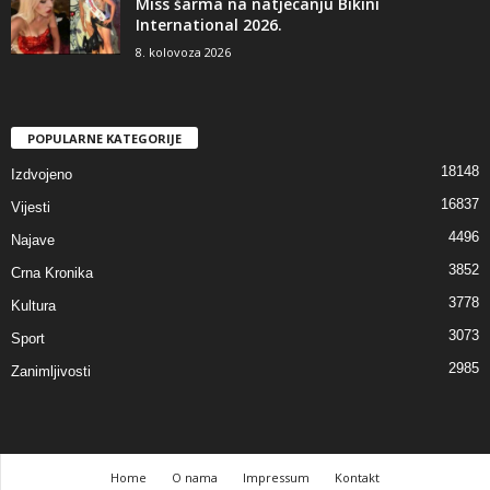
Miss šarma na natjecanju Bikini
International 2026.
8. kolovoza 2026
POPULARNE KATEGORIJE
18148
Izdvojeno
16837
Vijesti
4496
Najave
3852
Crna Kronika
3778
Kultura
3073
Sport
2985
Zanimljivosti
Home
O nama
Impressum
Kontakt