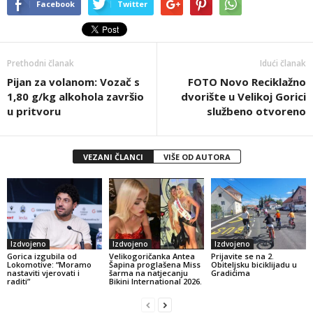
Facebook
Twitter
Prethodni članak
Idući članak
Pijan za volanom: Vozač s
FOTO Novo Reciklažno
1,80 g/kg alkohola završio
dvorište u Velikoj Gorici
u pritvoru
službeno otvoreno
VEZANI ČLANCI
VIŠE OD AUTORA
Izdvojeno
Izdvojeno
Izdvojeno
Gorica izgubila od
Velikogoričanka Antea
Prijavite se na 2.
Lokomotive: “Moramo
Šapina proglašena Miss
Obiteljsku biciklijadu u
nastaviti vjerovati i
šarma na natjecanju
Gradićima
raditi”
Bikini International 2026.