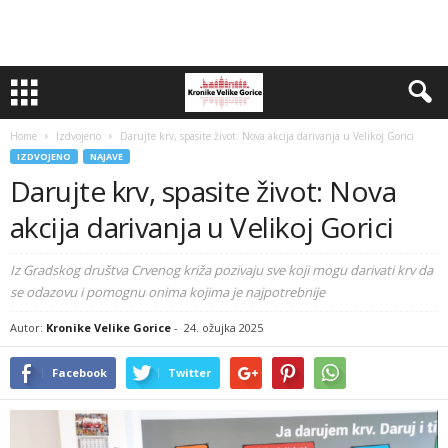
Home
Izdvojeno
Darujte krv, spasite život: Nova akcija darivanja u Velikoj Gorici
IZDVOJENO
NAJAVE
Darujte krv, spasite život: Nova
akcija darivanja u Velikoj Gorici
Iz Gradskog društva Crvenog križa pozivaju sve koji mogu darivati krv da
se odazovu i pomognu onima kojima je najpotrebnije
Autor:
Kronike Velike Gorice
-
24. ožujka 2025
Facebook
Twitter