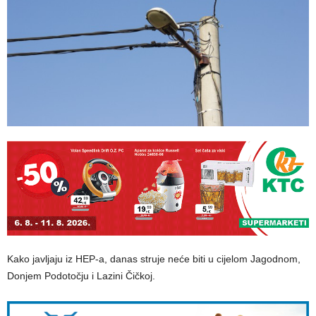
Kako javljaju iz HEP-a, danas struje neće biti u cijelom Jagodnom,
Donjem Podotočju i Lazini Čičkoj.