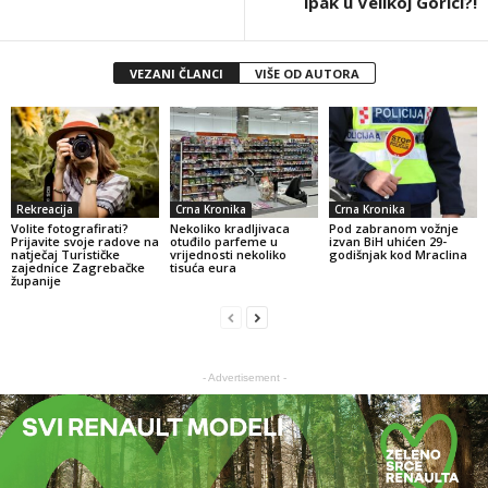
ipak u Velikoj Gorici?!
VEZANI ČLANCI
VIŠE OD AUTORA
Rekreacija
Crna Kronika
Crna Kronika
Volite fotografirati?
Nekoliko kradljivaca
Pod zabranom vožnje
Prijavite svoje radove na
otuđilo parfeme u
izvan BiH uhićen 29-
natječaj Turističke
vrijednosti nekoliko
godišnjak kod Mraclina
zajednice Zagrebačke
tisuća eura
županije
- Advertisement -