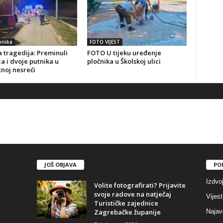
onika
FOTO VIJEST
 tragedija: Preminuli
FOTO U tijeku uređenje
a i dvoje putnika u
pločnika u Školskoj ulici
noj nesreći
JOŠ OBJAVA
PO
Izdvo
Volite fotografirati? Prijavite
svoje radove na natječaj
Vijest
Turističke zajednice
Zagrebačke županije
Najav