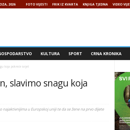
OZA, 2026
FOTO VIJESTI
FRIK IZ KVARTA
KNJIGA TJEDNA
VIDEO VIJE
GOSPODARSTVO
KULTURA
SPORT
CRNA KRONIKA
gu koja pokreće svijet
n, slavimo snagu koja
 najaktivnijima u Europskoj uniji te da se žene na prvo dijete