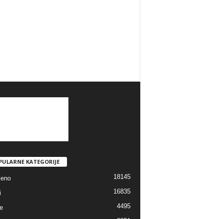
PULARNE KATEGORIJE
18145
jeno
16835
i
4495
e