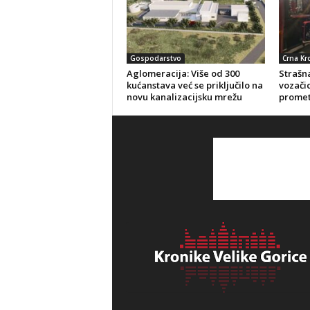
Gospodarstvo
Crna Kr
Aglomeracija: Više od 300
Strašna
kućanstava već se priključilo na
vozačic
novu kanalizacijsku mrežu
promet