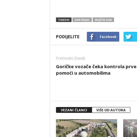
TAGOVI
DAN MAJKI
MAJČIN DAN
PODIJELITE
Facebook
Prethodni članak
Goričke vozače čeka kontrola prve
pomoći u automobilima
VEZANI ČLANCI
VIŠE OD AUTORA