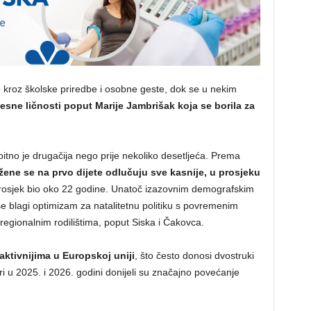
 kroz školske priredbe i osobne geste, dok se u nekim
esne ličnosti poput Marije Jambrišak koja se borila za
bitno je drugačija nego prije nekoliko desetljeća. Prema
žene se na prvo dijete odlučuju sve kasnije, u prosjeku
prosjek bio oko 22 godine. Unatoč izazovnim demografskim
e blagi optimizam za natalitetnu politiku s povremenim
egionalnim rodilištima, poput Siska i Čakovca.
ktivnijima u Europskoj uniji
, što često donosi dvostruki
ri u 2025. i 2026. godini donijeli su značajno povećanje