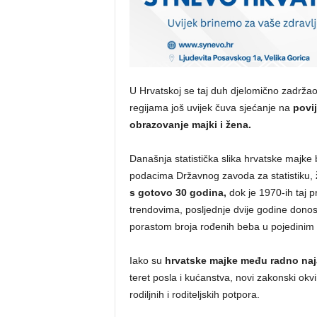
U Hrvatskoj se taj duh djelomično zadržao
regijama još uvijek čuva sjećanje na
povij
obrazovanje majki i žena.
Današnja statistička slika hrvatske majke 
podacima Državnog zavoda za statistiku,
s gotovo 30 godina,
dok je 1970-ih taj 
trendovima, posljednje dvije godine donos
porastom broja rođenih beba u pojedinim r
Iako su
hrvatske majke među radno naja
teret posla i kućanstva, novi zakonski okvi
rodiljnih i roditeljskih potpora.