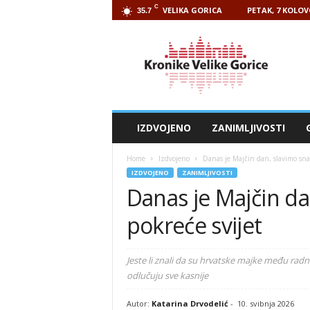
C
VELIKA GORICA
PETAK, 7 KOLOV
35.7
Kronike
Velike
Gorice
IZDVOJENO
ZANIMLJIVOSTI
Home
Izdvojeno
Danas je Majčin dan, slavimo sna
IZDVOJENO
ZANIMLJIVOSTI
Danas je Majčin da
pokreće svijet
Jeste li znali da su hrvatske majke među radno
odlučuju sve kasnije
Autor:
Katarina Drvodelić
-
10. svibnja 2026