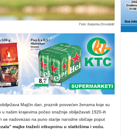
Foto: Katarina Drvodelić
, obilježava Majčin dan, praznik posvećen ženama koje su
tum u našim krajevima počeo snažnije obilježavati 1920-ih
on se nadovezao na puno starije narodne običaje poput
zala” majke tražeći otkupninu u slatkišima i voću.