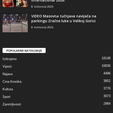
International 2026.
8. kolovoza 2026
VIDEO Masovna tučnjava navijača na
parkingu Zračne luke u Velikoj Gorici
8. kolovoza 2026
POPULARNE KATEGORIJE
18148
Izdvojeno
16836
Vijesti
4496
Najave
3852
Crna Kronika
3778
Kultura
3073
Sport
2984
Zanimljivosti