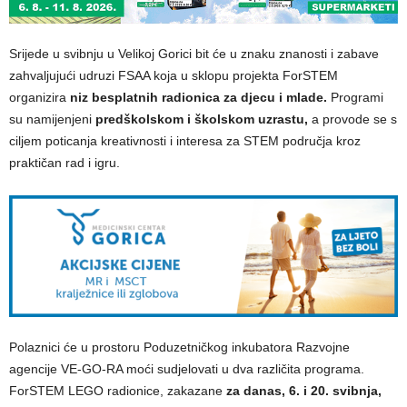
Srijede u svibnju u Velikoj Gorici bit će u znaku znanosti i zabave
zahvaljujući udruzi FSAA koja u sklopu projekta ForSTEM
organizira
niz besplatnih radionica za djecu i mlade.
Programi
su namijenjeni
predškolskom i školskom uzrastu,
a provode se s
ciljem poticanja kreativnosti i interesa za STEM područja kroz
praktičan rad i igru.
Polaznici će u prostoru Poduzetničkog inkubatora Razvojne
agencije VE-GO-RA moći sudjelovati u dva različita programa.
ForSTEM LEGO radionice, zakazane
za danas, 6. i 20. svibnja,