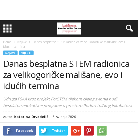
Home
Najave
Danas besplatna STEM radionica za velikogoričke mališane, evo i
idućih termina
NAJAVE
VIJESTI
Danas besplatna STEM radionica
za velikogoričke mališane, evo i
idućih termina
Udruga FSAA kroz projekt ForSTEM tijekom cijelog svibnja nudi
besplatne edukativne programe u prostoru Poduzetničkog inkubatora
Autor:
Katarina Drvodelić
-
6. svibnja 2026
Facebook
Twitter