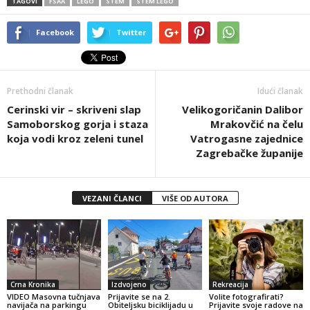
TAGOVI
FSAA
LEGO
STEM
STEM LEGO
Facebook
Twitter
Prethodni članak
Idući članak
Cerinski vir – skriveni slap
Velikogoričanin Dalibor
Samoborskog gorja i staza
Mrakovčić na čelu
koja vodi kroz zeleni tunel
Vatrogasne zajednice
Zagrebačke županije
VEZANI ČLANCI
VIŠE OD AUTORA
Crna Kronika
Izdvojeno
Rekreacija
VIDEO Masovna tučnjava
Prijavite se na 2.
Volite fotografirati?
navijača na parkingu
Obiteljsku biciklijadu u
Prijavite svoje radove na