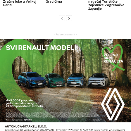
Zračne luke u Velikoj
Gradićima
natječaj Turističke
Gorici
zajednice Zagrebačke
županije
- Advertisement -