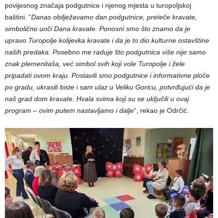
povijesnog značaja podgutnice i njenog mjesta u turopoljskoj
baštini. “
Danas obilježavamo dan podgutnice, preteče kravate,
simbolično uoči Dana kravate. Ponosni smo što znamo da je
upravo Turopolje kolijevka kravate i da je to dio kulturne ostavštine
naših predaka. Posebno me raduje što podgutnica više nije samo
znak plemenitaša, već simbol svih koji vole Turopolje i žele
pripadati ovom kraju. Postavili smo podgutnice i informativne ploče
po gradu, ukrasili biste i sam ulaz u Veliku Goricu, potvrđujući da je
naš grad dom kravate. Hvala svima koji su se uključili u ovaj
program – ovim putem nastavljamo i dalje
“, rekao je Odrčić.