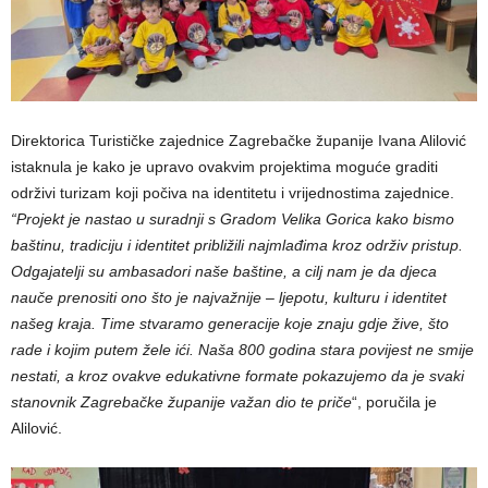
Direktorica Turističke zajednice Zagrebačke županije Ivana Alilović
istaknula je kako je upravo ovakvim projektima moguće graditi
održivi turizam koji počiva na identitetu i vrijednostima zajednice.
“Projekt je nastao u suradnji s Gradom Velika Gorica kako bismo
baštinu, tradiciju i identitet približili najmlađima kroz održiv pristup.
Odgajatelji su ambasadori naše baštine, a cilj nam je da djeca
nauče prenositi ono što je najvažnije – ljepotu, kulturu i identitet
našeg kraja. Time stvaramo generacije koje znaju gdje žive, što
rade i kojim putem žele ići. Naša 800 godina stara povijest ne smije
nestati, a kroz ovakve edukativne formate pokazujemo da je svaki
stanovnik Zagrebačke županije važan dio te priče
“, poručila je
Alilović.