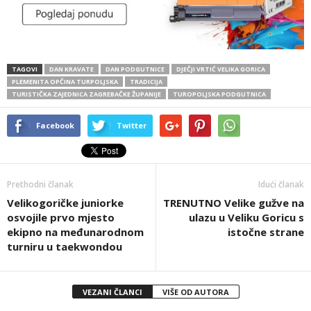
TAGOVI
DAN KRAVATE
DAN PODGUTNICE
DJEČJI VRTIĆ VELIKA GORICA
PLEMENITA OPČINA TURPOLJSKA
TRADICIJA
TURISTIČKA ZAJEDNICA ZAGREBAČKE ŽUPANIJE
TUROPOLJSKA PODGUTNICA
Facebook
Twitter
Prethodni članak
Idući članak
Velikogoričke juniorke
TRENUTNO Velike gužve na
osvojile prvo mjesto
ulazu u Veliku Goricu s
ekipno na međunarodnom
istočne strane
turniru u taekwondou
VEZANI ČLANCI
VIŠE OD AUTORA