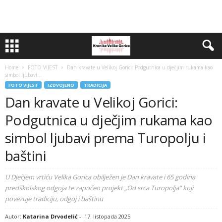
Home
FOTO VIJEST
Dan kravate u Velikoj Gorici: Podgutnica u dječjim rukama kao
simbol ljubavi...
FOTO VIJEST
IZDVOJENO
TRADICIJA
Dan kravate u Velikoj Gorici:
Podgutnica u dječjim rukama kao
simbol ljubavi prema Turopolju i
baštini
U Dječjem vrtiću Velika Gorica obilježen je Dan kravate i 65 godina
predškolskog odgoja te započeo projekt „Od srca Turopolja“ koji
povezuje tradiciju, odgoj i baštinu
Autor:
Katarina Drvodelić
-
17. listopada 2025