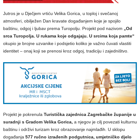
Jutros je u Dječjem vrtiću Velika Gorica, u toploj i svečanoj
atmosferi, obilježen Dan kravate događanjem koje je spojilo
baštinu, odgoj i ljubav prema Turopolju. Projekt pod nazivom
„Od
srca Turopolja. U rukama koje odgajaju. U srcima koja pamte“
okupio je brojne uzvanike i podsjetio koliko je važno čuvati vlastiti
identitet – onaj koji se prenosi kroz odgoj, tradiciju i zajedništvo.
Projekt je pokrenula
Turistička zajednica Zagrebačke županije u
suradnji s Gradom Velika Gorica,
a njegov je cilj povezati kulturnu
baštinu i održivi turizam kroz obrazovanje najmlađih. U sklopu
događanja
577 ručno izrađenih podgutnica, umjetničko djelo