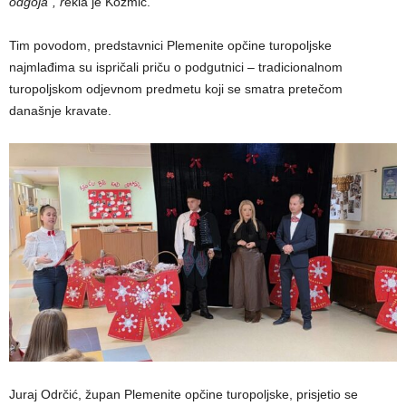
odgoja”, r
ekla je Kozmić.
Tim povodom, predstavnici Plemenite opčine turopoljske
najmlađima su ispričali priču o podgutnici – tradicionalnom
turopoljskom odjevnom predmetu koji se smatra pretečom
današnje kravate.
Juraj Odrčić, župan Plemenite opčine turopoljske, prisjetio se