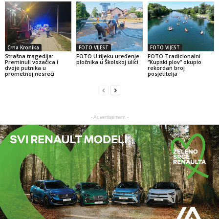
Crna Kronika
FOTO VIJEST
FOTO VIJEST
Strašna tragedija:
FOTO U tijeku uređenje
FOTO Tradicionalni
Preminuli vozačica i
pločnika u Školskoj ulici
“Kupski plov” okupio
dvoje putnika u
rekordan broj
prometnoj nesreći
posjetitelja
- Advertisement -