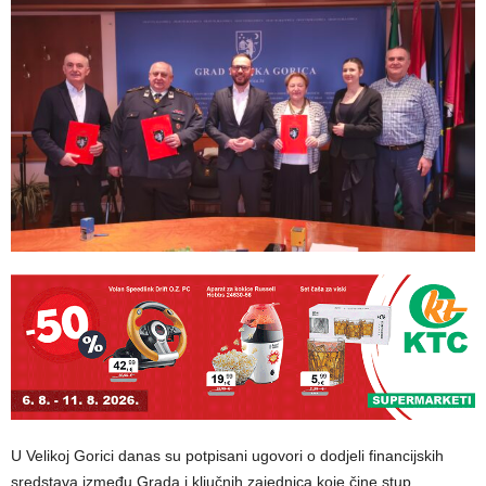
U Velikoj Gorici danas su potpisani ugovori o dodjeli financijskih
sredstava između Grada i ključnih zajednica koje čine stup