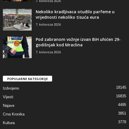
7. kolovoza 2026
Nekoliko kradljivaca otuđilo parfeme u
vrijednosti nekoliko tisuća eura
7. kolovoza 2026
Pod zabranom vožnje izvan BiH uhićen 29-
godišnjak kod Mraclina
7. kolovoza 2026
POPULARNE KATEGORIJE
18145
Izdvojeno
16835
Vijesti
4495
Najave
3851
Crna Kronika
3778
Kultura