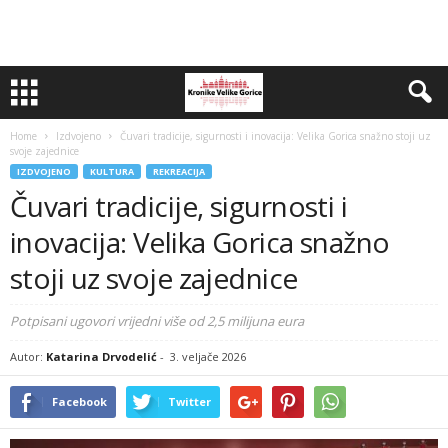
Home
Izdvojeno
Čuvari tradicije, sigurnosti i inovacija: Velika Gorica snažno stoji uz
svoje zajednice
IZDVOJENO
KULTURA
REKREACIJA
Čuvari tradicije, sigurnosti i
inovacija: Velika Gorica snažno
stoji uz svoje zajednice
Potpisani ugovori vrijedni više od 2,5 milijuna eura
Autor:
Katarina Drvodelić
-
3. veljače 2026
Facebook
Twitter