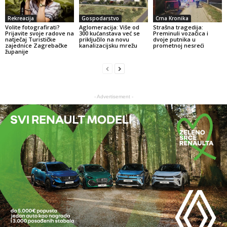
Rekreacija
Gospodarstvo
Crna Kronika
Volite fotografirati?
Aglomeracija: Više od
Strašna tragedija:
Prijavite svoje radove na
300 kućanstava već se
Preminuli vozačica i
natječaj Turističke
priključilo na novu
dvoje putnika u
zajednice Zagrebačke
kanalizacijsku mrežu
prometnoj nesreći
županije
- Advertisement -