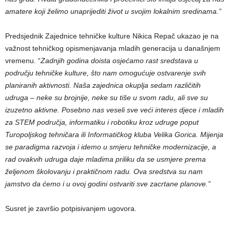
amatere koji želimo unaprijediti život u svojim lokalnim sredinama.”
Predsjednik Zajednice tehničke kulture Nikica Repač ukazao je na
važnost tehničkog opismenjavanja mladih generacija u današnjem
vremenu. “
Zadnjih godina doista osjećamo rast sredstava u
području tehničke kulture, što nam omogućuje ostvarenje svih
planiranih aktivnosti. Naša zajednica okuplja sedam različitih
udruga – neke su brojnije, neke su tiše u svom radu, ali sve su
izuzetno aktivne. Posebno nas veseli sve veći interes djece i mladih
za STEM područja, informatiku i robotiku kroz udruge poput
Turopoljskog tehničara ili Informatičkog kluba Velika Gorica. Mijenja
se paradigma razvoja i idemo u smjeru tehničke modernizacije, a
rad ovakvih udruga daje mladima priliku da se usmjere prema
željenom školovanju i praktičnom radu. Ova sredstva su nam
jamstvo da ćemo i u ovoj godini ostvariti sve zacrtane planove.”
Susret je završio potpisivanjem ugovora.