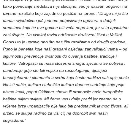
kako povećanje sredstava nije slučajno, već je izravan odgovor na
izvrsne rezultate koje zajednice postižu na terenu. “
Drago mi je što
danas svjedočimo još jednom potpisivanju ugovora o dodjeli
sredstava koja će ove godine biti veća nego lani, jer vi to apsolutno
zaslužujete. Na visokoj razini održavate društveni život u Velikoj
Gorici i to je upravo ono što nas čini različitima od drugih gradova.
Puno je benefita koje naši građani osjećaju zahvaljujući vama – od
sigurnosti i prevencije ovisnosti do čuvanja baštine, tradicije i
kulture. Vatrogasci su naša stožerna snaga; sjećamo se potresa i
pandemije gdje ste bili vojska na raspolaganju, djelujući
besprijekorno i plemenito u svrhu koja često nadilazi vaš opis posla.
Na isti način, kultura i tehnička kultura donose sadržaje koje prije
nismo imali, poput Oldtimer showa ili promocije naše turopoljske
baštine diljem svijeta. Mi ćemo vas i dalje pratiti jer znamo da u
vrijeme brze urbanizacije nije lako biti predstavnik javnog života, ali
držeći se skupa radimo za viši cilj na dobrobit svih naših
sugrađana.”