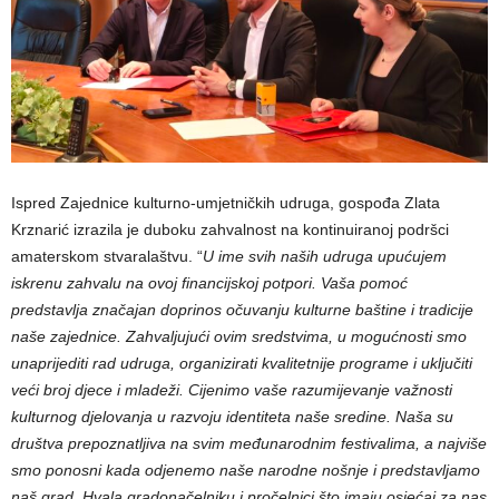
Ispred Zajednice kulturno-umjetničkih udruga, gospođa Zlata
Krznarić izrazila je duboku zahvalnost na kontinuiranoj podršci
amaterskom stvaralaštvu. “
U ime svih naših udruga upućujem
iskrenu zahvalu na ovoj financijskoj potpori. Vaša pomoć
predstavlja značajan doprinos očuvanju kulturne baštine i tradicije
naše zajednice. Zahvaljujući ovim sredstvima, u mogućnosti smo
unaprijediti rad udruga, organizirati kvalitetnije programe i uključiti
veći broj djece i mladeži. Cijenimo vaše razumijevanje važnosti
kulturnog djelovanja u razvoju identiteta naše sredine. Naša su
društva prepoznatljiva na svim međunarodnim festivalima, a najviše
smo ponosni kada odjenemo naše narodne nošnje i predstavljamo
naš grad. Hvala gradonačelniku i pročelnici što imaju osjećaj za nas