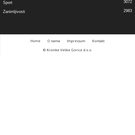
3072
Sport
2983
Zanimljivosti
Home
O nama
Impressum
Kontakt
© Kronike Velike Gorice d.o.o.