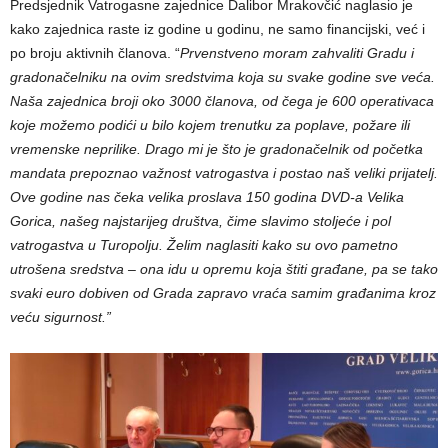
Predsjednik Vatrogasne zajednice Dalibor Mrakovčić naglasio je
kako zajednica raste iz godine u godinu, ne samo financijski, već i
po broju aktivnih članova. “
Prvenstveno moram zahvaliti Gradu i
gradonačelniku na ovim sredstvima koja su svake godine sve veća.
Naša zajednica broji oko 3000 članova, od čega je 600 operativaca
koje možemo podići u bilo kojem trenutku za poplave, požare ili
vremenske neprilike. Drago mi je što je gradonačelnik od početka
mandata prepoznao važnost vatrogastva i postao naš veliki prijatelj.
Ove godine nas čeka velika proslava 150 godina DVD-a Velika
Gorica, našeg najstarijeg društva, čime slavimo stoljeće i pol
vatrogastva u Turopolju. Želim naglasiti kako su ovo pametno
utrošena sredstva – ona idu u opremu koja štiti građane, pa se tako
svaki euro dobiven od Grada zapravo vraća samim građanima kroz
veću sigurnost.”