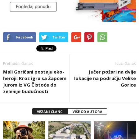
Facebook
Twitter
Prethodni članak
Idući članak
Mali Goričani postaju eko-
Jučer požari na dvije
heroji: Kroz igru sa Žapcem
lokacije na području Velike
Jurom iz VG Čistoće do
Gorice
zelenije budućnosti
VEZANI ČLANCI
VIŠE OD AUTORA