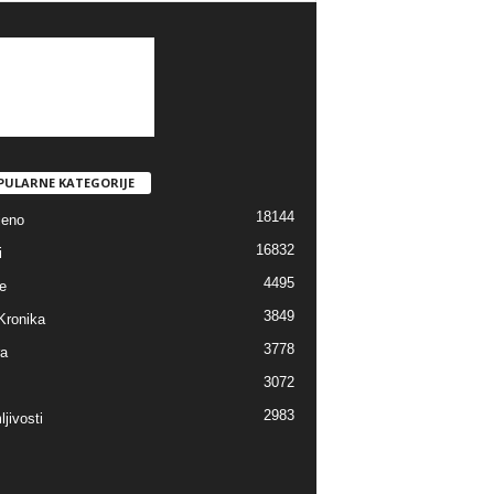
PULARNE KATEGORIJE
18144
jeno
16832
i
4495
e
3849
Kronika
3778
ra
3072
2983
jivosti