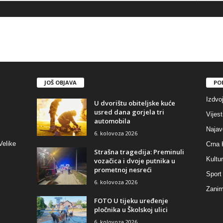
JOŠ OBJAVA
PO
Izdvo
U dvorištu obiteljske kuće
usred dana gorjela tri
Vijest
automobila
Najav
6. kolovoza 2026
Velike
Crna 
Strašna tragedija: Preminuli
Kultu
vozačica i dvoje putnika u
prometnoj nesreći
Sport
6. kolovoza 2026
Zaniml
FOTO U tijeku uređenje
pločnika u Školskoj ulici
6. kolovoza 2026