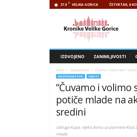
C
VELIKA GORICA
ČETVRTAK, 6 KO
37.9
Kronike
Velike
Gorice
IZDVOJENO
ZANIMLJIVOSTI
Home
Gospodarstvo
“Čuvamo i volimo selo”: Pokre
GOSPODARSTVO
VIJESTI
“Čuvamo i volimo s
potiče mlade na ak
sredini
Udruga Kupa, rijeka života uz partnere Klub 
mlade