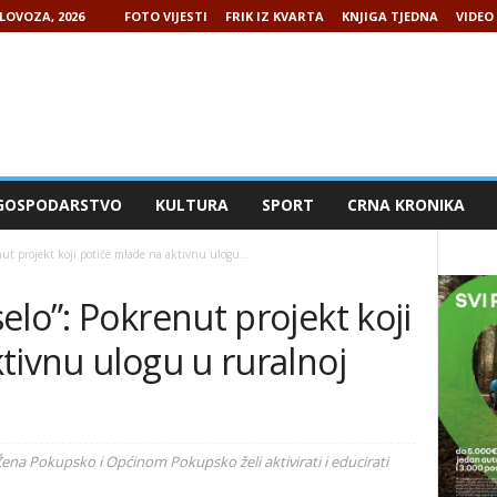
LOVOZA, 2026
FOTO VIJESTI
FRIK IZ KVARTA
KNJIGA TJEDNA
VIDEO 
GOSPODARSTVO
KULTURA
SPORT
CRNA KRONIKA
nut projekt koji potiče mlade na aktivnu ulogu...
elo”: Pokrenut projekt koji
tivnu ulogu u ruralnoj
Žena Pokupsko i Općinom Pokupsko želi aktivirati i educirati