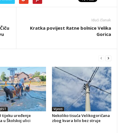
Idući članak
Čiču
Kratka povijest Ratne bolnice Velika
vu
Gorica
JEST
Vijesti
 tijeku uređenje
Nekoliko tisuća Velikogoričana
a u Školskoj ulici
zbog kvara bilo bez struje