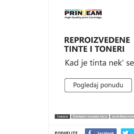
TAGOVI
ČUVAMO I VOLIMO SELO
KLUB ŽENA PO
PODIJELITE
Facebook