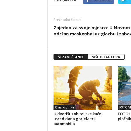
Prethodni članak
Zajedno za svoje mjesto: U Novom 
održan maskenbal uz glazbu i zaba
VEZANI ČLANCI
VIŠE OD AUTORA
Crna Kronika
FOTO VI
U dvorištu obiteljske kuće
FOTO U
usred dana gorjela tri
pločnik
automobila