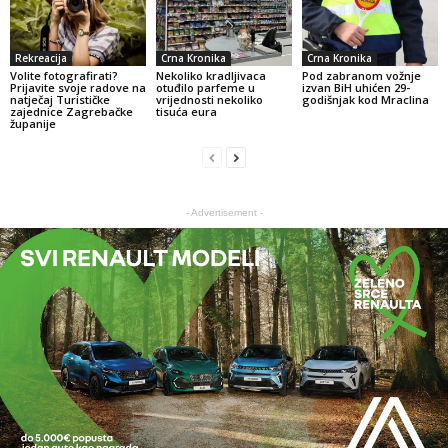
Rekreacija
Crna Kronika
Crna Kronika
Volite fotografirati?
Nekoliko kradljivaca
Pod zabranom vožnje
Prijavite svoje radove na
otuđilo parfeme u
izvan BiH uhićen 29-
natječaj Turističke
vrijednosti nekoliko
godišnjak kod Mraclina
zajednice Zagrebačke
tisuća eura
županije
- Advertisement -