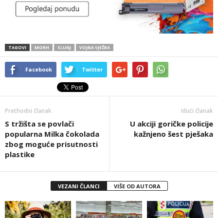
TAGOVI
MORH
SLUNJ
VOJNA VJEŽBA
Facebook
Twitter
Prethodni članak
Idući članak
S tržišta se povlači
U akciji goričke policije
popularna Milka čokolada
kažnjeno šest pješaka
zbog moguće prisutnosti
plastike
VEZANI ČLANCI
VIŠE OD AUTORA