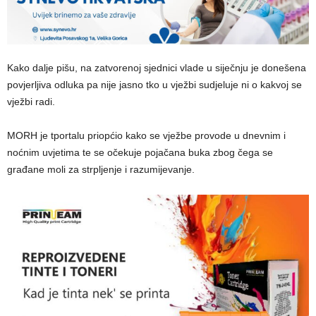
Kako dalje pišu, na zatvorenoj sjednici vlade u siječnju je donešena
povjerljiva odluka pa nije jasno tko u vježbi sudjeluje ni o kakvoj se
vježbi radi.
MORH je tportalu priopćio kako se vježbe provode u dnevnim i
noćnim uvjetima te se očekuje pojačana buka zbog čega se
građane moli za strpljenje i razumijevanje.