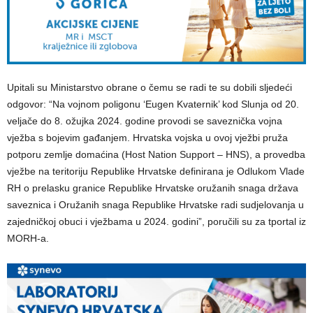
Upitali su Ministarstvo obrane o čemu se radi te su dobili sljedeći
odgovor: “Na vojnom poligonu ‘Eugen Kvaternik’ kod Slunja od 20.
veljače do 8. ožujka 2024. godine provodi se saveznička vojna
vježba s bojevim gađanjem. Hrvatska vojska u ovoj vježbi pruža
potporu zemlje domaćina (Host Nation Support – HNS), a provedba
vježbe na teritoriju Republike Hrvatske definirana je Odlukom Vlade
RH o prelasku granice Republike Hrvatske oružanih snaga država
saveznica i Oružanih snaga Republike Hrvatske radi sudjelovanja u
zajedničkoj obuci i vježbama u 2024. godini”, poručili su za tportal iz
MORH-a.