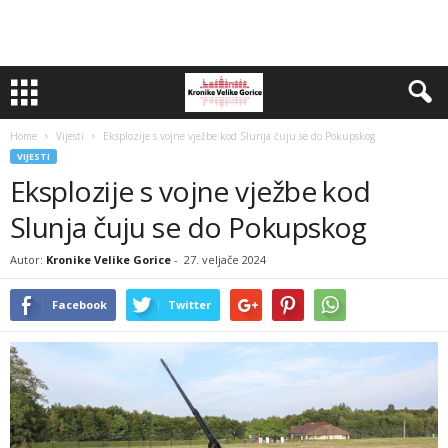
Home
Vijesti
Eksplozije s vojne vježbe kod Slunja čuju se do Pokupskog
VIJESTI
Eksplozije s vojne vježbe kod
Slunja čuju se do Pokupskog
Autor:
Kronike Velike Gorice
-
27. veljače 2024
Facebook
Twitter