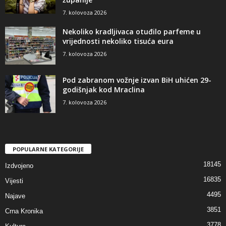
7. kolovoza 2026
Nekoliko kradljivaca otuđilo parfeme u
vrijednosti nekoliko tisuća eura
7. kolovoza 2026
Pod zabranom vožnje izvan BiH uhićen 29-
godišnjak kod Mraclina
7. kolovoza 2026
POPULARNE KATEGORIJE
18145
Izdvojeno
16835
Vijesti
4495
Najave
3851
Crna Kronika
3778