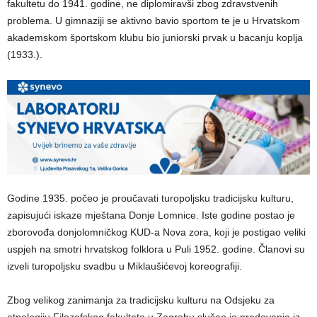
fakultetu do 1941. godine, ne diplomiravši zbog zdravstvenih
problema. U gimnaziji se aktivno bavio sportom te je u Hrvatskom
akademskom športskom klubu bio juniorski prvak u bacanju koplja
(1933.).
Godine 1935. počeo je proučavati turopoljsku tradicijsku kulturu,
zapisujući iskaze mještana Donje Lomnice. Iste godine postao je
zborovođa donjolomničkog KUD-a Nova zora, koji je postigao veliki
uspjeh na smotri hrvatskog folklora u Puli 1952. godine. Članovi su
izveli turopoljsku svadbu u Miklaušićevoj koreografiji.
Zbog velikog zanimanja za tradicijsku kulturu na Odsjeku za