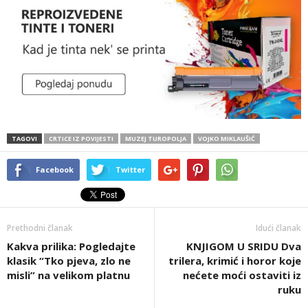
TAGOVI
CRTICE IZ POVIJESTI
MUZEJ TUROPOLJA
VOJKO MIKLAUŠIĆ
Facebook
Twitter
Prethodni članak
Idući članak
Kakva prilika: Pogledajte
KNJIGOM U SRIDU Dva
klasik “Tko pjeva, zlo ne
trilera, krimić i horor koje
misli” na velikom platnu
nećete moći ostaviti iz
ruku