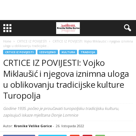
Home
CRTICE IZ POVIJESTI
CRTICE IZ POVIJESTI: Vojko Miklaušić i njegova iznimna
uloga u oblikovanju tradicijske...
CRTICE IZ POVIJESTI
IZDVOJENO
KULTURA
TRADICIJA
CRTICE IZ POVIJESTI: Vojko
Miklaušić i njegova iznimna uloga
u oblikovanju tradicijske kulture
Turopolja
Godine 1935. počeo je proučavati turopoljsku tradicijsku kulturu,
zapisujući iskaze mještana Donje Lomnice
Autor:
Kronike Velike Gorice
-
26. listopada 2022