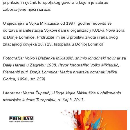
je priložen i rječnik turopoljskog govora u kojem je sabrao
zaboravljene riječi i izraze.
U sjećanje na Vojka Miklaušića od 1997. godine redovito se
održava manifestacija Vojkovi dani u organizaciji KUD-a Nova zora
iz Donje Lomnice. Pridružite im se u proslavi života i rada ovog
značajnog čovjeka 28. i 29. listopada u Donjoj Lomnici!
Fotografija: Vojko i Blaženka Miklaušić, snimio londonski novinar za
Daily Harald u Zagrebu 1938. (izvor fotografije: Vojko Miklaušić,
Plemeniti puti, Donja Lomnica: Matica hrvatska ogranak Velika
Gorica, 1994., str. 259)
Literatura: Vesna Župetić, »Uloga Vojka Miklaušića u oblikovanju
tradicijske kulture Turopolja«, u: Kaj 3, 2013.