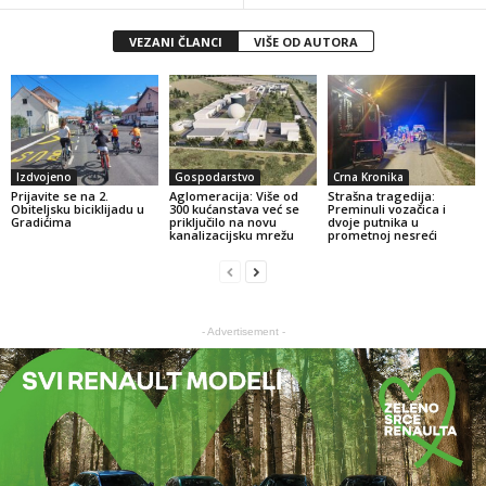
VEZANI ČLANCI
VIŠE OD AUTORA
Izdvojeno
Gospodarstvo
Crna Kronika
Prijavite se na 2.
Aglomeracija: Više od
Strašna tragedija:
Obiteljsku biciklijadu u
300 kućanstava već se
Preminuli vozačica i
Gradićima
priključilo na novu
dvoje putnika u
kanalizacijsku mrežu
prometnoj nesreći
- Advertisement -