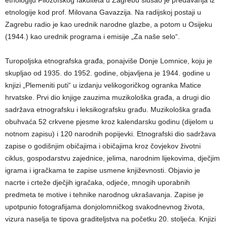
etnologiju Filozofskog fakulteta u Zagrebu slušao je predavanja iz
etnologije kod prof. Milovana Gavazzija. Na radijskoj postaji u
Zagrebu radio je kao urednik narodne glazbe, a potom u Osijeku
(1944.) kao urednik programa i emisije „Za naše selo“.
Turopoljska etnografska građa, ponajviše Donje Lomnice, koju je
skupljao od 1935. do 1952. godine, objavljena je 1944. godine u
knjizi „Plemeniti puti“ u izdanju velikogoričkog ogranka Matice
hrvatske. Prvi dio knjige zauzima muzikološka građa, a drugi dio
sadržava etnografsku i leksikografsku građu. Muzikološka građa
obuhvaća 52 crkvene pjesme kroz kalendarsku godinu (dijelom u
notnom zapisu) i 120 narodnih popijevki. Etnografski dio sadržava
zapise o godišnjim običajima i običajima kroz čovjekov životni
ciklus, gospodarstvu zajednice, jelima, narodnim lijekovima, dječjim
igrama i igračkama te zapise usmene književnosti. Objavio je
nacrte i crteže dječjih igračaka, odjeće, mnogih uporabnih
predmeta te motive i tehnike narodnog ukrašavanja. Zapise je
upotpunio fotografijama donjolomničkog svakodnevnog života,
vizura naselja te tipova graditeljstva na početku 20. stoljeća. Knjizi