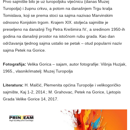
Prvo sajmište bilo je uz turopoljsku vijećnicu (danas Muzej
Turopolja) i župnu crkvu, a potom na današnjem Trgu kralja
Tomislava, koji se prema stoci sa sajma nazivao Marvinskim
odnosno Konjskim trgom. Krajem XIX. stoljeća sajmište je
preseljeno na današnji Trg Petra Krešimira IV., a sredinom 1950-ih
godina na današnji prostor na istočnom rubu grada. Kao dan
održavanja tjednog sajma ustalio se petak – otud popularni naziv
sajma Petek na Gorice.
Fotografija:
Velika Gorica – sajam, autor fotografije: Višnja Huzjak,
1965., vlasnik/imatelj: Muzej Turopolja
Literatura:
H. Malčić, Plemenita općina Turopolje i velikogoričko
sajmište, Kaj 1-2, 2014.; M. Grahovac, Petek na Gorice, Ljetopis
Grada Velike Gorice 14, 2017.