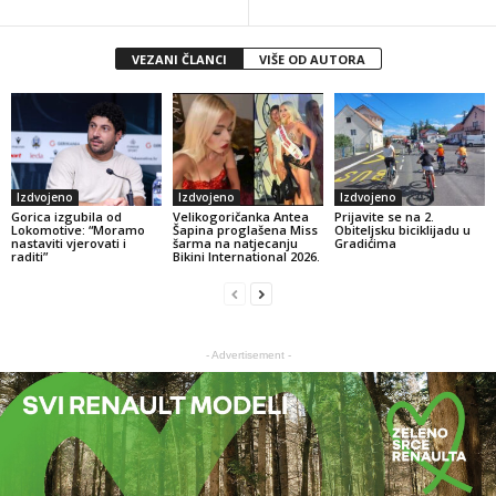
VEZANI ČLANCI
VIŠE OD AUTORA
Izdvojeno
Izdvojeno
Izdvojeno
Gorica izgubila od
Velikogoričanka Antea
Prijavite se na 2.
Lokomotive: “Moramo
Šapina proglašena Miss
Obiteljsku biciklijadu u
nastaviti vjerovati i
šarma na natjecanju
Gradićima
raditi”
Bikini International 2026.
- Advertisement -