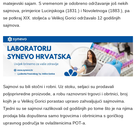
matejevski sajam. S vremenom je odobreno održavanje još nekih
sajmova, primjerice Lucinjskoga (1831.) i Novoletnoga (1883.), pa
se potkraj XIX. stoljeća u Velikoj Gorici održavalo 12 godišnjih
sajmova.
Sajmovi su bili stočni i robni. Uz stoku, seljaci su prodavali
poljoprivredne proizvode, a robu raznovrsni trgovci i obrtnici, broj
kojih je u Velikoj Gorici porastao upravo zahvaljujući sajmovima.
Tjedni su se sajmovi razlikovali od godišnjih po tome što je na njima
prodaja bila dopuštena samo trgovcima i obrtnicima s goričkog
upravnog područja te ovlaštenicima POT-a.