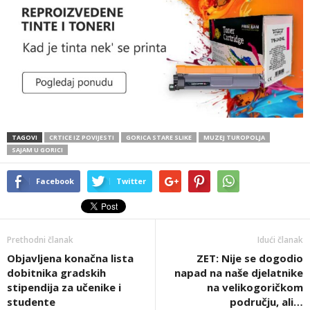
TAGOVI
CRTICE IZ POVIJESTI
GORICA STARE SLIKE
MUZEJ TUROPOLJA
SAJAM U GORICI
Facebook
Twitter
Prethodni članak
Idući članak
Objavljena konačna lista
ZET: Nije se dogodio
dobitnika gradskih
napad na naše djelatnike
stipendija za učenike i
na velikogoričkom
studente
području, ali…