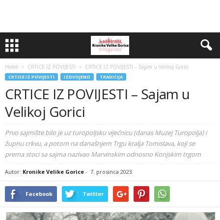
Home
CRTICE IZ POVIJESTI
CRTICE IZ POVIJESTI – Sajam u Velikoj Gorici
CRTICE IZ POVIJESTI
IZDVOJENO
TRADICIJA
CRTICE IZ POVIJESTI – Sajam u
Velikoj Gorici
Prvo sajmište bilo je uz turopoljsku vijećnicu (danas Muzej Turopolja) i
župnu crkvu, a potom na današnjem Trgu kralja Tomislava, koji se
prema stoci sa sajma nazivao Marvinskim odnosno Konjskim trgom
Autor:
Kronike Velike Gorice
-
7. prosinca 2023
Facebook
Twitter