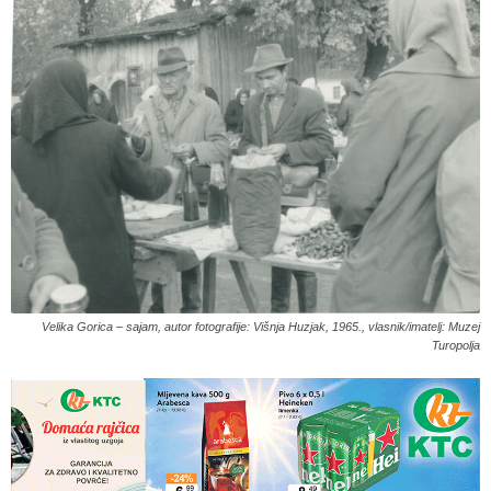
Velika Gorica – sajam, autor fotografije: Višnja Huzjak, 1965., vlasnik/imatelj: Muzej
Turopolja