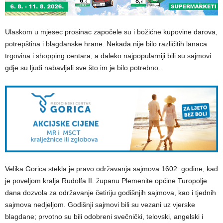
Ulaskom u mjesec prosinac započele su i božićne kupovine darova,
potrepština i blagdanske hrane. Nekada nije bilo različitih lanaca
trgovina i shopping centara, a daleko najpopularniji bili su sajmovi
gdje su ljudi nabavljali sve što im je bilo potrebno.
Velika Gorica stekla je pravo održavanja sajmova 1602. godine, kad
je poveljom kralja Rudolfa II. županu Plemenite općine Turopolje
dana dozvola za održavanje četiriju godišnjih sajmova, kao i tjednih
sajmova nedjeljom. Godišnji sajmovi bili su vezani uz vjerske
blagdane; prvotno su bili odobreni svečnički, telovski, angelski i