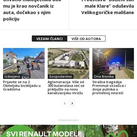
mu je krao novčanik iz
male Klare” oduševila
auta, dočekao s njim
Velikogoričke mališane
policiju
VEZANI ČLANCI
VIŠE OD AUTORA
Izdvojeno
Gospodarstvo
Crna Kronika
Prijavite se na 2.
Aglomeracija: Više od
Strašna tragedija:
Obiteljsku biciklijadu u
300 kućanstava već se
Preminuli vozačica i
Gradićima
priključilo na novu
dvoje putnika u
kanalizacijsku mrežu
prometnoj nesreći
- Advertisement -