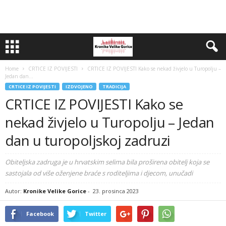
Home
CRTICE IZ POVIJESTI
CRTICE IZ POVIJESTI Kako se nekad živjelo u Turopolju –
Jedan dan...
CRTICE IZ POVIJESTI
IZDVOJENO
TRADICIJA
CRTICE IZ POVIJESTI Kako se
nekad živjelo u Turopolju – Jedan
dan u turopoljskoj zadruzi
Obiteljska zadruga je u hrvatskim selima bila proširena obitelj koja se
sastojala od više oženjene braće s roditeljima i djecom, unučadi
Autor:
Kronike Velike Gorice
-
23. prosinca 2023
Facebook
Twitter