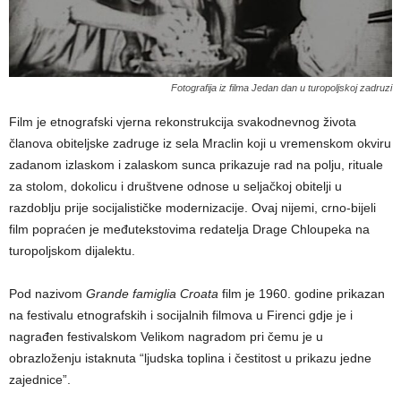
Fotografija iz filma Jedan dan u turopoljskoj zadruzi
Film je etnografski vjerna rekonstrukcija svakodnevnog života
članova obiteljske zadruge iz sela Mraclin koji u vremenskom okviru
zadanom izlaskom i zalaskom sunca prikazuje rad na polju, rituale
za stolom, dokolicu i društvene odnose u seljačkoj obitelji u
razdoblju prije socijalističke modernizacije. Ovaj nijemi, crno-bijeli
film popraćen je međutekstovima redatelja Drage Chloupeka na
turopoljskom dijalektu.
Pod nazivom
Grande famiglia Croata
film je 1960. godine prikazan
na festivalu etnografskih i socijalnih filmova u Firenci gdje je i
nagrađen festivalskom Velikom nagradom pri čemu je u
obrazloženju istaknuta “ljudska toplina i čestitost u prikazu jedne
zajednice”.