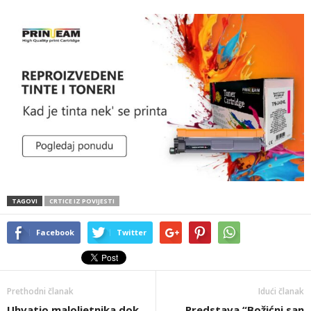
TAGOVI
CRTICE IZ POVIJESTI
Facebook
Twitter
Prethodni članak
Idući članak
Uhvatio maloljetnika dok
Predstava “Božićni san