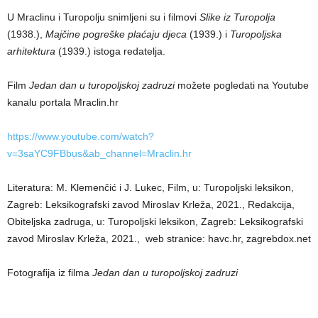
U Mraclinu i Turopolju snimljeni su i filmovi
Slike iz Turopolja
(1938.),
Majčine pogreške plaćaju djeca
(1939.) i
Turopoljska
arhitektura
(1939.) istoga redatelja.
Film
Jedan dan u turopoljskoj zadruzi
možete pogledati na Youtube
kanalu portala Mraclin.hr
https://www.youtube.com/watch?
v=3saYC9FBbus&ab_channel=Mraclin.hr
Literatura: M. Klemenčić i J. Lukec, Film, u: Turopoljski leksikon,
Zagreb: Leksikografski zavod Miroslav Krleža, 2021., Redakcija,
Obiteljska zadruga, u: Turopoljski leksikon, Zagreb: Leksikografski
zavod Miroslav Krleža, 2021., web stranice: havc.hr, zagrebdox.net
Fotografija iz filma
Jedan dan u turopoljskoj zadruzi