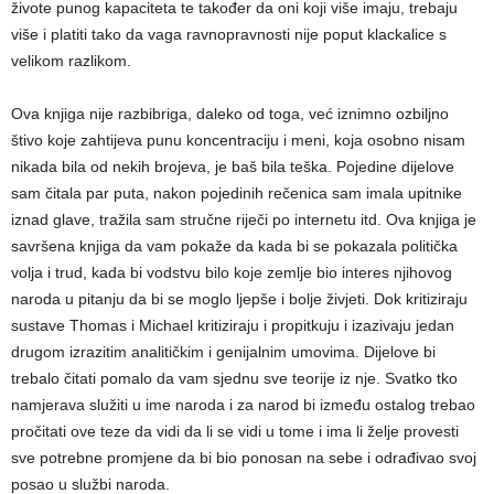
živote punog kapaciteta te također da oni koji više imaju, trebaju
više i platiti tako da vaga ravnopravnosti nije poput klackalice s
velikom razlikom.
Ova knjiga nije razbibriga, daleko od toga, već iznimno ozbiljno
štivo koje zahtijeva punu koncentraciju i meni, koja osobno nisam
nikada bila od nekih brojeva, je baš bila teška. Pojedine dijelove
sam čitala par puta, nakon pojedinih rečenica sam imala upitnike
iznad glave, tražila sam stručne riječi po internetu itd. Ova knjiga je
savršena knjiga da vam pokaže da kada bi se pokazala politička
volja i trud, kada bi vodstvu bilo koje zemlje bio interes njihovog
naroda u pitanju da bi se moglo ljepše i bolje živjeti. Dok kritiziraju
sustave Thomas i Michael kritiziraju i propitkuju i izazivaju jedan
drugom izrazitim analitičkim i genijalnim umovima. Dijelove bi
trebalo čitati pomalo da vam sjednu sve teorije iz nje. Svatko tko
namjerava služiti u ime naroda i za narod bi između ostalog trebao
pročitati ove teze da vidi da li se vidi u tome i ima li želje provesti
sve potrebne promjene da bi bio ponosan na sebe i odrađivao svoj
posao u službi naroda.