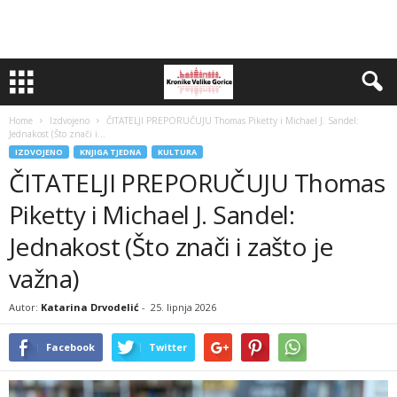
Home
Izdvojeno
ČITATELJI PREPORUČUJU Thomas Piketty i Michael J. Sandel:
Jednakost (Što znači i...
IZDVOJENO
KNJIGA TJEDNA
KULTURA
ČITATELJI PREPORUČUJU Thomas
Piketty i Michael J. Sandel:
Jednakost (Što znači i zašto je
važna)
Autor:
Katarina Drvodelić
-
25. lipnja 2026
Facebook
Twitter