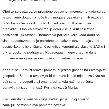
Obojica se slažu da su promjene potrebne i moguće no kada će se
te promjene dogoditi i hoće li biti moguće bez ekstremnih rezova,
političke borbe ili velikih političkih sukoba to nitko ne može
predvidjeti. Obojica stavovima ljevičari više je kritiziraju zbog
pasivnosti, „mlitavosti“ i nedostatka političke volje kada dođu na
vlast da poduzmu što je potrebno te s takvim stavom daju zalet
desnici koja to iskorištava. Kroz knjigu komentiraju vlast i u SAD-u i
u Francuskoj te podržavaju Rousseaua i njegovu teoriju da je
problem u neograničenom zgrtanju privatne imovine.
Kada bi se u praksi proveli pametni prijedlozi gospodina Pikettyja te
gospodina Sandela ovaj svijet bi bio puno ljepše mjesto za život no
dok se to ne dogodi stoji ona narodna koju naš narod često
ponavlja na izborima: sjaši Kurta da uzjaši Murta.
Vjerujem da će vam se knjiga svidjeti jer je u njoj stvarno
zadivljujuće znanje dva pametna čovjeka.