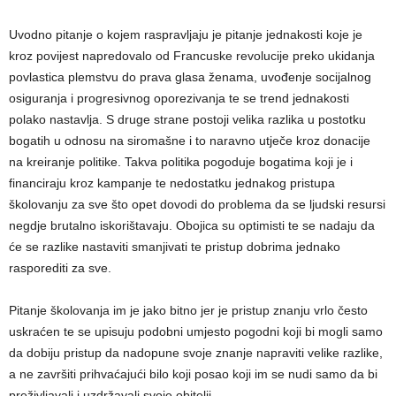
Uvodno pitanje o kojem raspravljaju je pitanje jednakosti koje je
kroz povijest napredovalo od Francuske revolucije preko ukidanja
povlastica plemstvu do prava glasa ženama, uvođenje socijalnog
osiguranja i progresivnog oporezivanja te se trend jednakosti
polako nastavlja. S druge strane postoji velika razlika u postotku
bogatih u odnosu na siromašne i to naravno utječe kroz donacije
na kreiranje politike. Takva politika pogoduje bogatima koji je i
financiraju kroz kampanje te nedostatku jednakog pristupa
školovanju za sve što opet dovodi do problema da se ljudski resursi
negdje brutalno iskorištavaju. Obojica su optimisti te se nadaju da
će se razlike nastaviti smanjivati te pristup dobrima jednako
rasporediti za sve.
Pitanje školovanja im je jako bitno jer je pristup znanju vrlo često
uskraćen te se upisuju podobni umjesto pogodni koji bi mogli samo
da dobiju pristup da nadopune svoje znanje napraviti velike razlike,
a ne završiti prihvaćajući bilo koji posao koji im se nudi samo da bi
preživljavali i uzdržavali svoje obitelji.