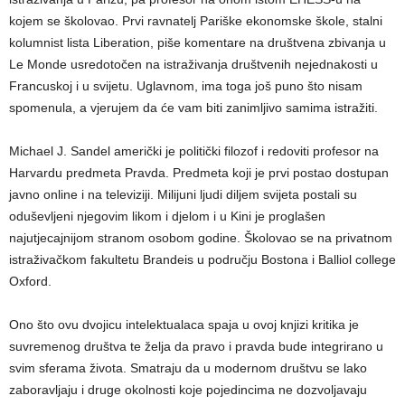
kojem se školovao. Prvi ravnatelj Pariške ekonomske škole, stalni
kolumnist lista Liberation, piše komentare na društvena zbivanja u
Le Monde usredotočen na istraživanja društvenih nejednakosti u
Francuskoj i u svijetu. Uglavnom, ima toga još puno što nisam
spomenula, a vjerujem da će vam biti zanimljivo samima istražiti.
Michael J. Sandel američki je politički filozof i redoviti profesor na
Harvardu predmeta Pravda. Predmeta koji je prvi postao dostupan
javno online i na televiziji. Milijuni ljudi diljem svijeta postali su
oduševljeni njegovim likom i djelom i u Kini je proglašen
najutjecajnijom stranom osobom godine. Školovao se na privatnom
istraživačkom fakultetu Brandeis u području Bostona i Balliol college
Oxford.
Ono što ovu dvojicu intelektualaca spaja u ovoj knjizi kritika je
suvremenog društva te želja da pravo i pravda bude integrirano u
svim sferama života. Smatraju da u modernom društvu se lako
zaboravljaju i druge okolnosti koje pojedincima ne dozvoljavaju