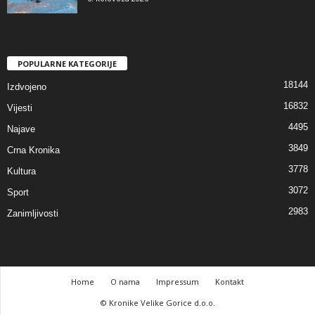
POPULARNE KATEGORIJE
18144
Izdvojeno
16832
Vijesti
4495
Najave
3849
Crna Kronika
3778
Kultura
3072
Sport
2983
Zanimljivosti
Home
O nama
Impressum
Kontakt
© Kronike Velike Gorice d.o.o.