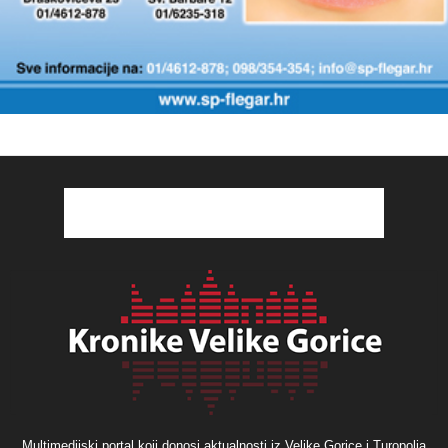
Multimedijski portal koji donosi aktualnosti iz Velike Gorice i Turopolja