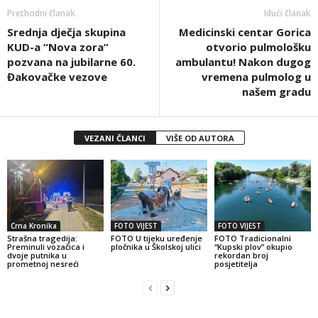
Prethodni članak
Idući članak
Srednja dječja skupina
Medicinski centar Gorica
KUD-a “Nova zora”
otvorio pulmološku
pozvana na jubilarne 60.
ambulantu! Nakon dugog
Đakovačke vezove
vremena pulmolog u
našem gradu
VEZANI ČLANCI
VIŠE OD AUTORA
Crna Kronika
FOTO VIJEST
FOTO VIJEST
Strašna tragedija:
FOTO U tijeku uređenje
FOTO Tradicionalni
Preminuli vozačica i
pločnika u Školskoj ulici
“Kupski plov” okupio
dvoje putnika u
rekordan broj
prometnoj nesreći
posjetitelja