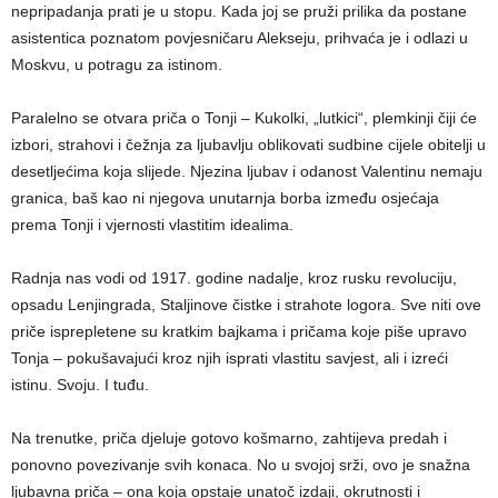
nepripadanja prati je u stopu. Kada joj se pruži prilika da postane
asistentica poznatom povjesničaru Alekseju, prihvaća je i odlazi u
Moskvu, u potragu za istinom.
Paralelno se otvara priča o Tonji – Kukolki, „lutkici“, plemkinji čiji će
izbori, strahovi i čežnja za ljubavlju oblikovati sudbine cijele obitelji u
desetljećima koja slijede. Njezina ljubav i odanost Valentinu nemaju
granica, baš kao ni njegova unutarnja borba između osjećaja
prema Tonji i vjernosti vlastitim idealima.
Radnja nas vodi od 1917. godine nadalje, kroz rusku revoluciju,
opsadu Lenjingrada, Staljinove čistke i strahote logora. Sve niti ove
priče isprepletene su kratkim bajkama i pričama koje piše upravo
Tonja – pokušavajući kroz njih isprati vlastitu savjest, ali i izreći
istinu. Svoju. I tuđu.
Na trenutke, priča djeluje gotovo košmarno, zahtijeva predah i
ponovno povezivanje svih konaca. No u svojoj srži, ovo je snažna
ljubavna priča – ona koja opstaje unatoč izdaji, okrutnosti i