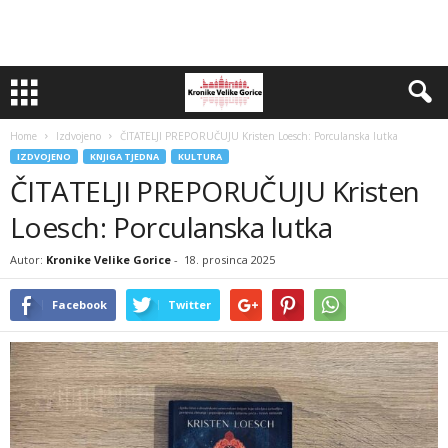
Home
Izdvojeno
ČITATELJI PREPORUČUJU Kristen Loesch: Porculanska lutka
IZDVOJENO
KNJIGA TJEDNA
KULTURA
ČITATELJI PREPORUČUJU Kristen
Loesch: Porculanska lutka
Autor:
Kronike Velike Gorice
-
18. prosinca 2025
Facebook
Twitter