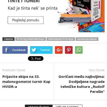
TAGOVI
ČITATELJI PREPORUČUJU
PREPORUKE ČITATELJA
RECENZIJA KNJIGE
Facebook
Twitter
Prethodni članak
Idući članak
Prijavite ekipe na 33.
Goričani među najboljima:
malonogometni turnir Kup
Dodijeljene nagrade
HVIDR-a
tehničke kulture „Rudolf
Perešin“