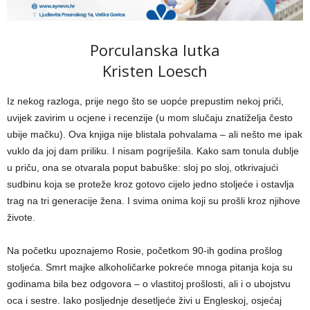
Porculanska lutka
Kristen Loesch
Iz nekog razloga, prije nego što se uopće prepustim nekoj priči,
uvijek zavirim u ocjene i recenzije (u mom slučaju znatiželja često
ubije mačku). Ova knjiga nije blistala pohvalama – ali nešto me ipak
vuklo da joj dam priliku. I nisam pogriješila. Kako sam tonula dublje
u priču, ona se otvarala poput babuške: sloj po sloj, otkrivajući
sudbinu koja se proteže kroz gotovo cijelo jedno stoljeće i ostavlja
trag na tri generacije žena. I svima onima koji su prošli kroz njihove
živote.
Na početku upoznajemo Rosie, početkom 90-ih godina prošlog
stoljeća. Smrt majke alkoholičarke pokreće mnoga pitanja koja su
godinama bila bez odgovora – o vlastitoj prošlosti, ali i o ubojstvu
oca i sestre. Iako posljednje desetljeće živi u Engleskoj, osjećaj