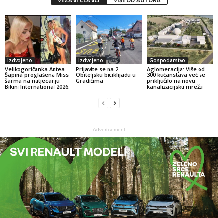
VEZANI ČLANCI
VIŠE OD AUTORA
Izdvojeno
Izdvojeno
Gospodarstvo
Velikogoričanka Antea
Prijavite se na 2.
Aglomeracija: Više od
Šapina proglašena Miss
Obiteljsku biciklijadu u
300 kućanstava već se
šarma na natjecanju
Gradićima
priključilo na novu
Bikini International 2026.
kanalizacijsku mrežu
- Advertisement -