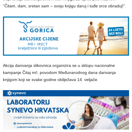
“Čitam, dam, sretan sam – svoju knjigu daruj i tuđe srce obraduj!”.
Akcija darivanja slikovnica organizira se u sklopu nacionalne
kampanje Čitaj mi!, povodom Međunarodnog dana darivanja
knjigom koji se svake godine obilježava 14. veljače.