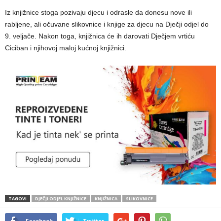
Iz knjižnice stoga pozivaju djecu i odrasle da donesu nove ili
rabljene, ali očuvane slikovnice i knjige za djecu na Dječji odjel do
9. veljače. Nakon toga, knjižnica će ih darovati Dječjem vrtiću
Ciciban i njihovoj maloj kućnoj knjižnici.
TAGOVI
DJEČJI ODJEL KNJIŽNICE
KNJIŽNICA
SLIKOVNICE
Facebook
Twitter