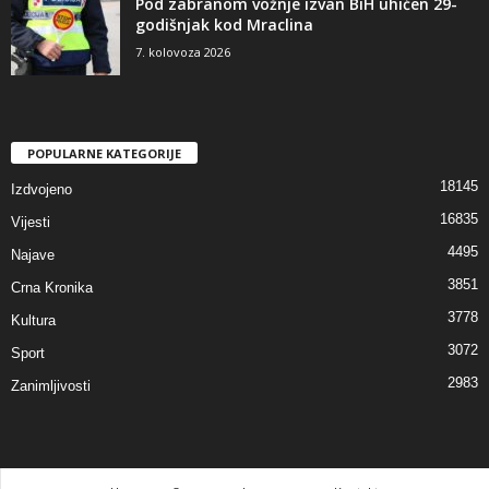
Pod zabranom vožnje izvan BiH uhićen 29-
godišnjak kod Mraclina
7. kolovoza 2026
POPULARNE KATEGORIJE
18145
Izdvojeno
16835
Vijesti
4495
Najave
3851
Crna Kronika
3778
Kultura
3072
Sport
2983
Zanimljivosti