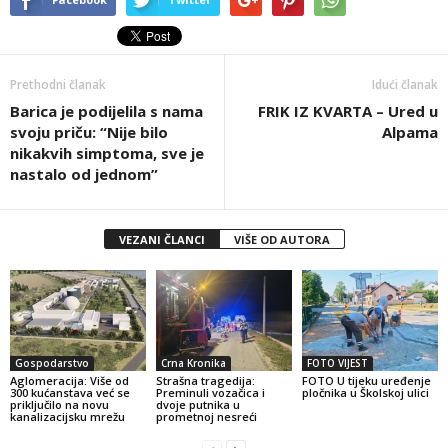
Prethodni članak
Idući članak
Barica je podijelila s nama
FRIK IZ KVARTA – Ured u
svoju priču: “Nije bilo
Alpama
nikakvih simptoma, sve je
nastalo od jednom”
VEZANI ČLANCI
VIŠE OD AUTORA
Gospodarstvo
Crna Kronika
FOTO VIJEST
Aglomeracija: Više od
Strašna tragedija:
FOTO U tijeku uređenje
300 kućanstava već se
Preminuli vozačica i
pločnika u Školskoj ulici
priključilo na novu
dvoje putnika u
kanalizacijsku mrežu
prometnoj nesreći