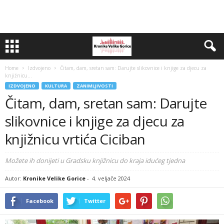
Home
Izdvojeno
Čitam, dam, sretan sam: Darujte slikovnice i knjige za djecu za
knjižnicu...
IZDVOJENO
KULTURA
ZANIMLJIVOSTI
Čitam, dam, sretan sam: Darujte
slikovnice i knjige za djecu za
knjižnicu vrtića Ciciban
Možete ih donijeti u Gradsku knjižnicu do kraja idućeg tjedna
Autor:
Kronike Velike Gorice
-
4. veljače 2024
Facebook
Twitter