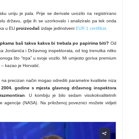
ku uniju je pala. Prije se derivate uvozilo na registrirano
jelu državu, gdje ih se uzorkovalo i analiziralo pa tek onda
ska u EU
proizvođač
izdaje jedinstveni
EUR.1 certifikat
.
crpkama baš takva kakva bi trebala po papirima biti?
Od
a Jordanića i Državnog inspektorata, od tog trenutka nitko
u onoga što “trpa” u svoje vozilo. Mi umjesto goriva premium
 – kazao je Horvatić.
je na precizan način mogao odrediti parametre kvalitete niza
 2004. godine s mjesta glavnog državnog inspektora
razmontiran
. U kombiju je bilo sedam visokokvalitetnih
e agencije (NASA). Na priloženoj poveznici možete vidjeti