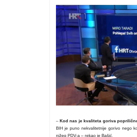
–
Kod nas je kvaliteta goriva popriličn
BIH je puno nekvalitetnije gorivo nego ko
nižeg PDV-a – rekao je Bašić.