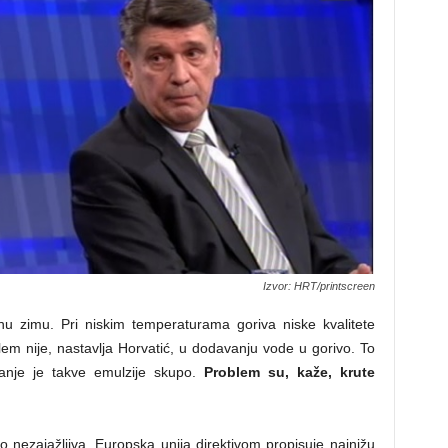
Izvor: HRT/printscreen
rnu zimu. Pri niskim temperaturama goriva niske kvalitete
blem nije, nastavlja Horvatić, u dodavanju vode u gorivo. To
ranje je takve emulzije skupo.
Problem su, kaže, krute
 nezajažljiva, Europska unija direktivom propisuje najnižu