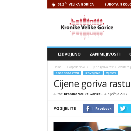
C
VELIKA GORICA
SUBOTA, 8 KOLO
31.2
Kronike
Velike
Gorice
IZDVOJENO
ZANIMLJIVOSTI
Home
Gospodarstvo
Cijene goriva rastu, kvaliteta
GOSPODARSTVO
IZDVOJENO
VIJESTI
Cijene goriva rastu
Autor:
Kronike Velike Gorice
-
4. siječnja 2017
PODIJELITE
Facebook