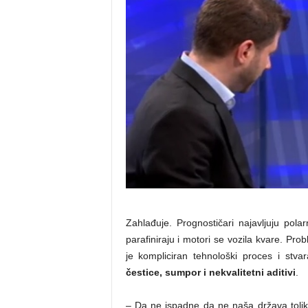
Zahlađuje. Prognostičari najavljuju pola
parafiniraju i motori se vozila kvare. Pro
je kompliciran tehnološki proces i stva
čestice, sumpor i nekvalitetni aditivi
.
– Da ne ispadne da ne naša država toliko