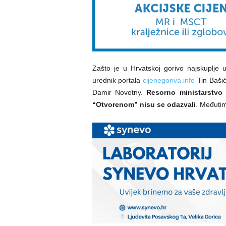
Zašto je u Hrvatskoj gorivo najskuplje u
urednik portala
cijenegoriva.info
Tin Bašić 
Damir Novotny.
Resorno ministarstvo 
“Otvorenom” nisu se odazvali
. Međutim