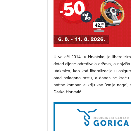
U veljači 2014. u Hrvatskoj je liberalizi
dotad cijene određivala država, a najviša j
utakmica, kao kod liberalizacije u osigura
otad polagano rastu, a danas se kreću 
naftne kompanije kriju kao ‘zmija noge’,
Darko Horvatić.