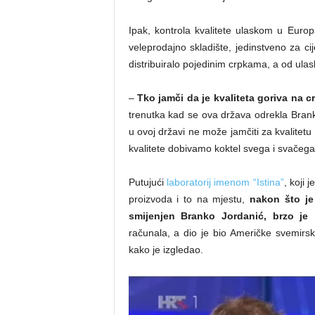
Ipak, kontrola kvalitete ulaskom u Europs
veleprodajno skladište, jedinstveno za ci
distribuiralo pojedinim crpkama, a od ula
–
Tko jamči da je kvaliteta goriva na 
trenutka kad se ova država odrekla Brank
u ovoj državi ne može jamčiti za kvalitet
kvalitete dobivamo koktel svega i svačega
Putujući
laboratorij imenom “Istina”
, koji 
proizvoda i to na mjestu,
nakon što je
smijenjen Branko Jordanić, brzo je 
računala, a dio je bio Američke svemirsk
kako je izgledao.