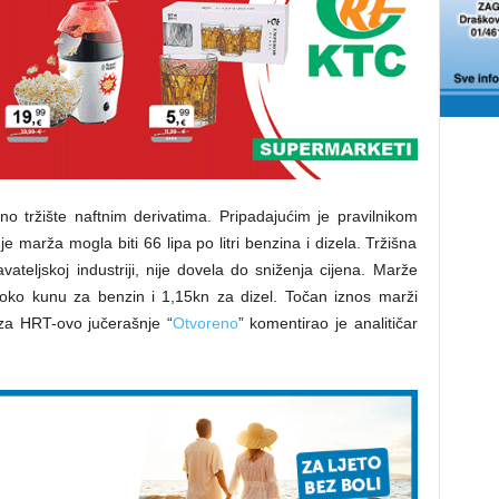
rano tržište naftnim derivatima. Pripadajućim je pravilnikom
e marža mogla biti 66 lipa po litri benzina i dizela. Tržišna
vateljskoj industriji, nije dovela do sniženja cijena. Marže
oko kunu za benzin i 1,15kn za dizel. Točan iznos marži
 za HRT-ovo jučerašnje “
Otvoreno
” komentirao je analitičar