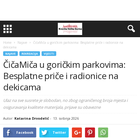
Home
Najave
ČičaMiča u goričkim parkovima: Besplatne priče i radionice na
dekicama
NAJAVE
REKREACIJA
VIJESTI
ČičaMiča u goričkim parkovima:
Besplatne priče i radionice na
dekicama
Ulaz na sve susrete je slobodan, no zbog ograničenog broja mjesta i
osiguravanja kvalitete materijala, prijave su obavezne
Autor:
Katarina Drvodelić
-
13. svibnja 2026
Facebook
Twitter