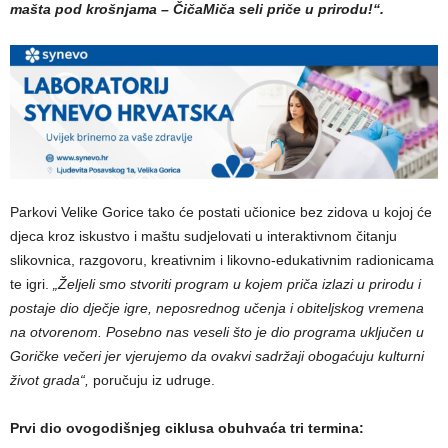
mašta pod krošnjama – ČičaMiča seli priče u prirodu!“.
Parkovi Velike Gorice tako će postati učionice bez zidova u kojoj će
djeca kroz iskustvo i maštu sudjelovati u interaktivnom čitanju
slikovnica, razgovoru, kreativnim i likovno-edukativnim radionicama
te igri.
„Željeli smo stvoriti program u kojem priča izlazi u prirodu i
postaje dio dječje igre, neposrednog učenja i obiteljskog vremena
na otvorenom. Posebno nas veseli što je dio programa uključen u
Goričke večeri jer vjerujemo da ovakvi sadržaji obogaćuju kulturni
život grada“,
poručuju iz udruge.
Prvi dio ovogodišnjeg ciklusa obuhvaća tri termina: