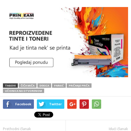
TAGOVI
ČIČA MIČA
DEKICA
PARKIĆ
PRIČANJE PRIČA
UČIONICA NA OTVORENOM
Facebook
Twitter
Prethodni članak
Idući članak