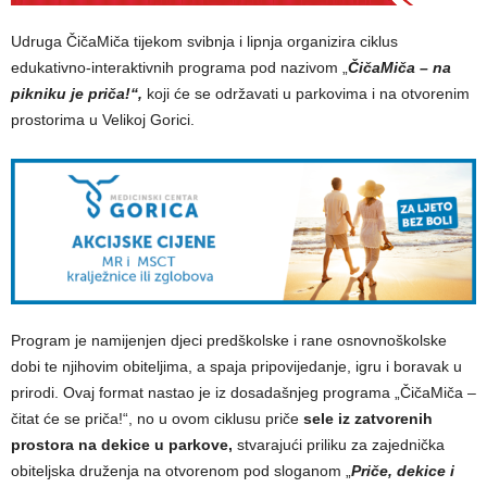
Udruga ČičaMiča tijekom svibnja i lipnja organizira ciklus
edukativno-interaktivnih programa pod nazivom „
ČičaMiča – na
pikniku je priča!“,
koji će se održavati u parkovima i na otvorenim
prostorima u Velikoj Gorici.
Program je namijenjen djeci predškolske i rane osnovnoškolske
dobi te njihovim obiteljima, a spaja pripovijedanje, igru i boravak u
prirodi. Ovaj format nastao je iz dosadašnjeg programa „ČičaMiča –
čitat će se priča!“, no u ovom ciklusu priče
sele iz zatvorenih
prostora na dekice u parkove,
stvarajući priliku za zajednička
obiteljska druženja na otvorenom pod sloganom „
Priče, dekice i