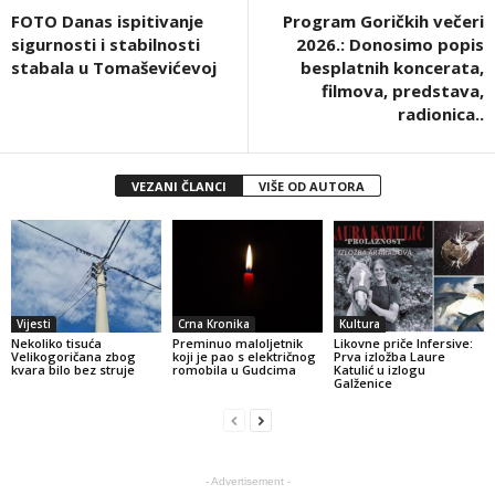
FOTO Danas ispitivanje
Program Goričkih večeri
sigurnosti i stabilnosti
2026.: Donosimo popis
stabala u Tomaševićevoj
besplatnih koncerata,
filmova, predstava,
radionica..
VEZANI ČLANCI
VIŠE OD AUTORA
Vijesti
Crna Kronika
Kultura
Nekoliko tisuća
Preminuo maloljetnik
Likovne priče Infersive:
Velikogoričana zbog
koji je pao s električnog
Prva izložba Laure
kvara bilo bez struje
romobila u Gudcima
Katulić u izlogu
Galženice
- Advertisement -