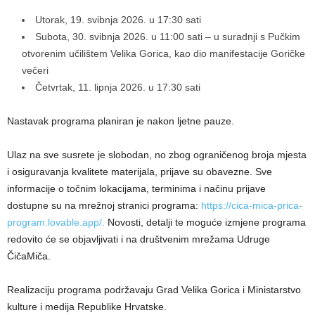
Utorak, 19. svibnja 2026. u 17:30 sati
Subota, 30. svibnja 2026. u 11:00 sati – u suradnji s Pučkim
otvorenim učilištem Velika Gorica, kao dio manifestacije Goričke
večeri
Četvrtak, 11. lipnja 2026. u 17:30 sati
Nastavak programa planiran je nakon ljetne pauze.
Ulaz na sve susrete je slobodan, no zbog ograničenog broja mjesta
i osiguravanja kvalitete materijala, prijave su obavezne. Sve
informacije o točnim lokacijama, terminima i načinu prijave
dostupne su na mrežnoj stranici programa:
https://cica-mica-prica-
program.lovable.app/.
Novosti, detalji te moguće izmjene programa
redovito će se objavljivati i na društvenim mrežama Udruge
ČičaMiča.
Realizaciju programa podržavaju Grad Velika Gorica i Ministarstvo
kulture i medija Republike Hrvatske.