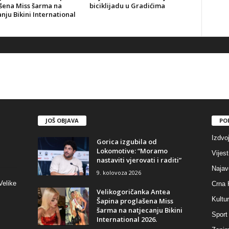
šena Miss šarma na
biciklijadu u Gradićima
nju Bikini International
JOŠ OBJAVA
PO
Izdvo
Gorica izgubila od
Lokomotive: “Moramo
Vijest
nastaviti vjerovati i raditi”
Najav
9. kolovoza 2026
Velike
Crna 
Velikogoričanka Antea
Kultu
Šapina proglašena Miss
šarma na natjecanju Bikini
Sport
International 2026.