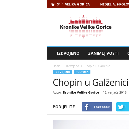
C
VELIKA GORICA
NEDJELJA, 9 KOLO
34
Kronike
Velike
Gorice
IZDVOJENO
ZANIMLJIVOSTI
Home
Izdvojeno
Chopin u Galženici
IZDVOJENO
KULTURA
Chopin u Galženici
Autor:
Kronike Velike Gorice
-
15. veljače 2016
PODIJELITE
Facebook