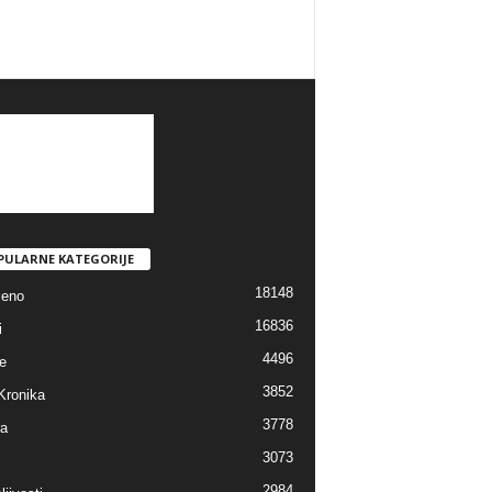
PULARNE KATEGORIJE
18148
jeno
16836
i
4496
e
3852
Kronika
3778
ra
3073
2984