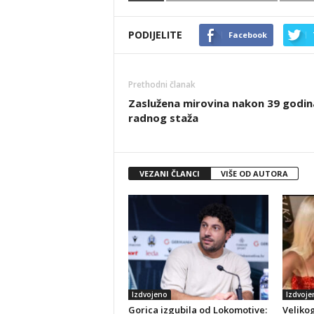
PODIJELITE
Facebook
Prethodni članak
Zaslužena mirovina nakon 39 godin
radnog staža
VEZANI ČLANCI
VIŠE OD AUTORA
Izdvojeno
Izdvoje
Gorica izgubila od Lokomotive:
Veliko