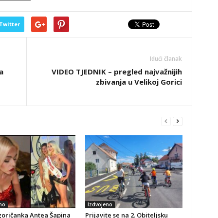
Twitter
Idući članak
a
VIDEO TJEDNIK – pregled najvažnijih
zbivanja u Velikoj Gorici
no
Izdvojeno
goričanka Antea Šapina
Prijavite se na 2. Obiteljsku