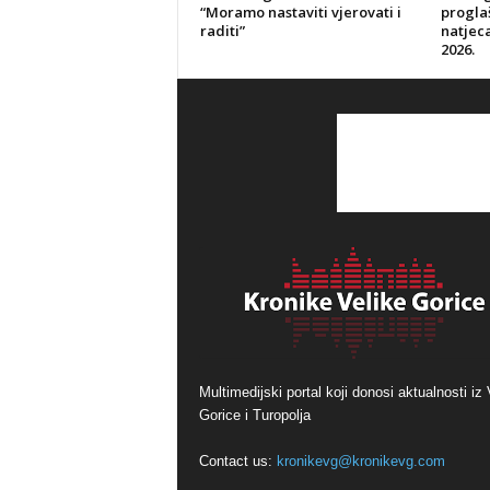
“Moramo nastaviti vjerovati i
progla
raditi”
natjeca
2026.
Multimedijski portal koji donosi aktualnosti iz 
Gorice i Turopolja
Contact us:
kronikevg@kronikevg.com