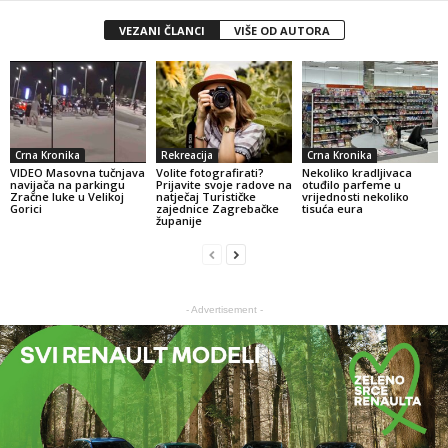
VEZANI ČLANCI
VIŠE OD AUTORA
Crna Kronika
Rekreacija
Crna Kronika
VIDEO Masovna tučnjava
Volite fotografirati?
Nekoliko kradljivaca
navijača na parkingu
Prijavite svoje radove na
otuđilo parfeme u
Zračne luke u Velikoj
natječaj Turističke
vrijednosti nekoliko
Gorici
zajednice Zagrebačke
tisuća eura
županije
- Advertisement -