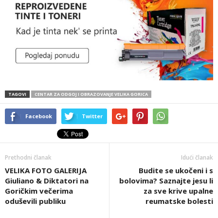
TAGOVI
CENTAR ZA ODGOJ I OBRAZOVANJE VELIKA GORICA
Facebook
Twitter
Prethodni članak
Idući članak
VELIKA FOTO GALERIJA
Budite se ukočeni i s
Giuliano & Diktatori na
bolovima? Saznajte jesu li
Goričkim večerima
za sve krive upalne
oduševili publiku
reumatske bolesti