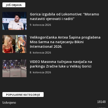
JOŠ OBJAVA
Gorica izgubila od Lokomotive: “Moramo
nastaviti vjerovati i raditi”
9. kolovoza 2026
Velikogoričanka Antea Šapina proglašena
Miss šarma na natjecanju Bikini
International 2026.
8. kolovoza 2026
VIDEO Masovna tučnjava navijača na
parkingu Zračne luke u Velikoj Gorici
8. kolovoza 2026
POPULARNE KATEGORIJE
18148
Izdvojeno