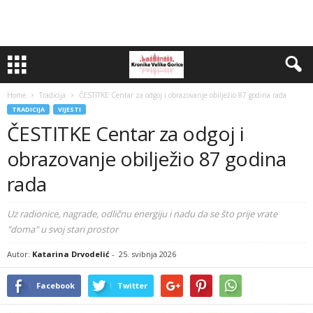
Home
Tradicija
ČESTITKE Centar za odgoj i obrazovanje obilježio 87 godina rada
TRADICIJA
VIJESTI
ČESTITKE Centar za odgoj i
obrazovanje obilježio 87 godina
rada
Uz radionice, nagrade, odličnu energiju i nadu da se što prije vrate
"doma" u svoj stari prostor
Autor:
Katarina Drvodelić
-
25. svibnja 2026
Facebook
Twitter