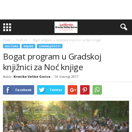
Home
Kultura
Bogat program u Gradskoj knjižnici za Noć knjige
KULTURA
NAJAVE
ZANIMLJIVOSTI
Bogat program u Gradskoj
knjižnici za Noć knjige
Autor:
Kronike Velike Gorice
-
14. travnja 2017
Facebook
Twitter