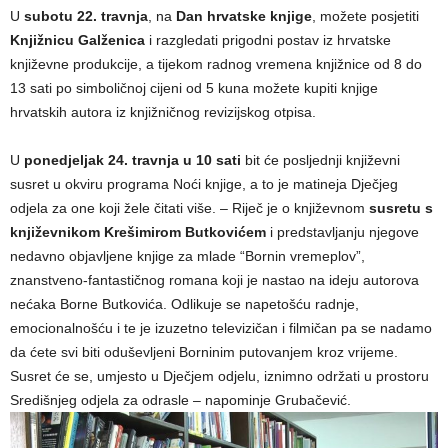
U
subotu 22. travnja
, na
Dan hrvatske knjige
, možete posjetiti
Knjižnicu Galženica
i razgledati prigodni postav iz hrvatske
književne produkcije, a tijekom radnog vremena knjižnice od 8 do
13 sati po simboličnoj cijeni od 5 kuna možete kupiti knjige
hrvatskih autora iz knjižničnog revizijskog otpisa.
U
ponedjeljak 24. travnja u 10 sati
bit će posljednji književni
susret u okviru programa Noći knjige, a to je matineja Dječjeg
odjela za one koji žele čitati više. – Riječ je o književnom
susretu s
književnikom Krešimirom Butkovićem
i predstavljanju njegove
nedavno objavljene knjige za mlade “Bornin vremeplov”,
znanstveno-fantastičnog romana koji je nastao na ideju autorova
nećaka Borne Butkovića. Odlikuje se napetošću radnje,
emocionalnošću i te je izuzetno televizičan i filmičan pa se nadamo
da ćete svi biti oduševljeni Borninim putovanjem kroz vrijeme.
Susret će se, umjesto u Dječjem odjelu, iznimno održati u prostoru
Središnjeg odjela za odrasle – napominje Grubačević.