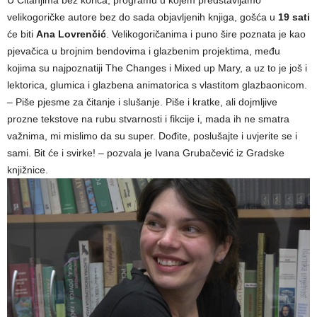
U Čitanjima bez korica, programu u kojem predstavljamo
velikogoričke autore bez do sada objavljenih knjiga, gošća u
19 sati
će biti
Ana Lovrenčić
. Velikogoričanima i puno šire poznata je kao
pjevačica u brojnim bendovima i glazbenim projektima, među
kojima su najpoznatiji The Changes i Mixed up Mary, a uz to je još i
lektorica, glumica i glazbena animatorica s vlastitom glazbaonicom.
– Piše pjesme za čitanje i slušanje. Piše i kratke, ali dojmljive
prozne tekstove na rubu stvarnosti i fikcije i, mada ih ne smatra
važnima, mi mislimo da su super. Dođite, poslušajte i uvjerite se i
sami. Bit će i svirke! – pozvala je Ivana Grubačević iz Gradske
knjižnice.