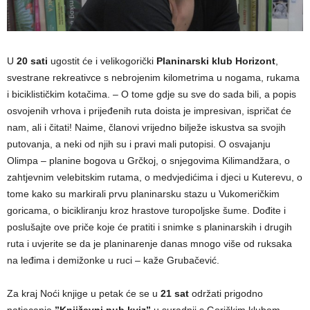
U
20 sati
ugostit će i velikogorički
Planinarski klub Horizont
,
svestrane rekreativce s nebrojenim kilometrima u nogama, rukama
i biciklističkim kotačima. – O tome gdje su sve do sada bili, a popis
osvojenih vrhova i prijeđenih ruta doista je impresivan, ispričat će
nam, ali i čitati! Naime, članovi vrijedno bilježe iskustva sa svojih
putovanja, a neki od njih su i pravi mali putopisi. O osvajanju
Olimpa – planine bogova u Grčkoj, o snjegovima Kilimandžara, o
zahtjevnim velebitskim rutama, o medvjedićima i djeci u Kuterevu, o
tome kako su markirali prvu planinarsku stazu u Vukomeričkim
goricama, o bicikliranju kroz hrastove turopoljske šume. Dođite i
poslušajte ove priče koje će pratiti i snimke s planinarskih i drugih
ruta i uvjerite se da je planinarenje danas mnogo više od ruksaka
na leđima i demižonke u ruci – kaže Grubačević.
Za kraj Noći knjige u petak će se u
21 sat
održati prigodno
natjecanje
”Književni pub kviz”
u suradnji s Goričkim klubom