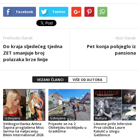
Facebook
Twitter
Prethodni članak
Idući članak
Do kraja sljedećeg tjedna
Pet konja pobjeglo iz
ZET smanjuje broj
pansiona
polazaka brze linije
VEZANI ČLANCI
VIŠE OD AUTORA
Izdvojeno
Izdvojeno
Kultura
Velikogoričanka Antea
Prijavite se na 2.
Likovne priče Infersive:
Šapina proglašena Miss
Obiteljsku biciklijadu u
Prva izložba Laure
šarma na natjecanju
Gradićima
Katulić u izlogu
Bikini International 2026.
Galženice