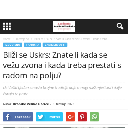
Home
Izdvojeno
Bliži se Uskrs: Znate li kada se vežu zvona i kada treba...
IZDVOJENO
TRADICIJA
ZANIMLJIVOSTI
Bliži se Uskrs: Znate li kada se
vežu zvona i kada treba prestati s
radom na polju?
Uz Veliki tjedan se vežu brojne tradicije koje mnogi naši mještani i dalje
čuvaju te prate
Autor:
Kronike Velike Gorice
-
6. travnja 2023
Facebook
Twitter