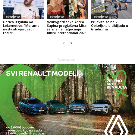
Izdvojeno
Izdvojeno
Izdvojeno
Gorica izgubila od
Velikogoričanka Antea
Prijavite se na 2.
Lokomotive: “Moramo
Šapina proglašena Miss
Obiteljsku biciklijadu u
nastaviti vjerovati i
šarma na natjecanju
Gradićima
raditi”
Bikini International 2026.
- Advertisement -