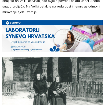
onaj tko na Veliki četvrtak jede svježe povrće i salatu unosi u sebe
snagu proljeća. Na Veliki petak je na redu post i nemrs uz odmor i
mirovanje tijela i zemlje.