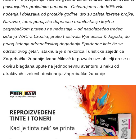
poistovjetiti s proljetnim periodom. Ostvarujemo i do 50% više
noćenja i dolazaka od protekle godine, što su zaista izvrsne brojke.
Naravno, tome ponajviše doprinose manifestacije kojih u
zagrebačkom prstenu ne nedostaje – od nadolazećeg trećeg
izdanja WRC-a Croatia, preko Festivala Pjenušaca & Jagoda, do
prvog izdanja adrenalinskog događanja Spartanac koje će se
održati ovog ljeta“,
istaknula je direktorica Turističke zajednica
Zagrebačke županije Ivana Alilović te pozvala sve obitelji da se u
okviru blagdana upute na jednodnevnu avanturu u neku od
atraktivnih i zelenih destinacija Zagrebačke županije.