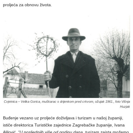
proljeća za obnovu života.
Cvjetnica – Velika Gorica, muškarac s drijenkom pred crkvom, ožujak 1961., foto Višnja
Huzjak
Buđenje vezano uz proljeće doživljava i turizam u našoj županiji,
ističe direktorica Turističke zajednice Zagrebačke županije, Ivana
Alilović.
“U posljednjih više od godinu dana, turizam zaista možemo