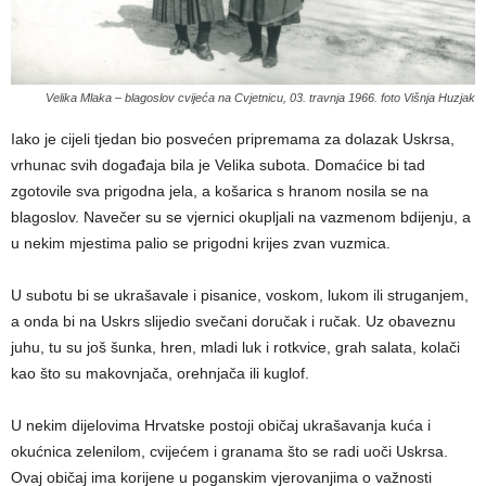
Velika Mlaka – blagoslov cvijeća na Cvjetnicu, 03. travnja 1966. foto Višnja Huzjak
Iako je cijeli tjedan bio posvećen pripremama za dolazak Uskrsa,
vrhunac svih događaja bila je Velika subota. Domaćice bi tad
zgotovile sva prigodna jela, a košarica s hranom nosila se na
blagoslov. Navečer su se vjernici okupljali na vazmenom bdijenju, a
u nekim mjestima palio se prigodni krijes zvan vuzmica.
U subotu bi se ukrašavale i pisanice, voskom, lukom ili struganjem,
a onda bi na Uskrs slijedio svečani doručak i ručak. Uz obaveznu
juhu, tu su još šunka, hren, mladi luk i rotkvice, grah salata, kolači
kao što su makovnjača, orehnjača ili kuglof.
U nekim dijelovima Hrvatske postoji običaj ukrašavanja kuća i
okućnica zelenilom, cvijećem i granama što se radi uoči Uskrsa.
Ovaj običaj ima korijene u poganskim vjerovanjima o važnosti