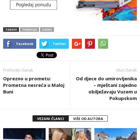
TAGOVI
TRADICIJA
USKRS
Facebook
Twitter
Prethodni članak
Idući članak
Oprezno u prometu:
Od djece do umirovljenika
Prometna nesreća u Maloj
– mještani zajedno
Buni
obilježavaju Vuzem u
Pokupskom
VEZANI ČLANCI
VIŠE OD AUTORA