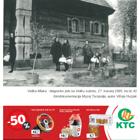
Velika Mlaka - blagoslov jela na Veliku subotu, 17. travanj 1965. inv.br.41
fotodokumentacija Muzej Turopolja, autor Višnja Huzjak