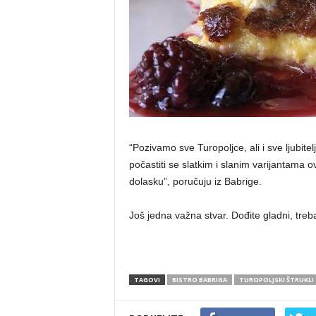
“Pozivamo sve Turopoljce, ali i sve ljubitel
počastiti se slatkim i slanim varijantama
dolasku”, poručuju iz Babrige.
Još jedna važna stvar. Dođite gladni, tre
TAGOVI
BISTRO BABRIGA
TUROPOLJSKI ŠTRUKLI