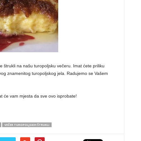
je štrukli na našu turopoljsku večeru. Imat ćete priliku
 ovog znamenitog turopoljskog jela. Radujemo se Vašem
bat će vam mjesta da sve ovo isprobate!
VEČER TUROPOLJSKIH ŠTRUKLI