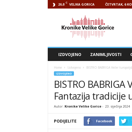
C
VELIKA GORICA
ČETVRTAK, 6 KO
26.8
Kronike
Velike
Gorice
IZDVOJENO
ZANIMLJIVOSTI
Home
Izdvojeno
BISTRO BABRIGA Večer turopoljskih
IZDVOJENO
BISTRO BABRIGA Več
Fantazija tradicije 
Autor:
Kronike Velike Gorice
-
23. siječnja 2024
PODIJELITE
Facebook