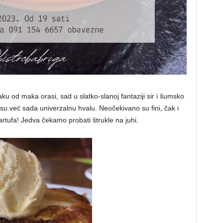
od maka orasi, sad u slatko-slanoj fantaziji sir i šumsko
i su već sada univerzalnu hvalu. Neočekivano su fini, čak i
i tartufa! Jedva čekamo probati štrukle na juhi.