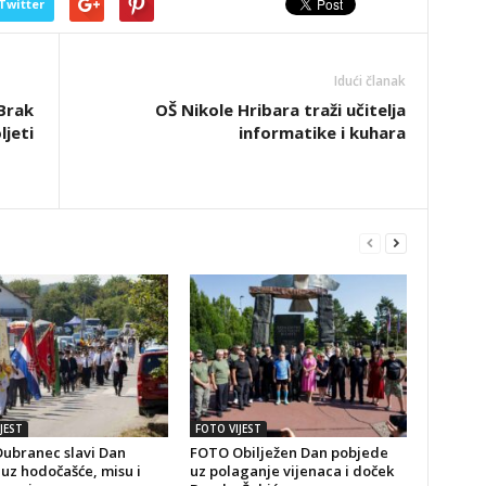
Twitter
Idući članak
“Brak
OŠ Nikole Hribara traži učitelja
ljeti
informatike i kuhara
JEST
FOTO VIJEST
ubranec slavi Dan
FOTO Obilježen Dan pobjede
uz hodočašće, misu i
uz polaganje vijenaca i doček