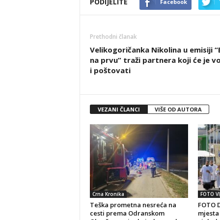
PODIJELITE
Facebook
Prethodni članak
Velikogoričanka Nikolina u emisiji 
na prvu” traži partnera koji će je vo
i poštovati
VEZANI ČLANCI
VIŠE OD AUTORA
Crna Kronika
FOTO VI
Teška prometna nesreća na
FOTO D
cesti prema Odranskom
mjesta 