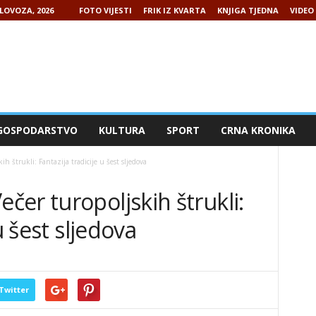
LOVOZA, 2026
FOTO VIJESTI
FRIK IZ KVARTA
KNJIGA TJEDNA
VIDEO 
GOSPODARSTVO
KULTURA
SPORT
CRNA KRONIKA
 štrukli: Fantazija tradicije u šest sljedova
er turopoljskih štrukli:
u šest sljedova
Twitter