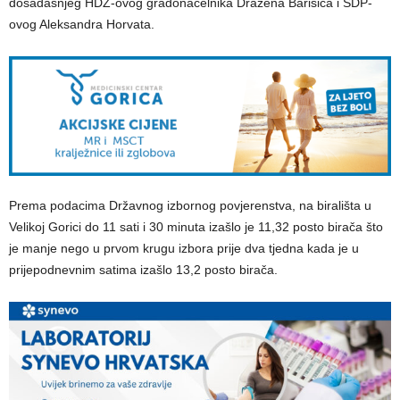
dosadašnjeg HDZ-ovog gradonačelnika Dražena Barišića i SDP-
ovog Aleksandra Horvata.
Prema podacima Državnog izbornog povjerenstva, na birališta u
Velikoj Gorici do 11 sati i 30 minuta izašlo je 11,32 posto birača što
je manje nego u prvom krugu izbora prije dva tjedna kada je u
prijepodnevnim satima izašlo 13,2 posto birača.