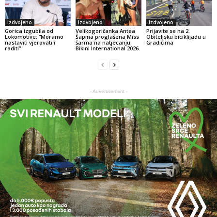
Izdvojeno
Izdvojeno
Izdvojeno
Gorica izgubila od
Velikogoričanka Antea
Prijavite se na 2.
Lokomotive: “Moramo
Šapina proglašena Miss
Obiteljsku biciklijadu u
nastaviti vjerovati i
šarma na natjecanju
Gradićima
raditi”
Bikini International 2026.
- Advertisement -