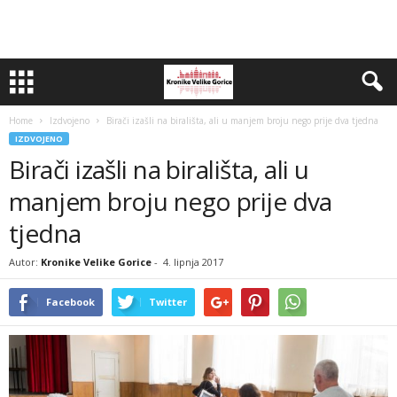
Home
Izdvojeno
Birači izašli na birališta, ali u manjem broju nego prije dva tjedna
IZDVOJENO
Birači izašli na birališta, ali u
manjem broju nego prije dva
tjedna
Autor:
Kronike Velike Gorice
-
4. lipnja 2017
Facebook
Twitter