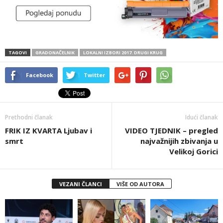
TAGOVI
GRADONAČELNIK
LOKALNI IZBORI 2017. DRUGI KRUG
Facebook
Twitter
Prethodni članak
Idući članak
FRIK IZ KVARTA Ljubav i
VIDEO TJEDNIK – pregled
smrt
najvažnijih zbivanja u
Velikoj Gorici
VEZANI ČLANCI
VIŠE OD AUTORA