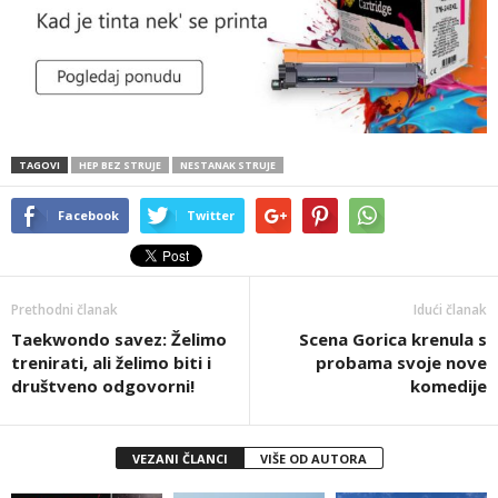
TAGOVI
HEP BEZ STRUJE
NESTANAK STRUJE
Facebook
Twitter
Prethodni članak
Idući članak
Taekwondo savez: Želimo
Scena Gorica krenula s
trenirati, ali želimo biti i
probama svoje nove
društveno odgovorni!
komedije
VEZANI ČLANCI
VIŠE OD AUTORA