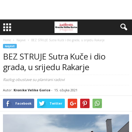
Home
Najave
BEZ STRUJE Sutra Kuče i dio grada, u srijedu Rakarje
NAJAVE
BEZ STRUJE Sutra Kuče i dio
grada, u srijedu Rakarje
Razlog obustave su planirani radovi
Autor:
Kronike Velike Gorice
-
15. ožujka 2021
Facebook
Twitter