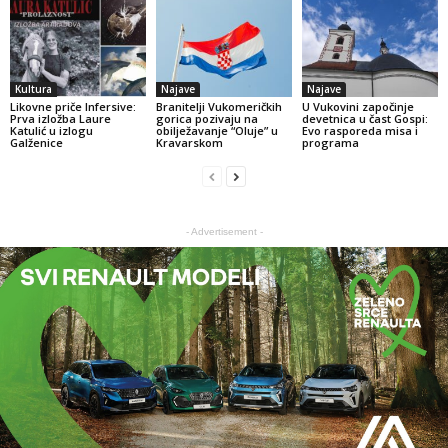
Kultura
Najave
Najave
Likovne priče Infersive:
Branitelji Vukomeričkih
U Vukovini započinje
Prva izložba Laure
gorica pozivaju na
devetnica u čast Gospi:
Katulić u izlogu
obilježavanje “Oluje” u
Evo rasporeda misa i
Galženice
Kravarskom
programa
- Advertisement -