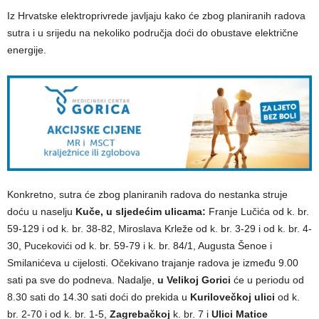
Iz Hrvatske elektroprivrede javljaju kako će zbog planiranih radova
sutra i u srijedu na nekoliko područja doći do obustave električne
energije.
Konkretno, sutra će zbog planiranih radova do nestanka struje
doću u naselju
Kuče, u sljedećim ulicama:
Franje Lučića od k. br.
59-129 i od k. br. 38-82, Miroslava Krleže od k. br. 3-29 i od k. br. 4-
30, Pucekovići od k. br. 59-79 i k. br. 84/1, Augusta Šenoe i
Smilanićeva u cijelosti. Očekivano trajanje radova je između 9.00
sati pa sve do podneva. Nadalje,
u Velikoj Gorici
će u periodu od
8.30 sati do 14.30 sati doći do prekida u
Kurilovečkoj ulici
od k.
br. 2-70 i od k. br. 1-5,
Zagrebačkoj
k. br. 7 i
Ulici Matice