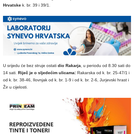
Hrvatske
k. br. 39 i 39/1.
U srijedu će bez struje ostati
dio Rakarja
, u periodu od 8.30 sati do
14 sati.
Riječ je o sljedećim ulicama:
Rakarska od k. br. 25-47/1 i
od k. br. 38-46, Ilovnjak od k. br. 1-9 i od k. br. 2-6, Jurjevski hrast i
Žir u cijelosti.