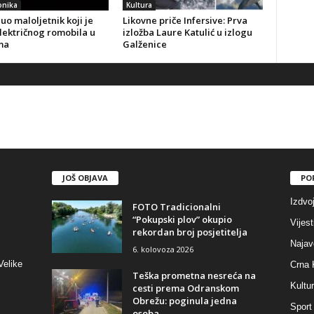
onika
Kultura
o maloljetnik koji je
Likovne priče Infersive: Prva
lektričnog romobila u
izložba Laure Katulić u izlogu
ma
Galženice
JOŠ OBJAVA
PO
Izdvo
FOTO Tradicionalni
“Pokupski plov” okupio
Vijest
rekordan broj posjetitelja
Najav
6. kolovoza 2026
Velike
Crna 
Teška prometna nesreća na
Kultu
cesti prema Odranskom
Obrežu: poginula jedna
Sport
osoba