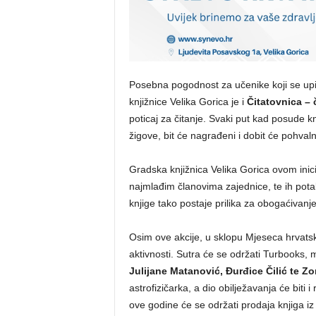
Posebna pogodnost za učenike koji se upi
knjižnice Velika Gorica je i
Čitatovnica – 
poticaj za čitanje. Svaki put kad posude k
žigove, bit će nagrađeni i dobit će pohvaln
Gradska knjižnica Velika Gorica ovom inici
najmlađim članovima zajednice, te ih potak
knjige tako postaje prilika za obogaćivanj
Osim ove akcije, u sklopu Mjeseca hrvats
aktivnosti. Sutra će se održati Turbooks, m
Julijane Matanović, Đurđice Čilić te Zo
astrofizičarka, a dio obilježavanja će biti 
ove godine će se održati prodaja knjiga iz