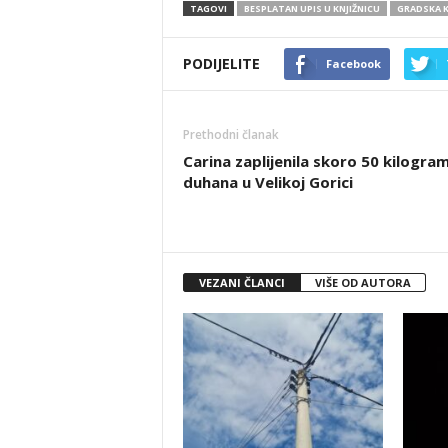
TAGOVI
BESPLATAN UPIS U KNJIŽNICU
GRADSKA K
PODIJELITE
Facebook
Prethodni članak
Carina zaplijenila skoro 50 kilogra
duhana u Velikoj Gorici
VEZANI ČLANCI
VIŠE OD AUTORA