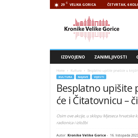
C
VELIKA GORICA
ČETVRTAK, 6 KOL
29
Kronike
Velike
Gorice
IZDVOJENO
ZANIMLJIVOSTI
Home
Kultura
Besplatno upišite prvašiće u knjižn
KULTURA
NAJAVE
VIJESTI
Besplatno upišite p
će i Čitatovnicu – 
Osim ove akcije, u sklopu Mjeseca hrvatske k
radionica i izložbi
Autor:
Kronike Velike Gorice
-
16. listopada 202