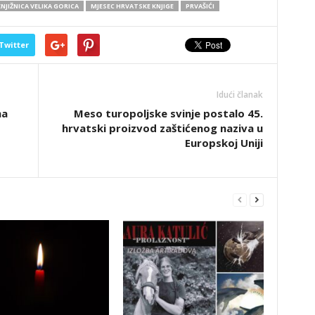
NJIŽNICA VELIKA GORICA
MJESEC HRVATSKE KNJIGE
PRVAŠIĆI
Twitter
Idući članak
ma
Meso turopoljske svinje postalo 45.
hrvatski proizvod zaštićenog naziva u
Europskoj Uniji