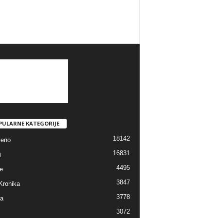
PULARNE KATEGORIJE
18142
jeno
16831
i
4495
e
3847
Kronika
3778
ra
3072