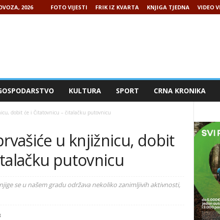
OVOZA, 2026
FOTO VIJESTI
FRIK IZ KVARTA
KNJIGA TJEDNA
VIDEO V
GOSPODARSTVO
KULTURA
SPORT
CRNA KRONIKA
icu, dobit će i Čitatovnicu – čitalačku putovnicu
rvašiće u knjižnicu, dobit
čitalačku putovnicu
njige se u našem gradu održava nekoliko zanimljivih aktivnosti,
3