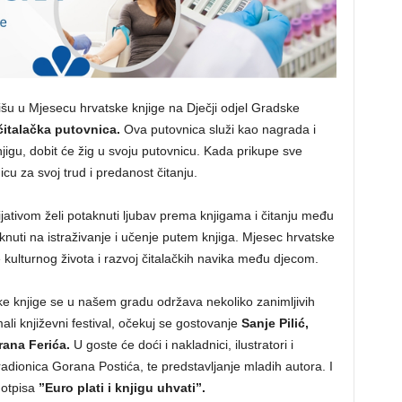
šu u Mjesecu hrvatske knjige na Dječji odjel Gradske
čitalačka putovnica.
Ova putovnica služi kao nagrada i
njigu, dobit će žig u svoju putovnicu. Kada prikupe sve
icu za svoj trud i predanost čitanju.
jativom želi potaknuti ljubav prema knjigama i čitanju među
nuti na istraživanje i učenje putem knjiga. Mjesec hrvatske
e kulturnog života i razvoj čitalačkih navika među djecom.
ke knjige se u našem gradu održava nekoliko zanimljivih
ali književni festival, očekuj se gostovanje
Sanje Pilić,
rana Ferića.
U goste će doći i nakladnici, ilustratori i
i radionica Gorana Postića, te predstavljanje mladih autora. I
 otpisa
”Euro plati i knjigu uhvati”.