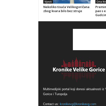
Vijesti
Crna Kr
Nekoliko tisuća Velikogoričana
Preminu
zbog kvara bilo bez struje
pao s e
Gudci
Multimedijski portal koji donosi aktualnosti iz 
Gorice i Turopolja
Contact us:
kronikevg@kronikevg.com